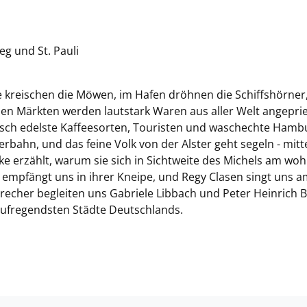
eg und St. Pauli
e kreischen die Möwen, im Hafen dröhnen die Schiffshörner
den Märkten werden lautstark Waren aus aller Welt angepri
itisch edelste Kaffeesorten, Touristen und waschechte Hamb
bahn, und das feine Volk von der Alster geht segeln - mitt
ttke erzählt, warum sie sich in Sichtweite des Michels am woh
r empfängt uns in ihrer Kneipe, und Regy Clasen singt uns 
precher begleiten uns Gabriele Libbach und Peter Heinrich B
aufregendsten Städte Deutschlands.