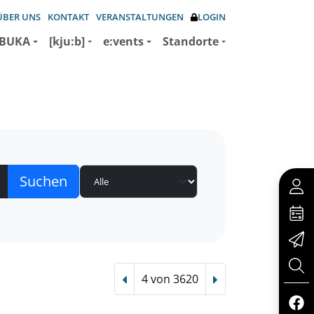
ÜBER UNS
KONTAKT
VERANSTALTUNGEN
LOGIN
BUKA
[kju:b]
e:vents
Standorte
4 von 3620
Vorheriger Treffer
Nächster Treffer