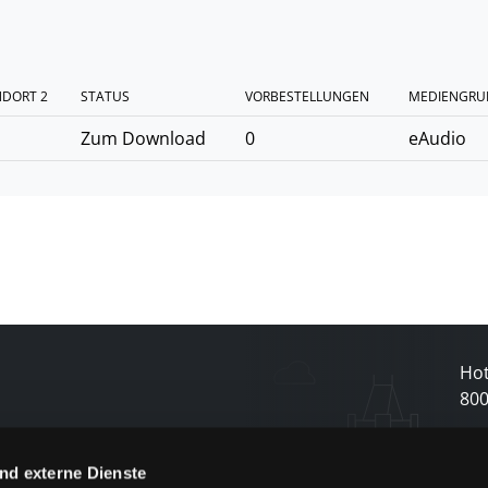
NDORT 2
STATUS
VORBESTELLUNGEN
MEDIENGRU
Zum Download
0
eAudio
Hot
80
N
nd externe Dienste