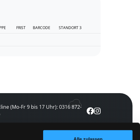
PPE
FRIST
BARCODE
STANDORT 3
line (Mo-Fr 9 bis 17 Uhr): 0316 872-
0
ewsletter abonnieren
Alle zulassen