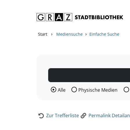
Zum Inhalt springen
Zur Detailanzeige springen
›
›
Start
Mediensuche
Einfache Suche
Wählen Sie die Medienart nach der Si
Alle
Physische Medien
Zur Trefferliste
Permalink Detailan