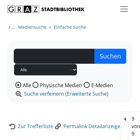
Zum Inhalt springen
Zur Detailanzeige springen
›
...
›
Mediensuche
Einfache Suche
Wählen Sie die Medienart nach der Sie suchen wollen
Alle
Physische Medien
E-Medien
Suche verfeinern (Erweiterte Suche)
9
Vorhe
Zur Trefferliste
Permalink Detailanzeige
vo
9