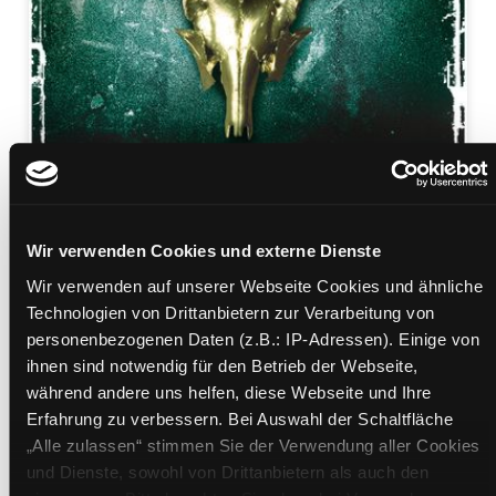
Wir verwenden Cookies und externe Dienste
Wir verwenden auf unserer Webseite Cookies und ähnliche
Gejagt
Technologien von Drittanbietern zur Verarbeitung von
ein Henning-Juul-Roman
personenbezogenen Daten (z.B.: IP-Adressen). Einige von
Mediengruppe:
Belletristik
ihnen sind notwendig für den Betrieb der Webseite,
Verfasser:
Suche nach diesem Verfasser
Enger, Thomas
während andere uns helfen, diese Webseite und Ihre
Erfahrung zu verbessern. Bei Auswahl der Schaltfläche
Beschreibung ein-/ausblenden
„Alle zulassen“ stimmen Sie der Verwendung aller Cookies
und Dienste, sowohl von Drittanbietern als auch den
Mehr Informationen ein-/ausblenden