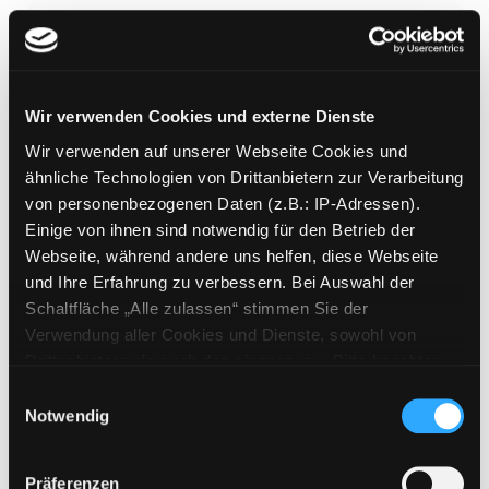
Wir verwenden Cookies und externe Dienste
Helden des Olymp
Wir verwenden auf unserer Webseite Cookies und
Mediengruppe:
Jugendbuch
ähnliche Technologien von Drittanbietern zur Verarbeitung
Verfasser:
Riordan, Rick
von personenbezogenen Daten (z.B.: IP-Adressen).
Einige von ihnen sind notwendig für den Betrieb der
Mehr Informationen ein-/ausblenden
Webseite, während andere uns helfen, diese Webseite
und Ihre Erfahrung zu verbessern. Bei Auswahl der
Bände
Schaltfläche „Alle zulassen“ stimmen Sie der
Verwendung aller Cookies und Dienste, sowohl von
Medium auf die Postliste setzen
Drittanbietern als auch den eigenen, zu. Bitte beachten
Sie, dass bei Verwendung von Diensten und Setzen von
Einwilligungsauswahl
Cookies von Drittanbietern, eine Verarbeitung in
Notwendig
unsicheren Drittländern (Länder außerhalb des EWR
ohne adäquates Datenschutzniveau) stattfinden kann. In
Präferenzen