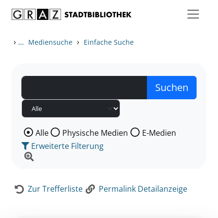
Zum Inhalt springen
Zur Detailanzeige springen
›
...
›
Mediensuche
Einfache Suche
Wählen Sie die Medienart nach der Sie suchen wollen
Alle
Physische Medien
E-Medien
Erweiterte Filterung
Zur Trefferliste
Permalink Detailanzeige