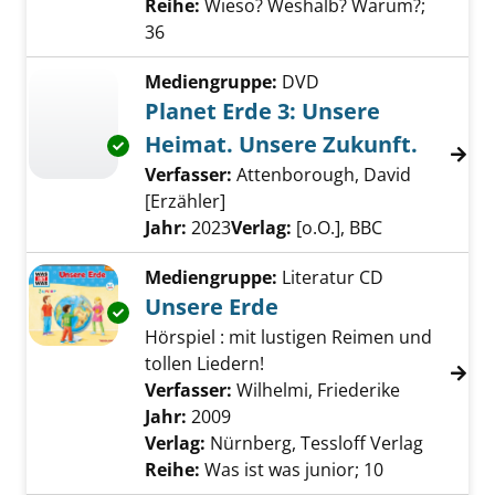
Reihe:
Wieso? Weshalb? Warum?;
36
Mediengruppe:
DVD
Planet Erde 3: Unsere
Heimat. Unsere Zukunft.
Exemplar-Details von Planet Erde 3: Unsere 
Verfasser:
Attenborough, David
[Erzähler]
Suche nach diesem Verfasser
Jahr:
2023
Verlag:
[o.O.], BBC
Mediengruppe:
Literatur CD
Unsere Erde
Exemplar-Details von Unsere Erde anzeigen
Hörspiel : mit lustigen Reimen und
tollen Liedern!
Verfasser:
Wilhelmi, Friederike
Suche nach
Jahr:
2009
Verlag:
Nürnberg, Tessloff Verlag
Reihe:
Was ist was junior; 10