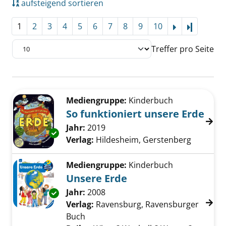
aufsteigend sortieren
1
2
3
4
5
6
7
8
9
10
Letzte Se
Treffer pro Seite
Suchergebnis
Zu den Suchfiltern springen
Mediengruppe:
Kinderbuch
So funktioniert unsere Erde
Suche nach diesem Verfasser
Jahr:
2019
Exemplar-Details von So funktioniert unsere
Verlag:
Hildesheim, Gerstenberg
Mediengruppe:
Kinderbuch
Unsere Erde
Suche nach diesem Verfasser
Jahr:
2008
Exemplar-Details von Unsere Erde anzeigen
Verlag:
Ravensburg, Ravensburger
Buch