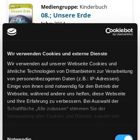
Mediengruppe:
Kinderbuch
08.; Unsere Erde
Suche nach diesem Verfasser
Jahr:
2014
Exemplar-Details von 08.; Unsere Erde anzei
Verlag:
München, Dorling
Kindersley-Verl.
Übergeordnetes Werk:
Memo kids
Bandangabe:
08.
Wir verwenden Cookies und externe Dienste
Wir verwenden auf unserer Webseite Cookies und
Mediengruppe:
DVD
ähnliche Technologien von Drittanbietern zur Verarbeitung
Vandana Shiva - Ein Leben
von personenbezogenen Daten (z.B.: IP-Adressen).
für die Erde
Exemplar-Details von Vandana Shiva - Ein Leb
Einige von ihnen sind notwendig für den Betrieb der
Verfasser:
Becket, Camilla Denton
Webseite, während andere uns helfen, diese Webseite
[Regie]
Suche nach diesem Verfasser
und Ihre Erfahrung zu verbessern. Bei Auswahl der
Jahr:
2021
Schaltfläche „Alle zulassen“ stimmen Sie der
Verlag:
[o.O.], Mindjazz Pictures
Verwendung aller Cookies und Dienste, sowohl von
Drittanbietern als auch den eigenen, zu. Bitte beachten
Mediengruppe:
Kinderbuch
Sie, dass bei Verwendung von Diensten und Setzen von
Einwilligungsauswahl
Die Erde
Cookies von Drittanbietern, eine Verarbeitung in
Notwendig