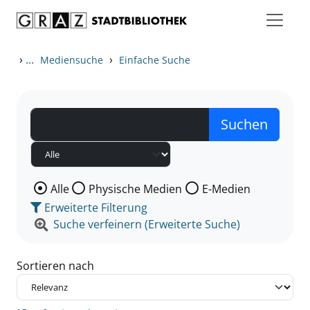
Zum Inhalt springen
Zu den Suchfiltern springen
Zur Trefferliste springen
›
...
›
Mediensuche
Einfache Suche
Wählen Sie die Medienart nach der Sie suchen wollen
Alle
Physische Medien
E-Medien
Erweiterte Filterung
Suche verfeinern (Erweiterte Suche)
Sortieren nach