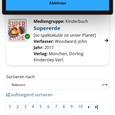
Verlag:
Potsdam, 7Hill-Verl.
Ablehnen
Reihe:
Wissen mit Pfiff
Mediengruppe:
Kinderbuch
Supererde
[so spektakulär ist unser Planet]
Exemplar-Details von Supererde anzeigen
Verfasser:
Woodward, John
Suche nach di
Jahr:
2017
Verlag:
München, Dorling
Kindersley-Verl.
Zu den Suchfiltern springen
Sortieren nach
aufsteigend sortieren
1
2
3
4
5
6
7
8
9
10
Letzte Se