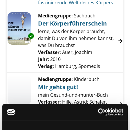
faszinierende Welt deines Körpers
Mediengruppe:
Sachbuch
Der Körperführerschein
lerne, was der Körper braucht,
Exemplar-Details von Der Körperführerschei
damit Du von ihm nehmen kannst,
was Du brauchst
Verfasser:
Auer, Joachim
Suche nach dies
Jahr:
2010
Verlag:
Hamburg, Spomedis
Mediengruppe:
Kinderbuch
Mir gehts gut!
mein Gesund-und-munter-Buch
Verfasser:
Hille, Astrid
;
Schäfer,
Dina
Jahr:
2005
Übergeordnetes Werk:
Iss was?! Fit
durch gesunde Ernährung