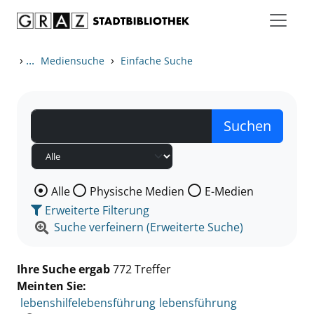
Zum Inhalt springen
Zu den Suchfiltern springen
Zur Trefferliste springen
›
...
›
Mediensuche
Einfache Suche
Wählen Sie die Medienart nach der Sie suchen wollen
Alle
Physische Medien
E-Medien
Erweiterte Filterung
Suche verfeinern (Erweiterte Suche)
Ihre Suche ergab
772 Treffer
Meinten Sie:
lebenshilfelebensführung
lebensführung