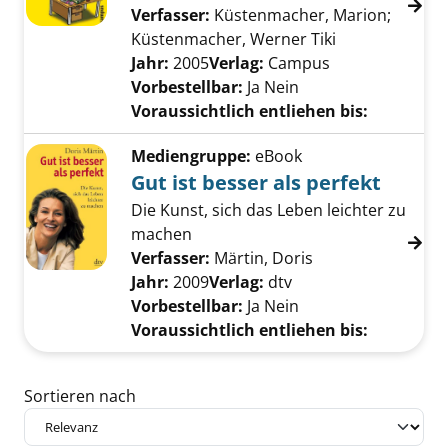
Verfasser:
Küstenmacher, Marion
;
Küstenmacher, Werner Tiki
Suche nach di
Jahr:
2005
Verlag:
Campus
Vorbestellbar:
Ja
Nein
Voraussichtlich entliehen bis:
Mediengruppe:
eBook
Gut ist besser als perfekt
Die Kunst, sich das Leben leichter zu
machen
Verfasser:
Märtin, Doris
Suche nach diese
Jahr:
2009
Verlag:
dtv
Vorbestellbar:
Ja
Nein
Voraussichtlich entliehen bis:
Zu den Suchfiltern springen
Sortieren nach