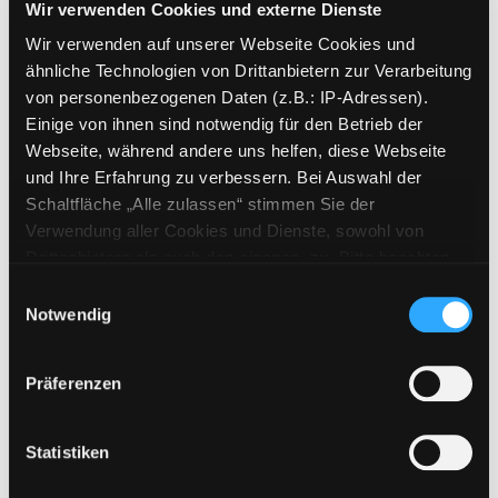
Wir verwenden Cookies und externe Dienste
Wir verwenden auf unserer Webseite Cookies und
Mediengruppe:
eBook
ähnliche Technologien von Drittanbietern zur Verarbeitung
Zwischen Stilettos und
von personenbezogenen Daten (z.B.: IP-Adressen).
Schlabberlatz
Einige von ihnen sind notwendig für den Betrieb der
stilvoll überleben als Mutter
Webseite, während andere uns helfen, diese Webseite
Verfasser:
Saunders, Grace
Suche nach di
und Ihre Erfahrung zu verbessern. Bei Auswahl der
Jahr:
2008
Schaltfläche „Alle zulassen“ stimmen Sie der
Verlag:
Frankfurt/M., Campus
Verwendung aller Cookies und Dienste, sowohl von
Vorbestellbar:
Ja
Nein
Drittanbietern als auch den eigenen, zu. Bitte beachten
Voraussichtlich entliehen bis:
Sie, dass bei Verwendung von Diensten und Setzen von
Einwilligungsauswahl
Cookies von Drittanbietern, eine Verarbeitung in
Notwendig
Mediengruppe:
eBook
unsicheren Drittländern (Länder außerhalb des EWR
Die Entscheidung liegt bei
ohne adäquates Datenschutzniveau) stattfinden kann. In
Präferenzen
dir!
diesem Zusammenhang können aktuell Risiken für
Wege aus der alltäglichen
Betroffene nicht vollständig ausgeschlossen werden.
Unzufriedenheit
Eine Verarbeitung durch solche Cookies oder Dienste
Statistiken
Verfasser:
Sprenger, Reinhard K.
Suche na
erfolgt nur, wenn Sie die jeweilige Einwilligung erteilen
(„Auswahl erlauben“) oder auf die Schaltfläche „Alle