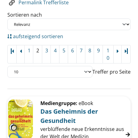
Permalink Trefferliste
Sortieren nach
aufsteigend sortieren
1
2
3
4
5
6
7
8
9
1
Letz
0
Treffer pro Seite
Suchergebnis
Zu den Suchfiltern springen
Mediengruppe:
eBook
Das Geheimnis der
Gesundheit
verblüffende neue Erkenntnisse aus
der Welt der Medizin