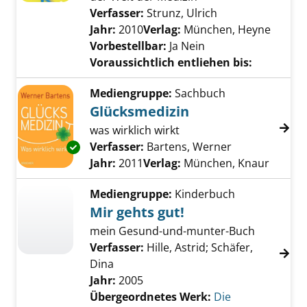
Verfasser:
Strunz, Ulrich
Suche nach dies
Jahr:
2010
Verlag:
München, Heyne
Vorbestellbar:
Ja
Nein
Voraussichtlich entliehen bis:
Mediengruppe:
Sachbuch
Glücksmedizin
was wirklich wirkt
Verfasser:
Bartens, Werner
Suche nach di
Exemplar-Details von Glücksmedizin anzeige
Jahr:
2011
Verlag:
München, Knaur
Mediengruppe:
Kinderbuch
Mir gehts gut!
mein Gesund-und-munter-Buch
Verfasser:
Hille, Astrid
;
Schäfer,
Dina
Jahr:
2005
Übergeordnetes Werk:
Die