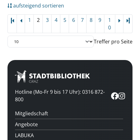
aufsteigend sortieren
1
2
3
4
5
6
7
8
9
1
Letz
0
Treffer pro Seite
Hotline (Mo-Fr 9 bis 17 Uhr): 0316 872-
800
Mitgliedschaft
Angebote
LABUKA