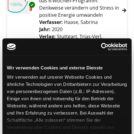
das 6-Wochen-Programm:
Exemplar-Details von Stress dich nicht! anze
Denkweise verändern und Stress in
positive Energie umwandeln
Verfasser:
Haase, Sabrina
Suche nach die
Jahr:
2020
Verlag:
Stuttgart, Trias-Verl.
Mediengruppe:
Sachbuch
Disruptive thinking
Verfasser:
Mutius, Bernhard von
Suche na
Wir verwenden Cookies und externe Dienste
Jahr:
2017
Verlag:
Offenbach, Gabal
Exemplar-Details von Disruptive thinking anz
Wir verwenden auf unserer Webseite Cookies und
ähnliche Technologien von Drittanbietern zur Verarbeitung
von personenbezogenen Daten (z.B.: IP-Adressen).
Mediengruppe:
Kinderbuch
Einige von ihnen sind notwendig für den Betrieb der
Woran denkst du?
Webseite, während andere uns helfen, diese Webseite
[ein Buch mit Klappen]
Exemplar-Details von Woran denkst du? anze
und Ihre Erfahrung zu verbessern. Bei Auswahl der
Verfasser:
Moreau, Laurent
Suche nach di
Schaltfläche „Alle zulassen“ stimmen Sie der
Jahr:
2017
Verwendung aller Cookies und Dienste, sowohl von
Verlag:
Berlin, Jacoby u. Stuart