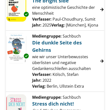
The bright side
eine optimistische Geschichte der
Menschheit
Exemplar-Details von The bright side anzeige
Verfasser:
Paul-Choudhury, Sumit
Suche n
Jahr:
2025
Verlag:
[München], Kjona
Mediengruppe:
Sachbuch
Die dunkle Seite des
Gehirns
Exemplar-Details von Die dunkle Seite des G
wie wir unser Unterbewusstes
überlisten und negative
Gedankenschleifen ausschalten
Verfasser:
Kölsch, Stefan
Suche nach dies
Jahr:
2022
Verlag:
Berlin, Ullstein Extra
Mediengruppe:
Sachbuch
Stress dich nicht!