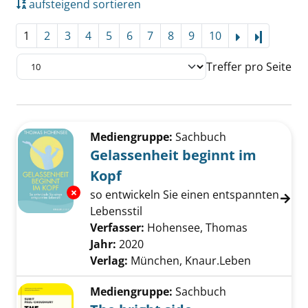
aufsteigend sortieren
1
2
3
4
5
6
7
8
9
10
Letzte Se
Treffer pro Seite
Suchergebnis
Zu den Suchfiltern springen
Mediengruppe:
Sachbuch
Gelassenheit beginnt im
Kopf
Exemplar-Details von Gelassenheit beginnt i
so entwickeln Sie einen entspannten
Lebensstil
Verfasser:
Hohensee, Thomas
Suche nach
Jahr:
2020
Verlag:
München, Knaur.Leben
Mediengruppe:
Sachbuch