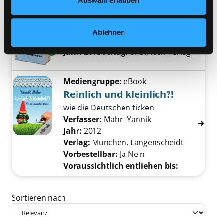
Auswahl erlauben
Mediengruppe:
Sachbuch
Denke! Anders
Ablehnen
Verfasser:
Boskugel, Andreas
Suche nach 
Exemplar-Details von Denke! Anders anzeige
Jahr:
2013
Verlag:
o. O., Rich Verlag
Mediengruppe:
eBook
Reinlich und kleinlich?!
wie die Deutschen ticken
Verfasser:
Mahr, Yannik
Suche nach diese
Jahr:
2012
Verlag:
München, Langenscheidt
Vorbestellbar:
Ja
Nein
Voraussichtlich entliehen bis:
Zu den Suchfiltern springen
Sortieren nach