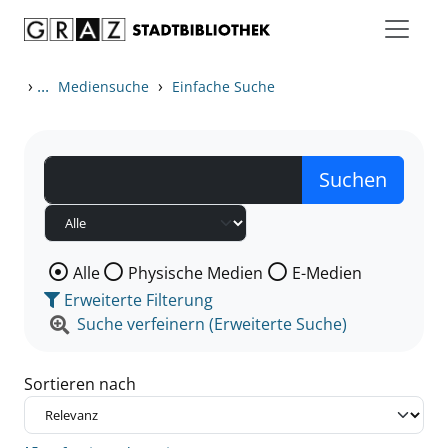
Zum Inhalt springen
Zu den Suchfiltern springen
Zur Trefferliste springen
›
...
›
Mediensuche
Einfache Suche
Wählen Sie die Medienart nach der Sie suchen wollen
Alle
Physische Medien
E-Medien
Erweiterte Filterung
Suche verfeinern (Erweiterte Suche)
Sortieren nach