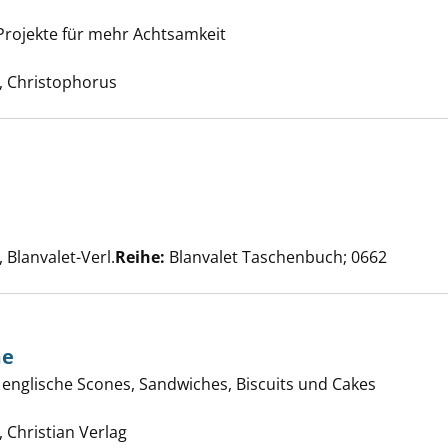
h locker! anzeigen
 Projekte für mehr Achtsamkeit
he nach diesem Verfasser
 Christophorus
rmann anzeigen
e nach diesem Verfasser
Blanvalet-Verl.
Reihe:
Blanvalet Taschenbuch; 0662
me
itish tea time anzeigen
 englische Scones, Sandwiches, Biscuits und Cakes
Suche nach diesem Verfasser
Christian Verlag