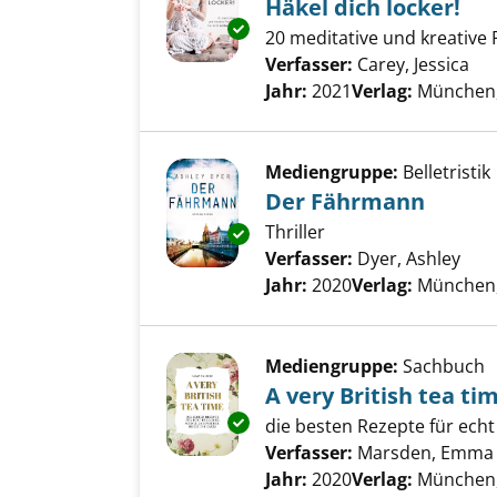
Häkel dich locker!
Exemplar-Details von Häkel dic
20 meditative und kreative
Verfasser:
Carey, Jessica
Suc
Jahr:
2021
Verlag:
München,
Mediengruppe:
Belletristik
Der Fährmann
Thriller
Exemplar-Details von Der Fäh
Verfasser:
Dyer, Ashley
Such
Jahr:
2020
Verlag:
München, 
Mediengruppe:
Sachbuch
A very British tea ti
Exemplar-Details von A very Br
die besten Rezepte für echt
Verfasser:
Marsden, Emma
Jahr:
2020
Verlag:
München, 