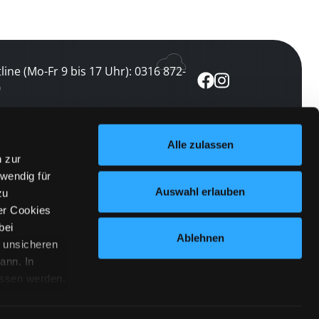
line (Mo-Fr 9 bis 17 Uhr): 0316 872-
0
ewsletter abonnieren
Alle zulassen
n zur
 keine Veranstaltung verpassen
wendig für
etzt abonnieren
Auswahl erlauben
zu
er Cookies
bei
Ablehnen
n unsicheren
ann. In
ossen werden.
Cookies
|
Impressum
|
Datenschutz
willigung
anmelden
 Punkt