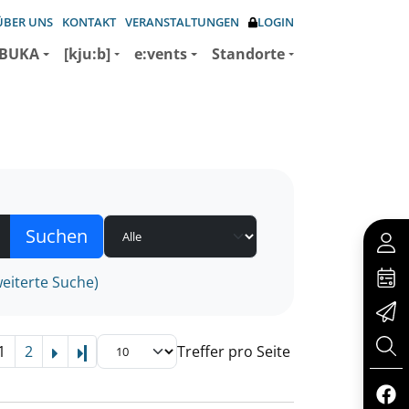
ÜBER UNS
KONTAKT
VERANSTALTUNGEN
LOGIN
BUKA
[kju:b]
e:vents
Standorte
eiterte Suche)
1
2
Treffer pro Seite
Letzte Seite