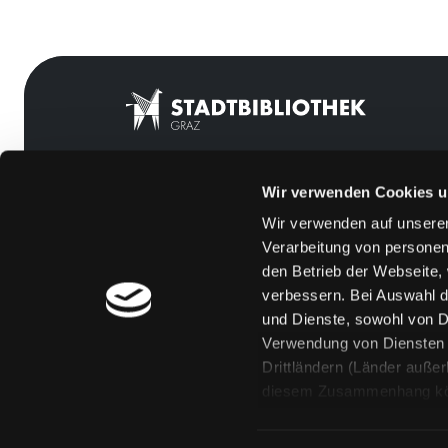
Wir verwenden Cookies u
Mitgliedschaft
Feedback
Wir verwenden auf unserer
Angebote
Kontakt
Verarbeitung von personen
LABUKA
Über uns
den Betrieb der Webseite,
verbessern. Bei Auswahl d
[kju:b]
Jobs
und Dienste, sowohl von Dr
News
Medienwunsch
Verwendung von Diensten u
Drittländern (Länder auße
Veranstaltungen
FAQs
diesem Zusammenhang könne
Standorte
Überweisungsdat
Eine Verarbeitung durch so
erteilen („Auswahl erlaube