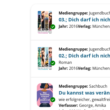
Suchergebnis
Zu den Suchfiltern springen
Mediengruppe:
Jugendbuc
03.; Dich darf ich ni
Suche nach diesem Verfass
Jahr:
2016
Verlag:
München
Exemplar-Details von 03.; Dich
Mediengruppe:
Jugendbuc
02.; Dich darf ich nic
Roman
Exemplar-Details von 02.; Dich 
Suche nach diesem Verfass
Jahr:
2016
Verlag:
München
Mediengruppe:
Sachbuch
Du kannst was verä
wie erfolgreicher, gewaltfre
Exemplar-Details von Du kann
Verfasser:
George, Amika
S