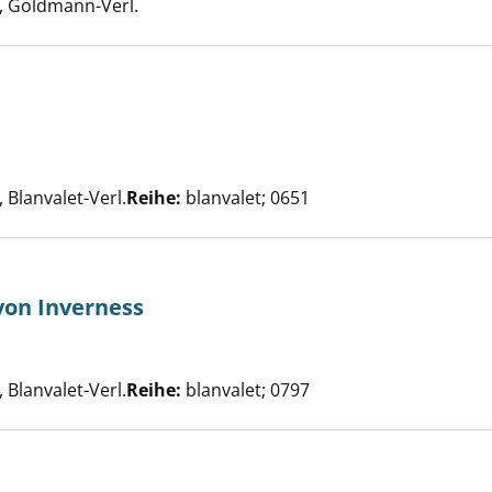
 Goldmann-Verl.
nzeigen
e nach diesem Verfasser
Blanvalet-Verl.
Reihe:
blanvalet; 0651
von Inverness
len Wasser von Inverness anzeigen
he nach diesem Verfasser
Blanvalet-Verl.
Reihe:
blanvalet; 0797