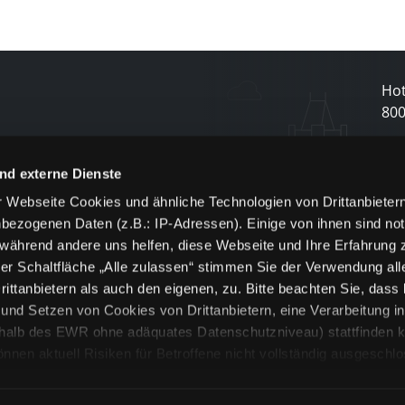
Hot
80
N
nd externe Dienste
 Webseite Cookies und ähnliche Technologien von Drittanbieter
und
bezogenen Daten (z.B.: IP-Adressen). Einige von ihnen sind not
j
 während andere uns helfen, diese Webseite und Ihre Erfahrung 
er Schaltfläche „Alle zulassen“ stimmen Sie der Verwendung all
ittanbietern als auch den eigenen, zu. Bitte beachten Sie, dass 
nd Setzen von Cookies von Drittanbietern, eine Verarbeitung i
rhalb des EWR ohne adäquates Datenschutzniveau) stattfinden k
n aktuell Risiken für Betroffene nicht vollständig ausgeschl
en
lche Cookies oder Dienste erfolgt nur, wenn Sie die jeweilige Ein
n“) oder auf die Schaltfläche „Alle zulassen“ klicken. Unter dem