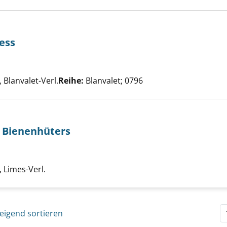
ess
n von Inverness anzeigen
he nach diesem Verfasser
Blanvalet-Verl.
Reihe:
Blanvalet; 0796
 Bienenhüters
sprechen des Bienenhüters anzeigen
che nach diesem Verfasser
 Limes-Verl.
eigend sortieren