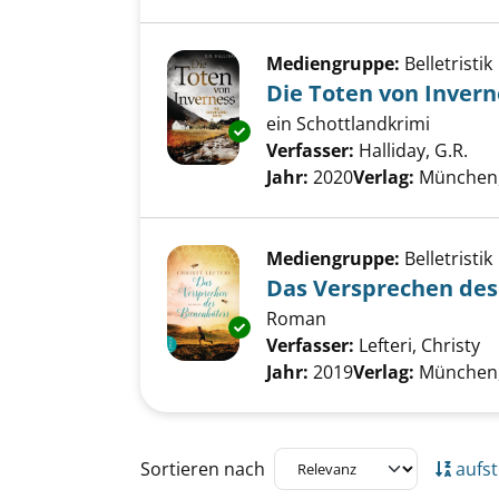
Mediengruppe:
Belletristik
Die Toten von Invern
ein Schottlandkrimi
Exemplar-Details von Die Tote
Verfasser:
Halliday, G.R.
Suc
Jahr:
2020
Verlag:
München, 
Mediengruppe:
Belletristik
Das Versprechen des
Roman
Exemplar-Details von Das Ver
Verfasser:
Lefteri, Christy
Su
Jahr:
2019
Verlag:
München,
Zu den Suchfiltern springen
Sortieren nach
aufst