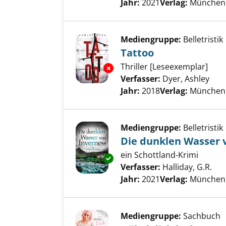
Jahr:
2021
Verlag:
München,
Mediengruppe:
Belletristik
Tattoo
Thriller [Leseexemplar]
Exemplar-Details von Tattoo a
Verfasser:
Dyer, Ashley
Such
Jahr:
2018
Verlag:
München, 
Mediengruppe:
Belletristik
Die dunklen Wasser 
ein Schottland-Krimi
Exemplar-Details von Die dunk
Verfasser:
Halliday, G.R.
Suc
Jahr:
2021
Verlag:
München, 
Mediengruppe:
Sachbuch