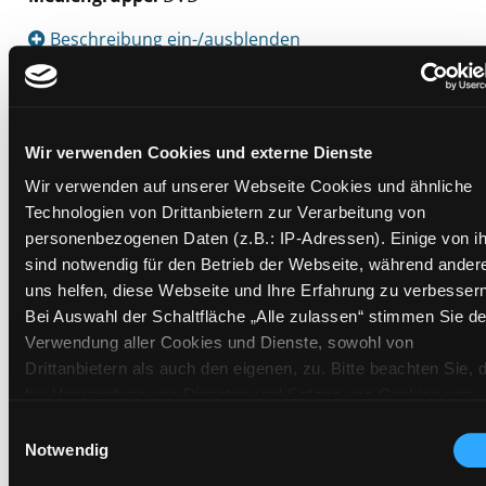
Suche nach diesem Verfasser
Beschreibung ein-/ausblenden
Mehr Informationen ein-/ausblenden
Wir verwenden Cookies und externe Dienste
Exemplare
Wir verwenden auf unserer Webseite Cookies und ähnliche
Technologien von Drittanbietern zur Verarbeitung von
Zweigstelle:
Süd - Lauzilgasse
personenbezogenen Daten (z.B.: IP-Adressen). Einige von i
sind notwendig für den Betrieb der Webseite, während ander
Signatur:
TV.SE TOS
uns helfen, diese Webseite und Ihre Erfahrung zu verbessern
Standort 2:
Ausleihe
Bei Auswahl der Schaltfläche „Alle zulassen“ stimmen Sie de
Status:
Verfügbar
Verwendung aller Cookies und Dienste, sowohl von
Vorbestellungen:
0
Drittanbietern als auch den eigenen, zu. Bitte beachten Sie, 
Mediengruppe:
DVD
bei Verwendung von Diensten und Setzen von Cookies von
Drittanbietern, eine Verarbeitung in unsicheren Drittländern
Frist:
Einwilligungsauswahl
(Länder außerhalb des EWR ohne adäquates
Notwendig
Barcode:
1807SB00713
Datenschutzniveau) stattfinden kann. In diesem Zusammen