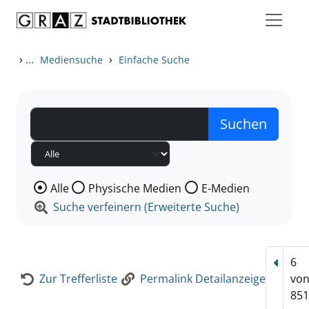
Zum Inhalt springen
Zur Detailanzeige springen
›
...
›
Mediensuche
Einfache Suche
Wählen Sie die Medienart nach der Sie suchen wollen
Alle
Physische Medien
E-Medien
Suche verfeinern (Erweiterte Suche)
6
Vorhe
Zur Trefferliste
Permalink Detailanzeige
vo
851