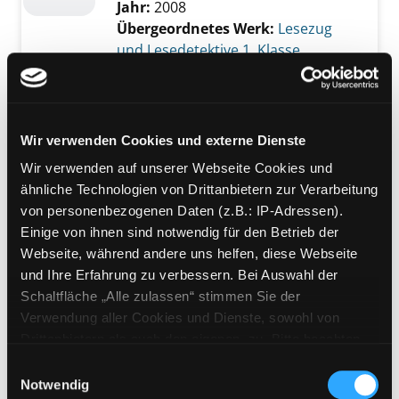
Jahr:
2008
Übergeordnetes Werk:
Lesezug
und Lesedetektive 1. Klasse
Mediengruppe:
Kinderbuch
Hexe Hanna hebt ab
Verfasser:
Gallauner, Lisa
Wir verwenden Cookies und externe Dienste
Jahr:
2008
Wir verwenden auf unserer Webseite Cookies und
Übergeordnetes Werk:
Lesezug
ähnliche Technologien von Drittanbietern zur Verarbeitung
und Lesedetektive 1. Klasse
von personenbezogenen Daten (z.B.: IP-Adressen).
Einige von ihnen sind notwendig für den Betrieb der
Mediengruppe:
Kinderbuch
Webseite, während andere uns helfen, diese Webseite
Mein großes
und Ihre Erfahrung zu verbessern. Bei Auswahl der
Geschichtenbuch zum
Schaltfläche „Alle zulassen“ stimmen Sie der
Exemplar-Details von Mein großes Geschich
ersten Lesen
Verwendung aller Cookies und Dienste, sowohl von
Drittanbietern als auch den eigenen, zu. Bitte beachten
Suche nach diesem Verfasser
Jahr:
2010
Verlag:
Bindlach, Loewe
Sie, dass bei Verwendung von Diensten und Setzen von
Einwilligungsauswahl
Mediengruppe:
Kinderbuch
Cookies von Drittanbietern, eine Verarbeitung in
Notwendig