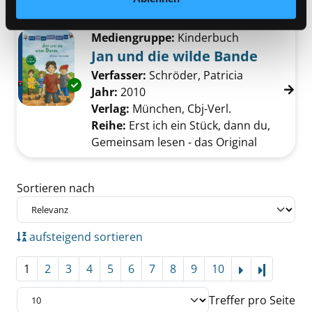
der
Suche nach diesem Verfasser
Mediengruppe:
Kinderbuch
Jan und die wilde Bande
Verfasser:
Schröder, Patricia
Suche nach d
Exemplar-Details von Jan und die wilde Band
Jahr:
2010
Verlag:
München, Cbj-Verl.
Reihe:
Erst ich ein Stück, dann du,
Gemeinsam lesen - das Original
Zu den Suchfiltern springen
Sortieren nach
aufsteigend sortieren
1
2
3
4
5
6
7
8
9
10
Letzte Se
Treffer pro Seite