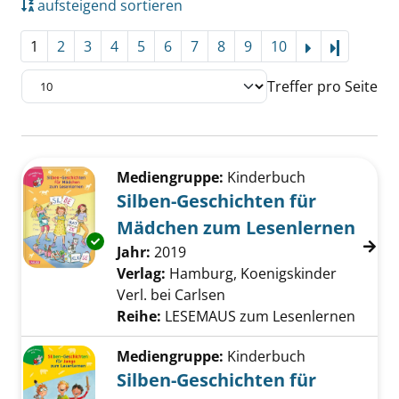
aufsteigend sortieren
1
2
3
4
5
6
7
8
9
10
Letzte Se
Treffer pro Seite
Suchergebnis
Zu den Suchfiltern springen
Mediengruppe:
Kinderbuch
Silben-Geschichten für
Mädchen zum Lesenlernen
Exemplar-Details von Silben-Geschichten fü
Suche nach diesem Verfasser
Jahr:
2019
Verlag:
Hamburg, Koenigskinder
Verl. bei Carlsen
Reihe:
LESEMAUS zum Lesenlernen
Mediengruppe:
Kinderbuch
Silben-Geschichten für