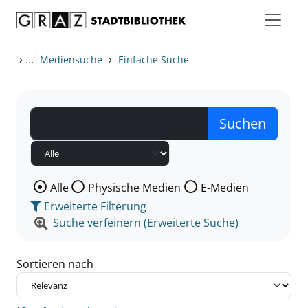
Zum Inhalt springen
Zu den Suchfiltern springen
Zur Trefferliste springen
›
...
›
Mediensuche
Einfache Suche
Wählen Sie die Medienart nach der Sie suchen wollen
Alle
Physische Medien
E-Medien
Erweiterte Filterung
Suche verfeinern (Erweiterte Suche)
Sortieren nach