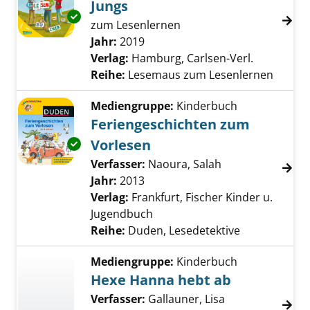
Jungs
Exemplar-Details von Silben-Geschichten für
zum Lesenlernen
Suche nach diesem Verfasser
Jahr:
2019
Verlag:
Hamburg, Carlsen-Verl.
Reihe:
Lesemaus zum Lesenlernen
Mediengruppe:
Kinderbuch
Feriengeschichten zum
Vorlesen
Exemplar-Details von Feriengeschichten zum
Verfasser:
Naoura, Salah
Suche nach dies
Jahr:
2013
Verlag:
Frankfurt, Fischer Kinder u.
Jugendbuch
Reihe:
Duden, Lesedetektive
Mediengruppe:
Kinderbuch
Hexe Hanna hebt ab
Verfasser:
Gallauner, Lisa