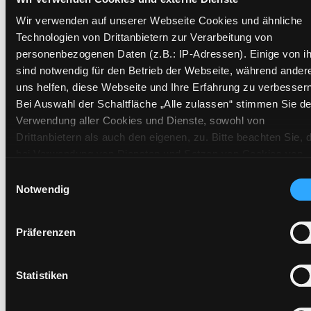
Signatur:
VL.KV GUEN
Wir verwenden auf unserer Webseite Cookies und ähnliche
Standort 2:
Ausleihe
Technologien von Drittanbietern zur Verarbeitung von
Status:
Verfügbar
personenbezogenen Daten (z.B.: IP-Adressen). Einige von i
sind notwendig für den Betrieb der Webseite, während ander
Vorbestellungen:
0
uns helfen, diese Webseite und Ihre Erfahrung zu verbessern
Mediengruppe:
Sachbuch
Bei Auswahl der Schaltfläche „Alle zulassen“ stimmen Sie de
Frist:
Verwendung aller Cookies und Dienste, sowohl von
Barcode:
2205SB01187
Drittanbietern als auch den eigenen, zu. Bitte beachten Sie, 
bei Verwendung von Diensten und Setzen von Cookies von
Standort 3:
Drittanbietern, eine Verarbeitung in unsicheren Drittländern
Einwilligungsauswahl
(Länder außerhalb des EWR ohne adäquates
Notwendig
Datenschutzniveau) stattfinden kann. In diesem Zusammen
können aktuell Risiken für Betroffene nicht vollständig
Zweigstelle:
Zanklhof
Präferenzen
ausgeschlossen werden. Eine Verarbeitung durch solche
Signatur:
VL.KV GUEN
Cookies oder Dienste erfolgt nur, wenn Sie die jeweilige
Standort 2:
Ausleihe
Einwilligung erteilen („Auswahl erlauben“) oder auf die
Statistiken
Status:
Entliehen
Schaltfläche „Alle zulassen“ klicken. Unter dem Punkt „Detai
Vorbestellungen:
0
zeigen“ finden Sie Erklärungen zu den verschiedenen Katego