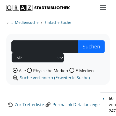
Zum Inhalt springen
Zur Detailanzeige springen
›
...
›
Mediensuche
Einfache Suche
Wählen Sie die Medienart nach der Sie suchen wollen
Alle
Physische Medien
E-Medien
Suche verfeinern (Erweiterte Suche)
60
Vorhe
Zur Trefferliste
Permalink Detailanzeige
vo
247