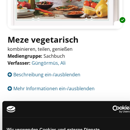
Meze vegetarisch
kombinieren, teilen, genießen
Mediengruppe:
Sachbuch
Verfasser:
Suche nach diesem Verfasser
Güngörmüs, Ali
Beschreibung ein-/ausblenden
Mehr Informationen ein-/ausblenden
Exemplare
Zweigstelle:
West - Eggenberg
Wir verwenden Cookies und externe Dienste