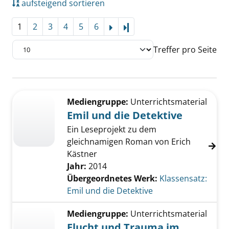
aufsteigend sortieren
1
2
3
4
5
6
Letzte Seite
Treffer pro Seite
Suchergebnis
Zu den Suchfiltern springen
Mediengruppe:
Unterrichtsmaterial
Emil und die Detektive
Ein Leseprojekt zu dem
gleichnamigen Roman von Erich
Kästner
Jahr:
2014
Übergeordnetes Werk:
Klassensatz:
Emil und die Detektive
Mediengruppe:
Unterrichtsmaterial
Flucht und Trauma im