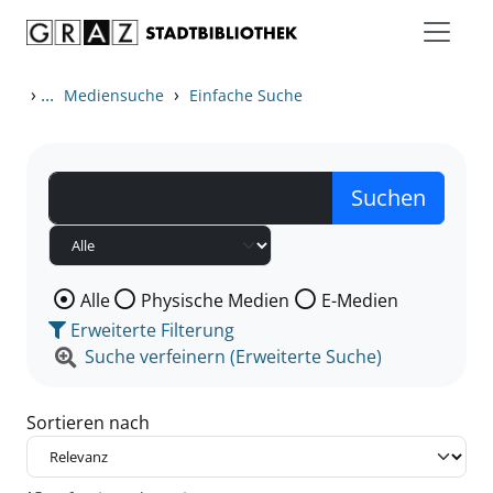
Zum Inhalt springen
Zu den Suchfiltern springen
Zur Trefferliste springen
›
...
›
Mediensuche
Einfache Suche
Wählen Sie die Medienart nach der Sie suchen wollen
Alle
Physische Medien
E-Medien
Erweiterte Filterung
Suche verfeinern (Erweiterte Suche)
Sortieren nach