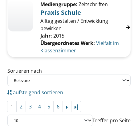
Mediengruppe:
Zeitschriften
Praxis Schule
Alltag gestalten / Entwicklung
bewirken
Jahr:
2015
Übergeordnetes Werk:
Vielfalt im
Klassenzimmer
Zu den Suchfiltern springen
Sortieren nach
aufsteigend sortieren
1
2
3
4
5
6
Letzte Seite
Treffer pro Seite