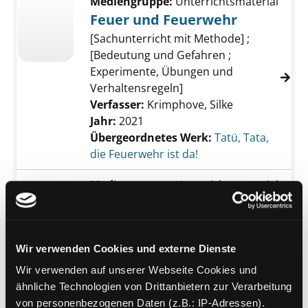
Mediengruppe:
Unterrichtsmaterial
Feuer und Feuerwehr
[Sachunterricht mit Methode] ;
[Bedeutung und Gefahren ;
Experimente, Übungen und
Verhaltensregeln]
Verfasser:
Krimphove, Silke
Jahr:
2021
Übergeordnetes Werk:
Tatü, Tata,
die Feuerwehr ist da!
Mediengruppe:
Unterrichtsmaterial
Israel - Projektwoche 1
Jahr:
2008
Übergeordnetes Werk:
Vorderer
Wir verwenden Cookies und externe Dienste
Orient und arabische Welt
Wir verwenden auf unserer Webseite Cookies und
Mediengruppe:
Sachbuch
ähnliche Technologien von Drittanbietern zur Verarbeitung
Methoden für alle Fächer
von personenbezogenen Daten (z.B.: IP-Adressen).