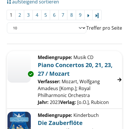
aufsteigend sortieren
1
2
3
4
5
6
7
8
9
Letzte Seite
Treffer pro Seite
Suchergebnis
Zu den Suchfiltern springen
Mediengruppe:
Musik CD
Piano Concertos 20, 21, 23,
27 / Mozart
Exemplar-Details von Piano Concertos 20, 21,
Verfasser:
Mozart, Wolfgang
Amadeus [Komp.]
;
Royal
Philharmonic Orchestra
Suche nach diese
Jahr:
2023
Verlag:
[o.O.], Rubicon
Mediengruppe:
Kinderbuch
Die Zauberflöte