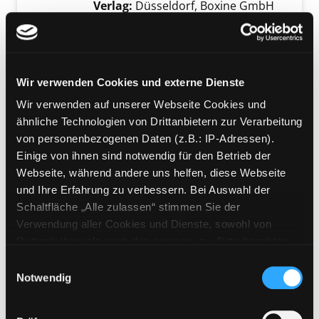
Verlag:
Düsseldorf, Boxine GmbH
Reihe:
Lieblings-Meisterstücke
Mediengruppe:
Literatur CD
Wolfgang Amadeus Mozart
Exemplar-Details von Wolfgang Amadeus Moz
Wir verwenden Cookies und externe Dienste
Wunderkind und Musikrebell.
Wir verwenden auf unserer Webseite Cookies und
lesung
ähnliche Technologien von Drittanbietern zur Verarbeitung
Verfasser:
Welteroth, Ute
Suche nach die
von personenbezogenen Daten (z.B.: IP-Adressen).
Jahr:
2018
Verlag:
Köln, Head Room
Einige von ihnen sind notwendig für den Betrieb der
Reihe:
Abenteuer und Wissen
Webseite, während andere uns helfen, diese Webseite
und Ihre Erfahrung zu verbessern. Bei Auswahl der
Mediengruppe:
Kinderbuch
Schaltfläche „Alle zulassen“ stimmen Sie der
Mozart für Kinder
Verwendung aller Cookies und Dienste, sowohl von
Nachtmusik und Zauberflöte ; [Buch
Exemplar-Details von Mozart für Kinder anze
Drittanbietern als auch den eigenen, zu. Bitte beachten
mit CD]
Sie, dass bei Verwendung von Diensten und Setzen von
Einwilligungsauswahl
Suche nach diesem Verfasser
Jahr:
2013
Verlag:
Hamburg, Jumbo
Cookies von Drittanbietern, eine Verarbeitung in
Notwendig
unsicheren Drittländern (Länder außerhalb des EWR
Mediengruppe:
Literatur CD
ohne adäquates Datenschutzniveau) stattfinden kann. In
Die Zauberflöte