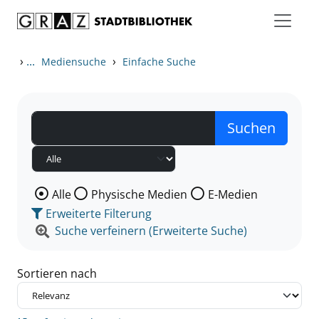
Zum Inhalt springen
Zu den Suchfiltern springen
Zur Trefferliste springen
›
...
›
Mediensuche
Einfache Suche
Wählen Sie die Medienart nach der Sie suchen wollen
Alle
Physische Medien
E-Medien
Erweiterte Filterung
Suche verfeinern (Erweiterte Suche)
Sortieren nach