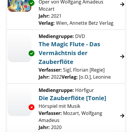
Oper von Wolfgang Amadeus
Exemplar-Details von Die Zauberflöte anzeig
Mozart
Suche nach diesem Verfasser
Jahr:
2021
Verlag:
Wien, Annette Betz Verlag
Mediengruppe:
DVD
The Magic Flute - Das
Vermächtnis der
Exemplar-Details von The Magic Flute - Das 
Zauberflöte
Verfasser:
Sigl, Florian [Regie]
Suche nach 
Jahr:
2022
Verlag:
[o.O.], Leonine
Mediengruppe:
Hörfigur
Die Zauberflöte [Tonie]
Hörspiel mit Musik
Exemplar-Details von Die Zauberflöte [Tonie]
Verfasser:
Mozart, Wolfgang
Amadeus
Suche nach diesem Verfasser
Jahr:
2020