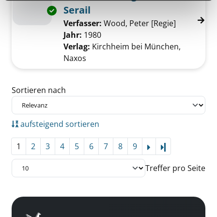
Serail
Exemplar-Details von Die Entführung aus dem
Verfasser:
Wood, Peter [Regie]
Suche nach
Jahr:
1980
Verlag:
Kirchheim bei München,
Naxos
Zu den Suchfiltern springen
Sortieren nach
aufsteigend sortieren
1
2
3
4
5
6
7
8
9
Letzte Seite
Treffer pro Seite