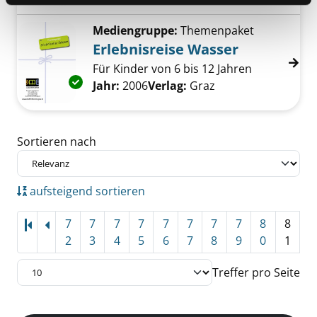
Mediengruppe:
Themenpaket
Erlebnisreise Wasser
Für Kinder von 6 bis 12 Jahren
Exemplar-Details von Erlebnisreise Wasser a
Suche nach diesem Verfasser
Jahr:
2006
Verlag:
Graz
Zu den Suchfiltern springen
Sortieren nach
aufsteigend sortieren
7
7
7
7
7
7
7
7
8
8
2
3
4
5
6
7
8
9
0
1
Treffer pro Seite