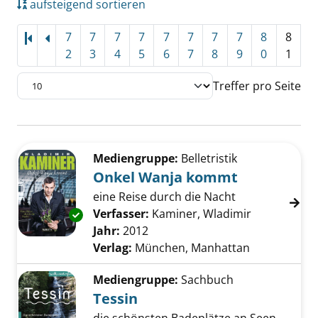
aufsteigend sortieren
7
7
7
7
7
7
7
7
8
8
2
3
4
5
6
7
8
9
0
1
Treffer pro Seite
Suchergebnis
Zu den Suchfiltern springen
Mediengruppe:
Belletristik
Onkel Wanja kommt
eine Reise durch die Nacht
Verfasser:
Kaminer, Wladimir
Suche nach 
Exemplar-Details von Onkel Wanja kommt an
Jahr:
2012
Verlag:
München, Manhattan
Mediengruppe:
Sachbuch
Tessin