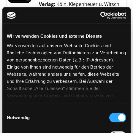
Verlag:
Köln, Kiepenheuer u. Witsch
Mediengruppe:
Belletristik
Rom sehen und nicht
sterben
Wir verwenden Cookies und externe Dienste
Roman
Exemplar-Details von Rom sehen und nicht s
Wir verwenden auf unserer Webseite Cookies und
Verfasser:
Wawerzinek, Peter
Suche nach 
ähnliche Technologien von Drittanbietern zur Verarbeitung
Jahr:
2025
von personenbezogenen Daten (z.B.: IP-Adressen).
Verlag:
München, Penguin Verlag
Einige von ihnen sind notwendig für den Betrieb der
Webseite, während andere uns helfen, diese Webseite
Mediengruppe:
Sachbuch
und Ihre Erfahrung zu verbessern. Bei Auswahl der
Hinter der Fassade der
Schaltfläche „Alle zulassen“ stimmen Sie der
Wirklichkeit
Verwendung aller Cookies und Dienste, sowohl von
Leben und Werk von Leo Lania
Exemplar-Details von Hinter der Fassade der 
Drittanbietern als auch den eigenen, zu. Bitte beachten
Verfasser:
Schwaiger, Michael
Suche nach 
Sie, dass bei Verwendung von Diensten und Setzen von
Einwilligungsauswahl
Jahr:
2017
Cookies von Drittanbietern, eine Verarbeitung in
Notwendig
Verlag:
Wien, Mandelbaum-Verl.
unsicheren Drittländern (Länder außerhalb des EWR
ohne adäquates Datenschutzniveau) stattfinden kann. In