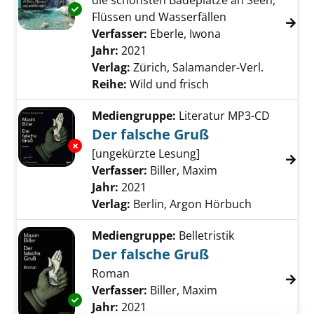
die schönsten Badeplätze an Seen,
Exemplar-Details von Tessin anzeigen
Flüssen und Wasserfällen
Verfasser:
Eberle, Iwona
Suche nach diese
Jahr:
2021
Verlag:
Zürich, Salamander-Verl.
Reihe:
Wild und frisch
Mediengruppe:
Literatur MP3-CD
Der falsche Gruß
Exemplar-Details von Der falsche Gruß anzei
[ungekürzte Lesung]
Verfasser:
Biller, Maxim
Suche nach diese
Jahr:
2021
Verlag:
Berlin, Argon Hörbuch
Mediengruppe:
Belletristik
Der falsche Gruß
Roman
Verfasser:
Biller, Maxim
Suche nach diese
Exemplar-Details von Der falsche Gruß anzei
Jahr:
2021