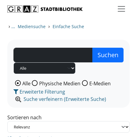
Zum Inhalt springen
Zu den Suchfiltern springen
Zur Trefferliste springen
›
...
›
Mediensuche
Einfache Suche
Wählen Sie die Medienart nach der Sie suchen wollen
Alle
Physische Medien
E-Medien
Erweiterte Filterung
Suche verfeinern (Erweiterte Suche)
Sortieren nach