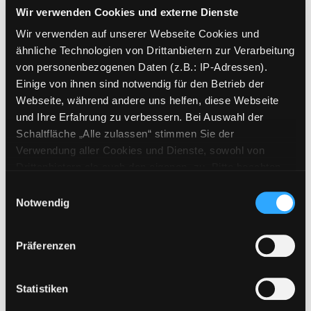
Wir verwenden Cookies und externe Dienste
Reihe:
FIscher Klassik; 90177
Wir verwenden auf unserer Webseite Cookies und
Mediengruppe:
Sachbuch
ähnliche Technologien von Drittanbietern zur Verarbeitung
Kunst sehen
von personenbezogenen Daten (z.B.: IP-Adressen).
Verfasser:
Barnes, Julian
Suche nach diese
Einige von ihnen sind notwendig für den Betrieb der
Jahr:
2019
Webseite, während andere uns helfen, diese Webseite
Exemplar-Details von Kunst sehen anzeigen
Verlag:
Köln, Kiepenheuer u. Witsch
und Ihre Erfahrung zu verbessern. Bei Auswahl der
Schaltfläche „Alle zulassen“ stimmen Sie der
Verwendung aller Cookies und Dienste, sowohl von
Mediengruppe:
Sachbuch
Drittanbietern als auch den eigenen, zu. Bitte beachten
Handbuch Kinderkrippe
Sie, dass bei Verwendung von Diensten und Setzen von
Einwilligungsauswahl
so gelingt Qualität in der
Exemplar-Details von Handbuch Kinderkripp
Cookies von Drittanbietern, eine Verarbeitung in
Notwendig
Tagesbetreuung
unsicheren Drittländern (Länder außerhalb des EWR
Verfasser:
Becker-Stoll, Fabienne
;
ohne adäquates Datenschutzniveau) stattfinden kann. In
Niesel, Renate
;
Wertfein, Monika
Suche nac
Präferenzen
diesem Zusammenhang können aktuell Risiken für
Jahr:
2015
Betroffene nicht vollständig ausgeschlossen werden.
Verlag:
Freiburg / Br., Herder
Eine Verarbeitung durch solche Cookies oder Dienste
Statistiken
erfolgt nur, wenn Sie die jeweilige Einwilligung erteilen
Mediengruppe:
Sachbuch