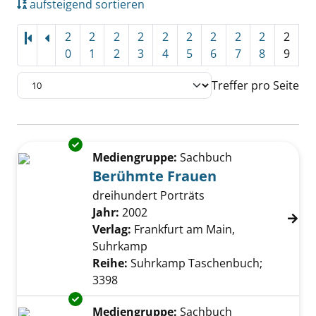
aufsteigend sortieren
2
2
2
2
2
2
2
2
2
2
0
1
2
3
4
5
6
7
8
9
Treffer pro Seite
Suchergebnis
Exemplar-Details von Berühmte Frauen anze
Zu den Suchfiltern springen
Mediengruppe:
Sachbuch
Berühmte Frauen
dreihundert Porträts
Suche nach diesem Verfasser
Jahr:
2002
Verlag:
Frankfurt am Main,
Suhrkamp
Reihe:
Suhrkamp Taschenbuch;
3398
Exemplar-Details von Wilde Wienerinnen anz
Mediengruppe:
Sachbuch