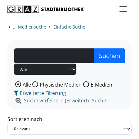
Zum Inhalt springen
Zu den Suchfiltern springen
Zur Trefferliste springen
›
...
›
Mediensuche
Einfache Suche
Wählen Sie die Medienart nach der Sie suchen wollen
Alle
Physische Medien
E-Medien
Erweiterte Filterung
Suche verfeinern (Erweiterte Suche)
Sortieren nach