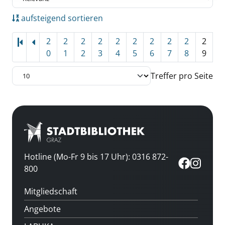
aufsteigend sortieren
2
2
2
2
2
2
2
2
2
2
0
1
2
3
4
5
6
7
8
9
Treffer pro Seite
Hotline (Mo-Fr 9 bis 17 Uhr): 0316 872-
800
Mitgliedschaft
Angebote