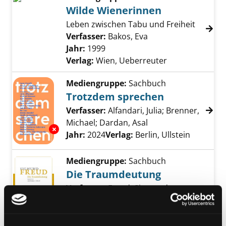
Wilde Wienerinnen
Leben zwischen Tabu und Freiheit
Verfasser:
Bakos, Eva
Suche nach diesem 
Jahr:
1999
Verlag:
Wien, Ueberreuter
Mediengruppe:
Sachbuch
Trotzdem sprechen
Verfasser:
Alfandari, Julia
;
Brenner,
Michael
;
Dardan, Asal
Suche nach diesem 
Exemplar-Details von Trotzdem sprechen an
Jahr:
2024
Verlag:
Berlin, Ullstein
Mediengruppe:
Sachbuch
Die Traumdeutung
Verfasser:
Freud, Sigmund
Suche nach di
Jahr:
2022
Exemplar-Details von Die Traumdeutung anz
Verlag:
Frankfurt/M., Fischer
Taschenbuch-Verl.