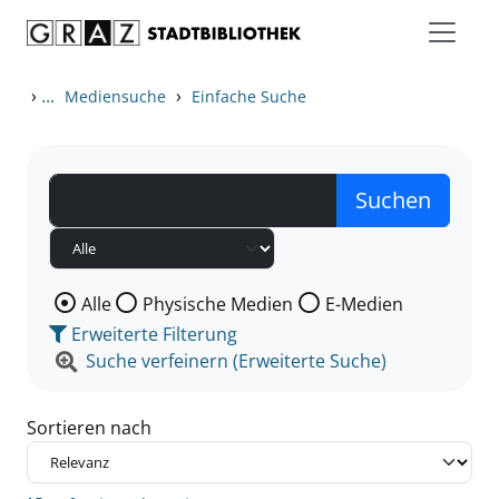
Zum Inhalt springen
Zu den Suchfiltern springen
Zur Trefferliste springen
›
...
›
Mediensuche
Einfache Suche
Wählen Sie die Medienart nach der Sie suchen wollen
Alle
Physische Medien
E-Medien
Erweiterte Filterung
Suche verfeinern (Erweiterte Suche)
Sortieren nach