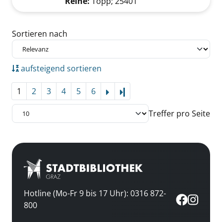
Reihe:
Topp; 25401
Zu den Suchfiltern springen
Sortieren nach
aufsteigend sortieren
1
2
3
4
5
6
Letzte Seite
Treffer pro Seite
Hotline (Mo-Fr 9 bis 17 Uhr): 0316 872-
800