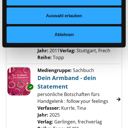
Buchvertriebges.
Nähere Informationen finden Sie in unserer
Reihe:
Lesezug, 1. Klasse
Datenschutzerklärung
und in unserem
Impressum
.
Auswahl erlauben
Mediengruppe:
Sachbuch
Schmuckinspirationen
Ablehnen
exquisit und einfach selbstgemacht
Exemplar-Details von Schmuckinspirationen 
Verfasser:
Eder, Elke
Suche nach diesem V
Jahr:
2011
Verlag:
Stuttgart, Frech
Reihe:
Topp
Mediengruppe:
Sachbuch
Dein Armband - dein
Statement
Exemplar-Details von Dein Armband - dein S
persönliche Botschaften fürs
Handgelenk : follow your feelings
Verfasser:
Kurrle, Tina
Suche nach diesem
Jahr:
2025
Verlag:
Gerlingen, frechverlag