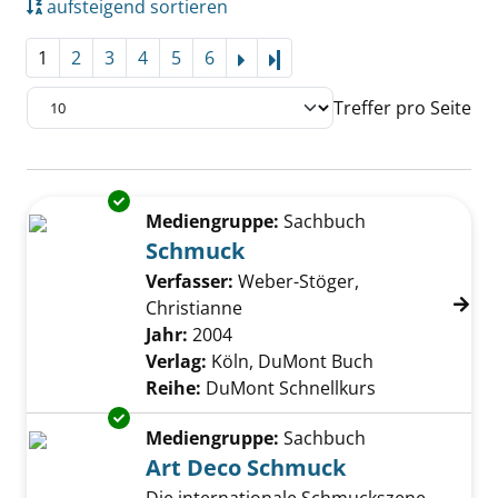
aufsteigend sortieren
1
2
3
4
5
6
Letzte Seite
Treffer pro Seite
Suchergebnis
Exemplar-Details von Schmuck anzeigen
Zu den Suchfiltern springen
Mediengruppe:
Sachbuch
Schmuck
Verfasser:
Weber-Stöger,
Christianne
Suche nach diesem Verfasser
Jahr:
2004
Verlag:
Köln, DuMont Buch
Reihe:
DuMont Schnellkurs
Exemplar-Details von Art Deco Schmuck anze
Mediengruppe:
Sachbuch
Art Deco Schmuck