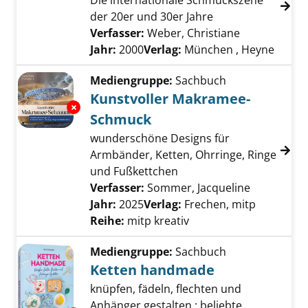
Die internationale Schmuckszene
der 20er und 30er Jahre
Verfasser:
Weber, Christiane
Suche nach d
Jahr:
2000
Verlag:
München , Heyne
Mediengruppe:
Sachbuch
Kunstvoller Makramee-
Exemplar-Details von Kunstvoller Makramee
Schmuck
wunderschöne Designs für
Armbänder, Ketten, Ohrringe, Ringe
und Fußkettchen
Verfasser:
Sommer, Jacqueline
Suche nach
Jahr:
2025
Verlag:
Frechen, mitp
Reihe:
mitp kreativ
Mediengruppe:
Sachbuch
Ketten handmade
knüpfen, fädeln, flechten und
Anhänger gestalten : beliebte