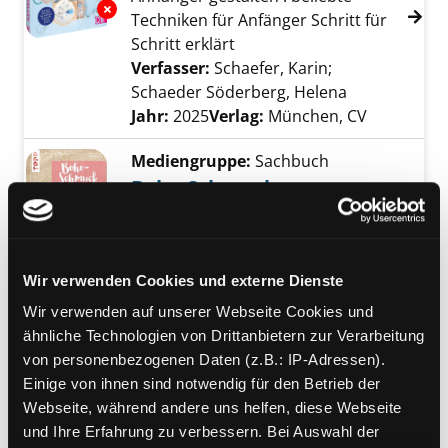
Exemplar-Details von Ketten handmade anze
Techniken für Anfänger Schritt für
Schritt erklärt
Verfasser:
Schaefer, Karin
;
Schaeder Söderberg, Helena
Suche nach d
Jahr:
2025
Verlag:
München, CV
Mediengruppe:
Sachbuch
Boho-Schmuck
Ohrringe, Armbänder und Ketten
Exemplar-Details von Boho-Schmuck anzeige
für den perfekten Look
Verfasser:
Eder, Elke
Suche nach diesem V
Wir verwenden Cookies und externe Dienste
Jahr:
2020
Verlag:
Stuttgart, Frech-Verl.
Wir verwenden auf unserer Webseite Cookies und
Reihe:
Topp; 4368, Boho love
ähnliche Technologien von Drittanbietern zur Verarbeitung
von personenbezogenen Daten (z.B.: IP-Adressen).
Mediengruppe:
Kinderbuch
Einige von ihnen sind notwendig für den Betrieb der
10.; Suche nach dem
Webseite, während andere uns helfen, diese Webseite
Drachenjuwel
und Ihre Erfahrung zu verbessern. Bei Auswahl der