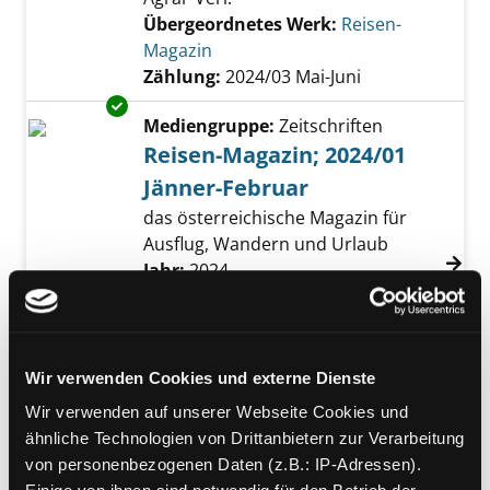
Übergeordnetes Werk:
Reisen-
Magazin
Zählung:
2024/03 Mai-Juni
Exemplar-Details von Reisen-Magazin; 2024/0
Mediengruppe:
Zeitschriften
Reisen-Magazin; 2024/01
Jänner-Februar
das österreichische Magazin für
Ausflug, Wandern und Urlaub
Suche nach diesem Verfasser
Jahr:
2024
Verlag:
Wien, Österreichischer
Agrar-Verl.
Übergeordnetes Werk:
Reisen-
Magazin
Wir verwenden Cookies und externe Dienste
Zählung:
2024/01 Jänner-Februar
Wir verwenden auf unserer Webseite Cookies und
Exemplar-Details von Reisen-Magazin; 2024/0
ähnliche Technologien von Drittanbietern zur Verarbeitung
Mediengruppe:
Zeitschriften
von personenbezogenen Daten (z.B.: IP-Adressen).
Reisen-Magazin; 2024/02