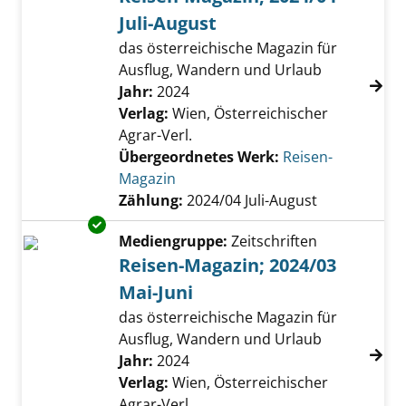
Juli-August
das österreichische Magazin für
Ausflug, Wandern und Urlaub
Suche nach diesem Verfasser
Jahr:
2024
Verlag:
Wien, Österreichischer
Agrar-Verl.
Übergeordnetes Werk:
Reisen-
Magazin
Zählung:
2024/04 Juli-August
Exemplar-Details von Reisen-Magazin; 2024/0
Mediengruppe:
Zeitschriften
Reisen-Magazin; 2024/03
Mai-Juni
das österreichische Magazin für
Ausflug, Wandern und Urlaub
Suche nach diesem Verfasser
Jahr:
2024
Verlag:
Wien, Österreichischer
Agrar-Verl.