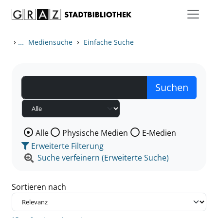
Zum Inhalt springen
Zu den Suchfiltern springen
Zur Trefferliste springen
›
...
›
Mediensuche
Einfache Suche
Wählen Sie die Medienart nach der Sie suchen wollen
Alle
Physische Medien
E-Medien
Erweiterte Filterung
Suche verfeinern (Erweiterte Suche)
Sortieren nach