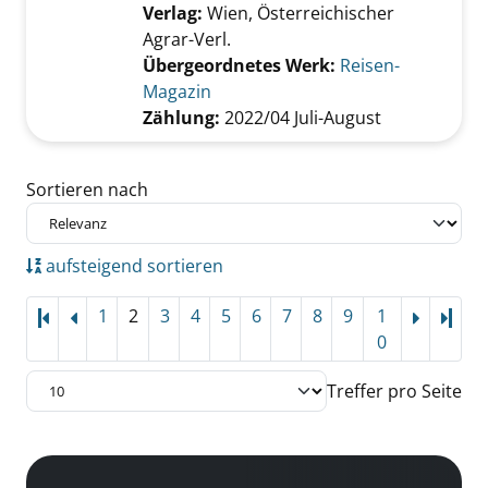
Verlag:
Wien, Österreichischer
Agrar-Verl.
Übergeordnetes Werk:
Reisen-
Magazin
Zählung:
2022/04 Juli-August
Zu den Suchfiltern springen
Sortieren nach
aufsteigend sortieren
1
2
3
4
5
6
7
8
9
1
Letz
0
Treffer pro Seite