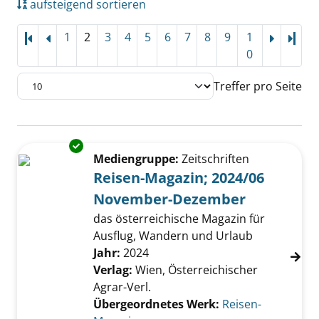
aufsteigend sortieren
1
2
3
4
5
6
7
8
9
1
Letz
0
Treffer pro Seite
Suchergebnis
Exemplar-Details von Reisen-Magazin; 2024
Zu den Suchfiltern springen
Mediengruppe:
Zeitschriften
Reisen-Magazin; 2024/06
November-Dezember
das österreichische Magazin für
Ausflug, Wandern und Urlaub
Suche nach diesem Verfasser
Jahr:
2024
Verlag:
Wien, Österreichischer
Agrar-Verl.
Übergeordnetes Werk:
Reisen-