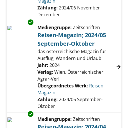
Magazin
Zählung:
2024/06 November-
Dezember
Exemplar-Details von Reisen-Magazin; 2024/
Mediengruppe:
Zeitschriften
Reisen-Magazin; 2024/05
September-Oktober
das österreichische Magazin für
Ausflug, Wandern und Urlaub
Suche nach diesem Verfasser
Jahr:
2024
Verlag:
Wien, Österreichischer
Agrar-Verl.
Übergeordnetes Werk:
Reisen-
Magazin
Zählung:
2024/05 September-
Oktober
Exemplar-Details von Reisen-Magazin; 2024/0
Mediengruppe:
Zeitschriften
Reisen-Magazin; 2024/04