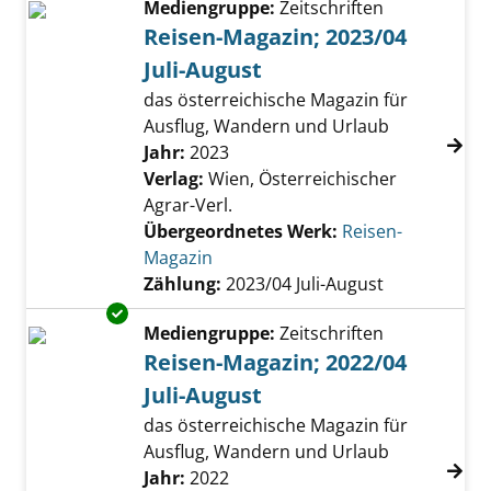
Mediengruppe:
Zeitschriften
Reisen-Magazin; 2023/04
Juli-August
das österreichische Magazin für
Ausflug, Wandern und Urlaub
Suche nach diesem Verfasser
Jahr:
2023
Verlag:
Wien, Österreichischer
Agrar-Verl.
Übergeordnetes Werk:
Reisen-
Magazin
Zählung:
2023/04 Juli-August
Exemplar-Details von Reisen-Magazin; 2022/0
Mediengruppe:
Zeitschriften
Reisen-Magazin; 2022/04
Juli-August
das österreichische Magazin für
Ausflug, Wandern und Urlaub
Suche nach diesem Verfasser
Jahr:
2022