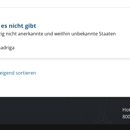
 es nicht gibt
ig nicht anerkannte und weithin unbekannte Staaten
Länder, die es nicht gibt anzeigen
uche nach diesem Verfasser
uadriga
eigend sortieren
Hot
80