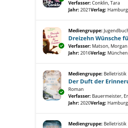
Verfasser:
Conklin, Tara
Suc
Jahr:
2021
Verlag:
Hamburg,
Mediengruppe:
Jugendbuc
Dreizehn Wünsche f
Exemplar-Details von Dreizeh
Verfasser:
Matson, Morgan
Jahr:
2016
Verlag:
München, 
Mediengruppe:
Belletristik
Der Duft der Erinner
Roman
Exemplar-Details von Der Duft
Verfasser:
Bauermeister, Er
Jahr:
2020
Verlag:
Hamburg,
Mediengruppe:
Belletristik