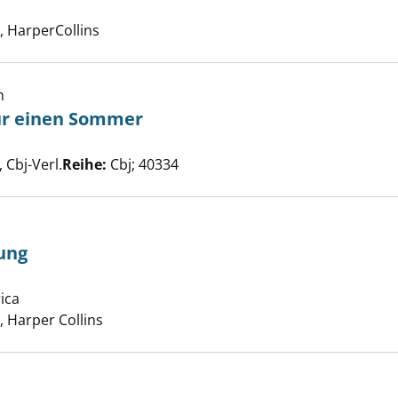
he nach diesem Verfasser
 HarperCollins
h
ür einen Sommer
n Wünsche für einen Sommer anzeigen
Suche nach diesem Verfasser
Cbj-Verl.
Reihe:
Cbj; 40334
ung
 der Erinnerung anzeigen
ica
Suche nach diesem Verfasser
 Harper Collins