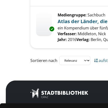
Mediengruppe:
Sachbuch
Atlas der Länder, die
ein Kompendium über fünfz
Exemplar-Details von Atlas der 
Verfasser:
Middleton, Nick
S
Jahr:
2016
Verlag:
Berlin, Q
Zu den Suchfiltern springen
Sortieren nach
aufst