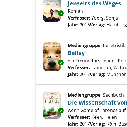
Jenseits des Weges
Roman
Exemplar-Details von Jenseits
Verfasser:
Yoerg, Sonja
Suc
Jahr:
2016
Verlag:
Hamburg,
Mediengruppe:
Belletristik
Bailey
ein Freund fürs Leben ; Ro
Exemplar-Details von Bailey an
Verfasser:
Cameron, W. Br
Jahr:
2017
Verlag:
München
Mediengruppe:
Sachbuch
Die Wissenschaft von
wenn Game of Thrones auf F
Exemplar-Details von Die Wiss
Verfasser:
Keen, Helen
Such
Jahr:
2017
Verlag:
Köln, Bas