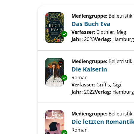
Suchergebnis
Zu den Suchfiltern springen
Mediengruppe:
Belletristik
Das Buch Eva
Verfasser:
Clothier, Meg
Suc
Exemplar-Details von Das Buch
Jahr:
2023
Verlag:
Hamburg,
Mediengruppe:
Belletristik
Die Kaiserin
Roman
Exemplar-Details von Die Kaise
Verfasser:
Griffis, Gigi
Suche
Jahr:
2022
Verlag:
Hamburg,
Mediengruppe:
Belletristik
Die letzten Romanti
Roman
Exemplar-Details von Die letz