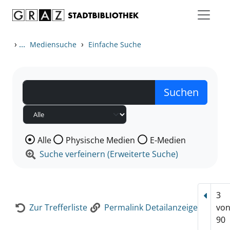
Zum Inhalt springen
Zur Detailanzeige springen
›
...
›
Mediensuche
Einfache Suche
Wählen Sie die Medienart nach der Sie suchen wollen
Alle
Physische Medien
E-Medien
Suche verfeinern (Erweiterte Suche)
3
Vorhe
Zur Trefferliste
Permalink Detailanzeige
vo
90