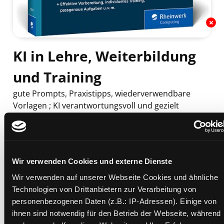
KI in Lehre, Weiterbildung
und Training
gute Prompts, Praxistipps, wiederverwendbare
Vorlagen ; KI verantwortungsvoll und gezielt
einsetzen ; effektive Vorbereitung, individuelles
Training, passgenaue Aufgaben u. v. m. ; für alle
Fachbereiche
Mediengruppe:
Sachbuch
Wir verwenden Cookies und externe Dienste
Verfasser:
Suche nach diesem Verfasser
Freinhofer, Dominik (Verfasser)
Wir verwenden auf unserer Webseite Cookies und ähnliche
Beschreibung ein-/ausblenden
Technologien von Drittanbietern zur Verarbeitung von
personenbezogenen Daten (z.B.: IP-Adressen). Einige von
Mehr Informationen ein-/ausblenden
ihnen sind notwendig für den Betrieb der Webseite, während