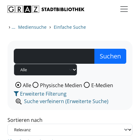
Zum Inhalt springen
Zu den Suchfiltern springen
Zur Trefferliste springen
›
...
›
Mediensuche
Einfache Suche
Wählen Sie die Medienart nach der Sie suchen wollen
Alle
Physische Medien
E-Medien
Erweiterte Filterung
Suche verfeinern (Erweiterte Suche)
Sortieren nach