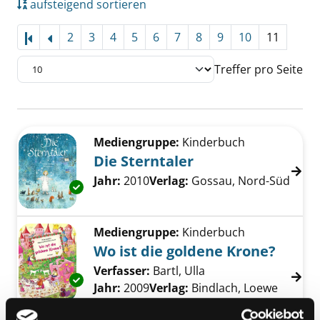
aufsteigend sortieren
2
3
4
5
6
7
8
9
10
11
Treffer pro Seite
Suchergebnis
Zu den Suchfiltern springen
Mediengruppe:
Kinderbuch
Die Sterntaler
Suche nach diesem Verfasser
Jahr:
2010
Verlag:
Gossau, Nord-Süd
Exemplar-Details von Die Sterntaler anzeigen
Mediengruppe:
Kinderbuch
Wo ist die goldene Krone?
Verfasser:
Bartl, Ulla
Suche nach diesem V
Exemplar-Details von Wo ist die goldene Kro
Jahr:
2009
Verlag:
Bindlach, Loewe
Reihe:
Mein großes Wimmel-