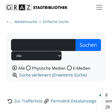
Zum Inhalt springen
Zur Detailanzeige springen
›
...
›
Mediensuche
Einfache Suche
Wählen Sie die Medienart nach der Sie suchen wollen
Alle
Physische Medien
E-Medien
Suche verfeinern (Erweiterte Suche)
8
Vorhe
Zur Trefferliste
Permalink Detailanzeige
vo
28