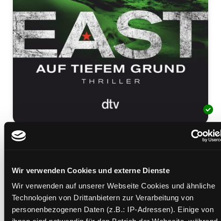
EAST. Auf tiefem Grund
Thriller
Mediengruppe:
Belletristik
Wir verwenden Cookies und externe Dienste
Verfasser:
Suche nach diesem Verfasser
Jensen, Jens Henrik
Wir verwenden auf unserer Webseite Cookies und ähnliche
Technologien von Drittanbietern zur Verarbeitung von
Beschreibung ein-/ausblenden
personenbezogenen Daten (z.B.: IP-Adressen). Einige von