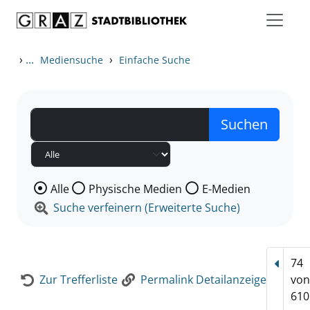
Zum Inhalt springen
Zur Detailanzeige springen
›
...
›
Mediensuche
Einfache Suche
Wählen Sie die Medienart nach der Sie suchen wollen
Alle
Physische Medien
E-Medien
Suche verfeinern (Erweiterte Suche)
74
Vorhe
Zur Trefferliste
Permalink Detailanzeige
vo
610