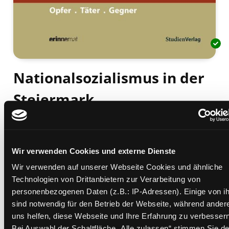
Nationalsozialismus in der
Steiermark
Opfer, Täter, Gegner
Mediengruppe:
Sachbuch
Verfasser:
Suche nach diesem Verfasser
Halbrainer, Heimo
;
Lamprecht, Gerald
Wir verwenden Cookies und externe Dienste
Beschreibung ein-/ausblenden
Wir verwenden auf unserer Webseite Cookies und ähnliche
Technologien von Drittanbietern zur Verarbeitung von
Mehr Informationen ein-/ausblenden
personenbezogenen Daten (z.B.: IP-Adressen). Einige von i
sind notwendig für den Betrieb der Webseite, während ander
uns helfen, diese Webseite und Ihre Erfahrung zu verbessern
Bei Auswahl der Schaltfläche „Alle zulassen“ stimmen Sie de