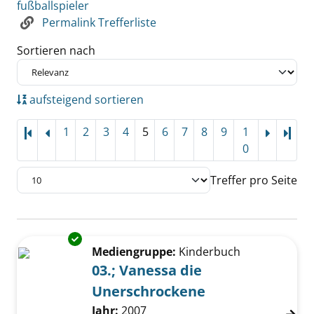
fußballspieler
Permalink Trefferliste
Sortieren nach
aufsteigend sortieren
1
2
3
4
5
6
7
8
9
1
Letz
0
Treffer pro Seite
Suchergebnis
Exemplar-Details von 03.; Vanessa die Uner
Zu den Suchfiltern springen
Mediengruppe:
Kinderbuch
03.; Vanessa die
Unerschrockene
Suche nach diesem Verfasser
Jahr:
2007