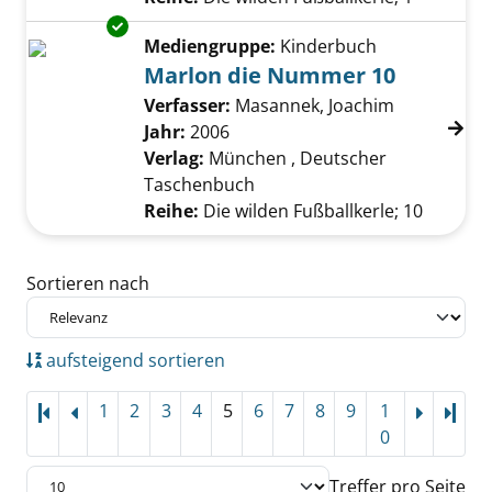
Exemplar-Details von Marlon die Nummer 10
Mediengruppe:
Kinderbuch
Marlon die Nummer 10
Verfasser:
Masannek, Joachim
Suche nach
Jahr:
2006
Verlag:
München , Deutscher
Taschenbuch
Reihe:
Die wilden Fußballkerle; 10
Zu den Suchfiltern springen
Sortieren nach
aufsteigend sortieren
1
2
3
4
5
6
7
8
9
1
Letz
0
Treffer pro Seite