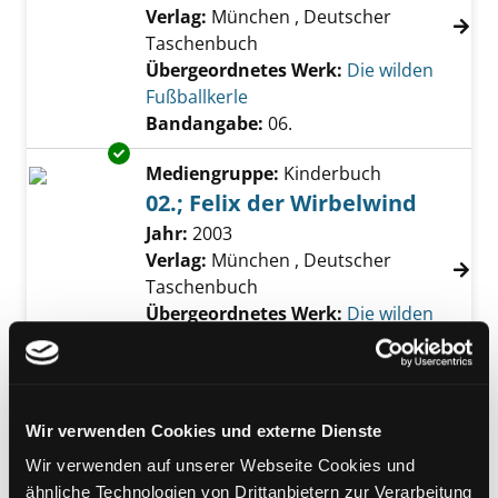
Verlag:
München , Deutscher
Taschenbuch
Übergeordnetes Werk:
Die wilden
Fußballkerle
Bandangabe:
06.
Exemplar-Details von 02.; Felix der Wirbelwi
Mediengruppe:
Kinderbuch
02.; Felix der Wirbelwind
Suche nach diesem Verfasser
Jahr:
2003
Verlag:
München , Deutscher
Taschenbuch
Übergeordnetes Werk:
Die wilden
Fußballkerle
Bandangabe:
02.
Exemplar-Details von 12.; Rocce, der Zaubere
Mediengruppe:
Kinderbuch
Wir verwenden Cookies und externe Dienste
12.; Rocce, der Zauberer
Wir verwenden auf unserer Webseite Cookies und
Suche nach diesem Verfasser
Jahr:
2005
ähnliche Technologien von Drittanbietern zur Verarbeitung