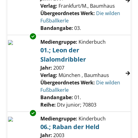
Verlag:
Frankfurt/M., Baumhaus
Übergeordnetes Werk:
Die wilden
Fußballkerle
Bandangabe:
03.
Exemplar-Details von 01.; Leon der Slalomdri
Mediengruppe:
Kinderbuch
01.; Leon der
Slalomdribbler
Suche nach diesem Verfasser
Jahr:
2007
Verlag:
München , Baumhaus
Übergeordnetes Werk:
Die wilden
Fußballkerle
Bandangabe:
01.
Reihe:
Dtv junior; 70803
Exemplar-Details von 06.; Raban der Held an
Mediengruppe:
Kinderbuch
06.; Raban der Held
Suche nach diesem Verfasser
Jahr:
2003