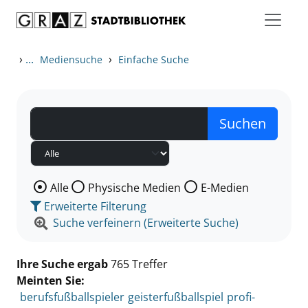
Zum Inhalt springen
Zu den Suchfiltern springen
Zur Trefferliste springen
›
...
›
Mediensuche
Einfache Suche
Wählen Sie die Medienart nach der Sie suchen wollen
Alle
Physische Medien
E-Medien
Erweiterte Filterung
Suche verfeinern (Erweiterte Suche)
Ihre Suche ergab
765 Treffer
Meinten Sie:
berufsfußballspieler
geisterfußballspiel
profi-