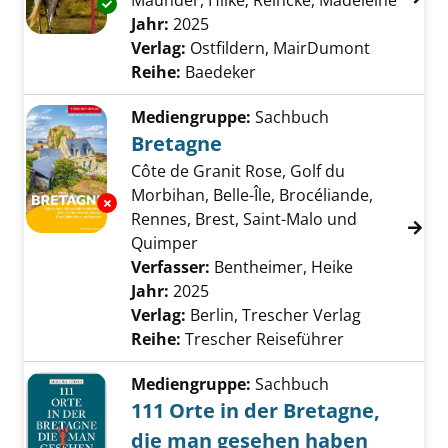
Maunder, Hilke
;
Reincke, Madeleine
Suche 
Exemplar-Details von Bretagne anzeigen
Jahr:
2025
Verlag:
Ostfildern, MairDumont
Reihe:
Baedeker
Mediengruppe:
Sachbuch
Bretagne
Côte de Granit Rose, Golf du
Morbihan, Belle-Île, Brocéliande,
Exemplar-Details von Bretagne anzeigen
Rennes, Brest, Saint-Malo und
Quimper
Verfasser:
Bentheimer, Heike
Suche nach 
Jahr:
2025
Verlag:
Berlin, Trescher Verlag
Reihe:
Trescher Reiseführer
Mediengruppe:
Sachbuch
111 Orte in der Bretagne,
die man gesehen haben