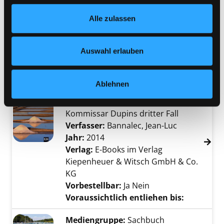
Wohlfühladressen]
Footer unter „Cookies“ die gesetzte Zustimmung
Verfasser:
Heller-Jung, Silke
;
Alle zulassen
jederzeit widerrufen und Ihre Einstellungen verändern.
Zaglitsch, Hans
Suche nach diesem Verfas
Nähere Informationen finden Sie in unserer
Jahr:
2018
Datenschutzerklärung
und in unserem
Impressum
.
Verlag:
München, Bruckmann
Auswahl erlauben
Reihe:
Zeit für das Beste
Ablehnen
Mediengruppe:
eBook
Bretonisches Gold
Kommissar Dupins dritter Fall
Verfasser:
Bannalec, Jean-Luc
Suche nach 
Jahr:
2014
Verlag:
E-Books im Verlag
Kiepenheuer & Witsch GmbH & Co.
KG
Vorbestellbar:
Ja
Nein
Voraussichtlich entliehen bis:
Mediengruppe:
Sachbuch