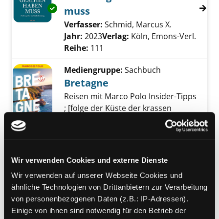
Exemplar-Details von 111 Orte in der Breta
muss
Verfasser:
Schmid, Marcus X.
Suche nach 
Jahr:
2023
Verlag:
Köln, Emons-Verl.
Reihe:
111
Mediengruppe:
Sachbuch
Bretagne
Reisen mit Marco Polo Insider-Tipps
; [folge der Küste der krassen
Exemplar-Details von Bretagne anzeigen
Kontraste ; warum Leuchttürme
hier "Hölle" heißen ; wo du die
frischesten Austern findest]
Suche nach diesem Verfasser
Jahr:
2023
Wir verwenden Cookies und externe Dienste
Verlag:
Ostfildern, MairDumont
Wir verwenden auf unserer Webseite Cookies und
Reihe:
Marco Polo
ähnliche Technologien von Drittanbietern zur Verarbeitung
von personenbezogenen Daten (z.B.: IP-Adressen).
Mediengruppe:
Sachbuch
Einige von ihnen sind notwendig für den Betrieb der
Bretagne