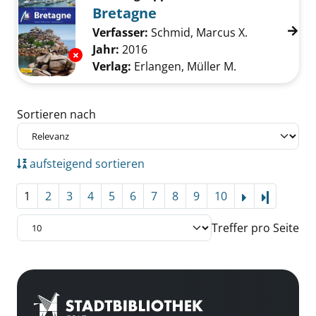
Bretagne
Verfasser:
Schmid, Marcus X.
Suche nach 
Jahr:
2016
Exemplar-Details von Bretagne anzeigen
Verlag:
Erlangen, Müller M.
Zu den Suchfiltern springen
Sortieren nach
aufsteigend sortieren
1
2
3
4
5
6
7
8
9
10
Letzte Se
Treffer pro Seite