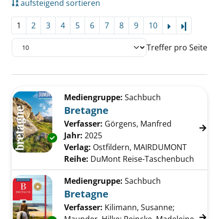
aufsteigend sortieren
1
2
3
4
5
6
7
8
9
10
Letzte Se
Treffer pro Seite
Suchergebnis
Zu den Suchfiltern springen
Mediengruppe:
Sachbuch
Bretagne
Verfasser:
Görgens, Manfred
Suche nach 
Jahr:
2025
Exemplar-Details von Bretagne anzeigen
Verlag:
Ostfildern, MAIRDUMONT
Reihe:
DuMont Reise-Taschenbuch
Mediengruppe:
Sachbuch
Bretagne
Verfasser:
Kilimann, Susanne
;