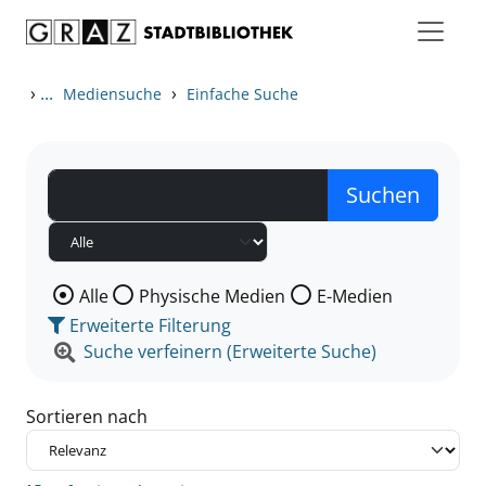
Zum Inhalt springen
Zu den Suchfiltern springen
Zur Trefferliste springen
›
...
›
Mediensuche
Einfache Suche
Wählen Sie die Medienart nach der Sie suchen wollen
Alle
Physische Medien
E-Medien
Erweiterte Filterung
Suche verfeinern (Erweiterte Suche)
Sortieren nach