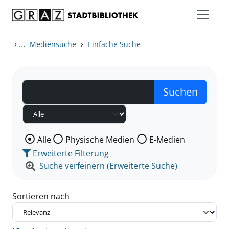
Zum Inhalt springen
Zu den Suchfiltern springen
Zur Trefferliste springen
›
...
›
Mediensuche
Einfache Suche
Wählen Sie die Medienart nach der Sie suchen wollen
Alle
Physische Medien
E-Medien
Erweiterte Filterung
Suche verfeinern (Erweiterte Suche)
Sortieren nach