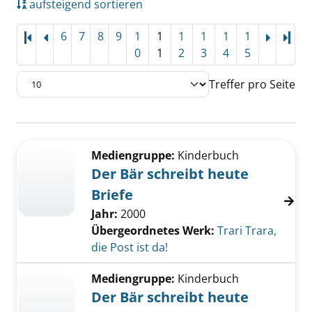
aufsteigend sortieren
6
7
8
9
1
1
1
1
1
1
Letz
0
1
2
3
4
5
Treffer pro Seite
Suchergebnis
Zu den Suchfiltern springen
Mediengruppe:
Kinderbuch
Der Bär schreibt heute
Briefe
Jahr:
2000
Übergeordnetes Werk:
Trari Trara,
die Post ist da!
Mediengruppe:
Kinderbuch
Der Bär schreibt heute