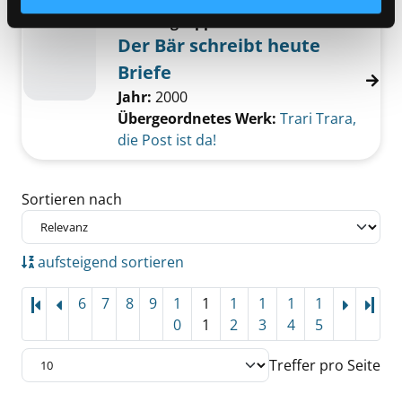
Mediengruppe:
Kinderbuch
Der Bär schreibt heute
Briefe
Jahr:
2000
Übergeordnetes Werk:
Trari Trara,
die Post ist da!
Zu den Suchfiltern springen
Sortieren nach
aufsteigend sortieren
6
7
8
9
1
1
1
1
1
1
Letz
0
1
2
3
4
5
Treffer pro Seite