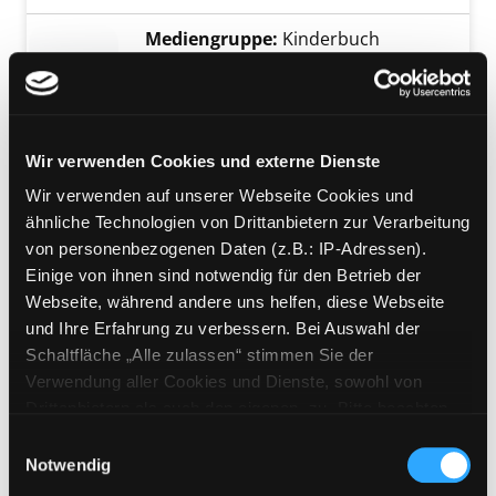
Mediengruppe:
Kinderbuch
Der Bär schreibt heute
Briefe
Jahr:
2000
Übergeordnetes Werk:
Trari Trara,
Wir verwenden Cookies und externe Dienste
die Post ist da!
Wir verwenden auf unserer Webseite Cookies und
ähnliche Technologien von Drittanbietern zur Verarbeitung
Mediengruppe:
Kinderbuch
von personenbezogenen Daten (z.B.: IP-Adressen).
Der Bär schreibt heute
Einige von ihnen sind notwendig für den Betrieb der
Briefe
Webseite, während andere uns helfen, diese Webseite
Jahr:
2000
und Ihre Erfahrung zu verbessern. Bei Auswahl der
Übergeordnetes Werk:
Trari Trara,
Schaltfläche „Alle zulassen“ stimmen Sie der
die Post ist da!
Verwendung aller Cookies und Dienste, sowohl von
Drittanbietern als auch den eigenen, zu. Bitte beachten
Mediengruppe:
Kinderbuch
Sie, dass bei Verwendung von Diensten und Setzen von
Einwilligungsauswahl
Der Bär schreibt heute
Cookies von Drittanbietern, eine Verarbeitung in
Notwendig
Briefe
unsicheren Drittländern (Länder außerhalb des EWR