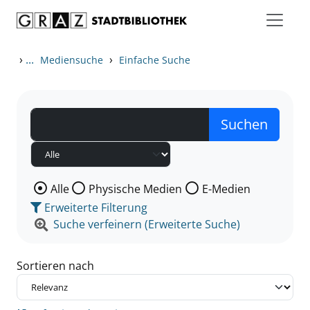
Zum Inhalt springen
Zu den Suchfiltern springen
Zur Trefferliste springen
›
...
›
Mediensuche
Einfache Suche
Wählen Sie die Medienart nach der Sie suchen wollen
Alle
Physische Medien
E-Medien
Erweiterte Filterung
Suche verfeinern (Erweiterte Suche)
Sortieren nach