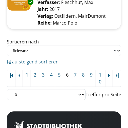
Exemplar-Details von Elba anzeigen
Verfasser:
Fleschhut, Max
Suche nach die
Jahr:
2017
Verlag:
Ostfildern, MairDumont
Reihe:
Marco Polo
Zu den Suchfiltern springen
Sortieren nach
aufsteigend sortieren
1
2
3
4
5
6
7
8
9
1
Letz
0
Treffer pro Seite