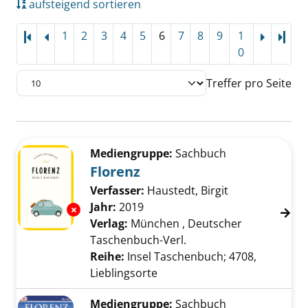
aufsteigend sortieren
1
2
3
4
5
6
7
8
9
1
Letz
0
Treffer pro Seite
Suchergebnis
Zu den Suchfiltern springen
Mediengruppe:
Sachbuch
Florenz
Verfasser:
Haustedt, Birgit
Suche nach die
Jahr:
2019
Exemplar-Details von Florenz anzeigen
Verlag:
München , Deutscher
Taschenbuch-Verl.
Reihe:
Insel Taschenbuch; 4708,
Lieblingsorte
Mediengruppe:
Sachbuch