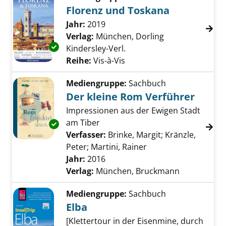
Florenz und Toskana
Suche nach diesem Verfasser
Jahr:
2019
Verlag:
München, Dorling
Exemplar-Details von Florenz und Toskana a
Kindersley-Verl.
Reihe:
Vis-à-Vis
Mediengruppe:
Sachbuch
Der kleine Rom Verführer
Impressionen aus der Ewigen Stadt
am Tiber
Exemplar-Details von Der kleine Rom Verfüh
Verfasser:
Brinke, Margit
;
Kränzle,
Peter
;
Martini, Rainer
Suche nach diesem V
Jahr:
2016
Verlag:
München, Bruckmann
Mediengruppe:
Sachbuch
Elba
[Klettertour in der Eisenmine, durch