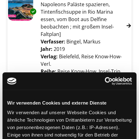
Napoleons Paläste spazieren,
Exemplar-Details von Elba anzeigen
Tintenfischsuppe in Rio Marina
essen, vom Boot aus Delfine
beobachten ; mit großem Insel-
Faltplan]
Verfasser:
Bingel, Markus
Suche nach dies
Jahr:
2019
Verlag:
Bielefeld, Reise Know-How-
Verl.
Reihe:
Reise Know-How, Insel-Trip
Mediengruppe:
Sachbuch
Rom
[die besten Tipps und Adressen der
Wir verwenden Cookies und externe Dienste
Locals]
Exemplar-Details von Rom anzeigen
Wir verwenden auf unserer Webseite Cookies und
Suche nach diesem Verfasser
Jahr:
2018
ähnliche Technologien von Drittanbietern zur Verarbeitung
Verlag:
München, Bruckmann-Verl.
von personenbezogenen Daten (z.B.: IP-Adressen).
Reihe:
500 hidden secrets
Einige von ihnen sind notwendig für den Betrieb der