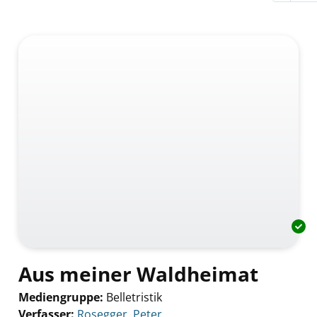
Aus meiner Waldheimat
Mediengruppe:
Belletristik
Verfasser:
Suche nach diesem Verfasser
Rosegger, Peter