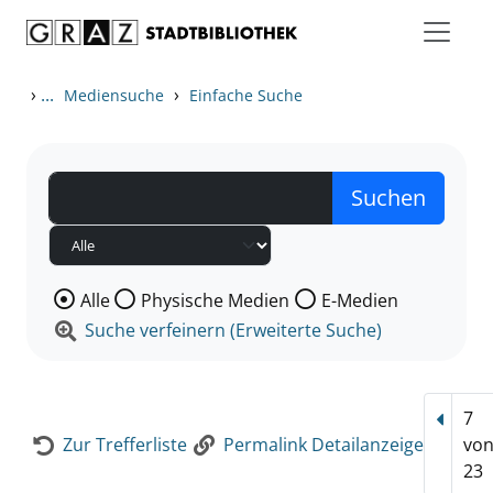
Zum Inhalt springen
Zur Detailanzeige springen
›
...
›
Mediensuche
Einfache Suche
Wählen Sie die Medienart nach der Sie suchen wollen
Alle
Physische Medien
E-Medien
Suche verfeinern (Erweiterte Suche)
7
Vorhe
Zur Trefferliste
Permalink Detailanzeige
vo
23