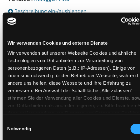
Beschreibung ein-/ausblenden
Mehr Informationen ein-/ausblenden
Wir verwenden Cookies und externe Dienste
Exemplare
Wir verwenden auf unserer Webseite Cookies und ähnliche
Technologien von Drittanbietern zur Verarbeitung von
Zweigstelle:
Süd - Lauzilgasse
personenbezogenen Daten (z.B.: IP-Adressen). Einige von
ihnen sind notwendig für den Betrieb der Webseite, während
Signatur:
DR ROS
andere uns helfen, diese Webseite und Ihre Erfahrung zu
Standort 2:
Depot
verbessern. Bei Auswahl der Schaltfläche „Alle zulassen“
Status:
Verfügbar
stimmen Sie der Verwendung aller Cookies und Dienste, sow
Vorbestellungen:
0
von Drittanbietern als auch den eigenen, zu. Bitte beachten S
dass bei Verwendung von Diensten und Setzen von Cookies
Mediengruppe:
Belletristik
von Drittanbietern, eine Verarbeitung in unsicheren Drittlände
Frist:
Einwilligungsauswahl
(Länder außerhalb des EWR ohne adäquates
Notwendig
Barcode:
2007SB00674
Datenschutzniveau) stattfinden kann. In diesem Zusammen