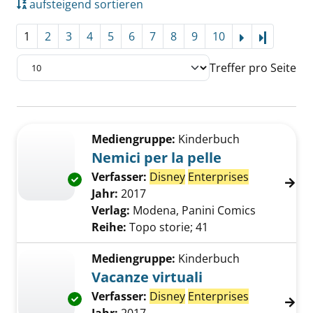
aufsteigend sortieren
1
2
3
4
5
6
7
8
9
10
Letzte Se
Treffer pro Seite
Suchergebnis
Zu den Suchfiltern springen
Mediengruppe:
Kinderbuch
Nemici per la pelle
Verfasser:
Disney
Enterprises
Suche nach 
Exemplar-Details von Nemici per la pelle anz
Jahr:
2017
Verlag:
Modena, Panini Comics
Reihe:
Topo storie; 41
Mediengruppe:
Kinderbuch
Vacanze virtuali
Verfasser:
Disney
Enterprises
Suche nach 
Exemplar-Details von Vacanze virtuali anzeig