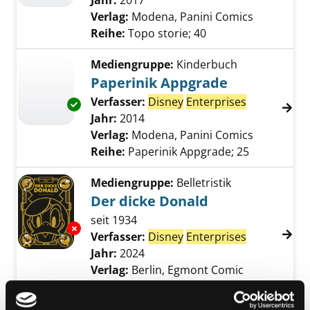
Jahr:
2017
Verlag:
Modena, Panini Comics
Reihe:
Topo storie; 40
Mediengruppe:
Kinderbuch
Paperinik Appgrade
Verfasser:
Disney
Enterprises
Suche nach 
Exemplar-Details von Paperinik Appgrade an
Jahr:
2014
Verlag:
Modena, Panini Comics
Reihe:
Paperinik Appgrade; 25
Mediengruppe:
Belletristik
Der dicke Donald
seit 1934
Exemplar-Details von Der dicke Donald anze
Verfasser:
Disney
Enterprises
Suche nach 
Jahr:
2024
Verlag:
Berlin, Egmont Comic
Collection