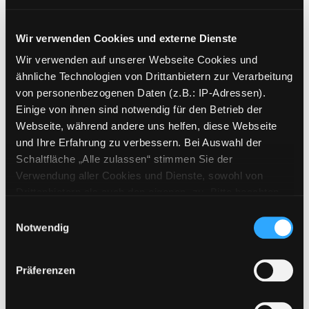
Mediengruppe:
Kinderbuch
Lustige Geschichten
Wir verwenden Cookies und externe Dienste
Suche nach diesem Verfasser
Jahr:
2025
Exemplar-Details von Lustige Geschichten an
Verlag:
Ravensburg, Ravensburger
Wir verwenden auf unserer Webseite Cookies und
Reihe:
Leselernstars, Disney, ab der
ähnliche Technologien von Drittanbietern zur Verarbeitung
1. Klasse
von personenbezogenen Daten (z.B.: IP-Adressen).
Einige von ihnen sind notwendig für den Betrieb der
Mediengruppe:
Kinderbuch
Webseite, während andere uns helfen, diese Webseite
Magische Geschichten
und Ihre Erfahrung zu verbessern. Bei Auswahl der
Schaltfläche „Alle zulassen“ stimmen Sie der
Suche nach diesem Verfasser
Jahr:
2025
Exemplar-Details von Magische Geschichten 
Verwendung aller Cookies und Dienste, sowohl von
Verlag:
Ravensburg, Ravensburger
Drittanbietern als auch den eigenen, zu. Bitte beachten
Reihe:
Leselernstars, Disney, ab der
Sie, dass bei Verwendung von Diensten und Setzen von
1. Klasse
Einwilligungsauswahl
Cookies von Drittanbietern, eine Verarbeitung in
Notwendig
Mediengruppe:
Kinderbuch
unsicheren Drittländern (Länder außerhalb des EWR
Gutenacht-Geschichten
ohne adäquates Datenschutzniveau) stattfinden kann. In
Präferenzen
diesem Zusammenhang können aktuell Risiken für
Verfasser:
Disney
Enterprises
Suche nach 
Betroffene nicht vollständig ausgeschlossen werden.
Exemplar-Details von Gutenacht-Geschichte
Jahr:
2020
Verlag:
Hamburg, Nelson
Eine Verarbeitung durch solche Cookies oder Dienste