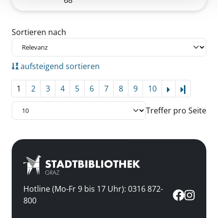
68
Zu den Suchfiltern springen
Sortieren nach
aufsteigend sortieren
1
2
3
4
5
6
7
8
9
10
Letzte Se
Treffer pro Seite
Hotline (Mo-Fr 9 bis 17 Uhr): 0316 872-
800