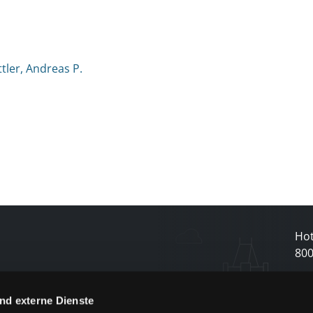
tler, Andreas P.
Hot
80
N
nd externe Dienste