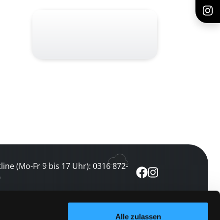
line (Mo-Fr 9 bis 17 Uhr): 0316 872-
0
ewsletter abonnieren
Alle zulassen