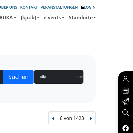
ÜBER UNS
KONTAKT
VERANSTALTUNGEN
LOGIN
BUKA
[kju:b]
e:vents
Standorte
8 von 1423
Vorheriger Treffer
Nächster Treffer