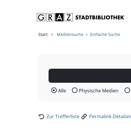
Zum Inhalt springen
Zur Detailanzeige springen
›
›
Start
Mediensuche
Einfache Suche
Wählen Sie die Medienart nach der Si
Alle
Physische Medien
Zur Trefferliste
Permalink Detailan