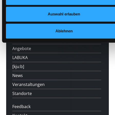
Auswahl erlauben
Hotline (Mo-Fr 9 bis 17 Uhr): 0316 872-
800
Ablehnen
Mitgliedschaft
Angebote
LABUKA
[kju:b]
News
Veranstaltungen
Standorte
Feedback