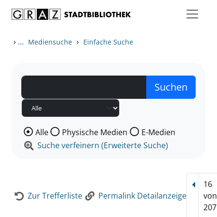
Zum Inhalt springen
Zur Detailanzeige springen
›
...
›
Mediensuche
Einfache Suche
Wählen Sie die Medienart nach der Sie suchen wollen
Alle
Physische Medien
E-Medien
Suche verfeinern (Erweiterte Suche)
16
Vorhe
Zur Trefferliste
Permalink Detailanzeige
vo
207