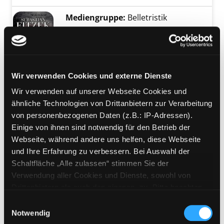
Mediengruppe:
Belletristik
Der Augenjäger
Psychothriller
Verfasser:
Fitzek,
Sebastian
Suche nach di
Exemplar-Details von Der Augenjäger anzeig
Jahr:
2011
Verlag:
München, Knaur
Wir verwenden Cookies und externe Dienste
Mediengruppe:
Belletristik
Wir verwenden auf unserer Webseite Cookies und
Der Frauenfänger
ähnliche Technologien von Drittanbietern zur Verarbeitung
von personenbezogenen Daten (z.B.: IP-Adressen).
Verfasser:
Fitzek,
Sebastian
Einige von ihnen sind notwendig für den Betrieb der
Jahr:
2010
Webseite, während andere uns helfen, diese Webseite
Übergeordnetes Werk:
Weißer
und Ihre Erfahrung zu verbessern. Bei Auswahl der
Schnee, rotes Blut
Schaltfläche „Alle zulassen“ stimmen Sie der
Mediengruppe:
Belletristik
Verwendung aller Cookies und Dienste, sowohl von
Der Augensammler
Drittanbietern als auch den eigenen, zu. Bitte beachten
Sie, dass bei Verwendung von Diensten und Setzen von
Psychothriller
Einwilligungsauswahl
Cookies von Drittanbietern, eine Verarbeitung in
Notwendig
Verfasser:
Fitzek,
Sebastian
Suche nach di
Exemplar-Details von Der Augensammler anz
unsicheren Drittländern (Länder außerhalb des EWR