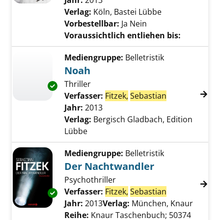
Jahr:
2013
Verlag:
Köln, Bastei Lübbe
Vorbestellbar:
Ja
Nein
Voraussichtlich entliehen bis:
Mediengruppe:
Belletristik
Noah
Thriller
Exemplar-Details von Noah anzeigen
Verfasser:
Fitzek,
Sebastian
Suche nach di
Jahr:
2013
Verlag:
Bergisch Gladbach, Edition
Lübbe
Mediengruppe:
Belletristik
Der Nachtwandler
Psychothriller
Verfasser:
Fitzek,
Sebastian
Suche nach di
Exemplar-Details von Der Nachtwandler anze
Jahr:
2013
Verlag:
München, Knaur
Reihe:
Knaur Taschenbuch; 50374