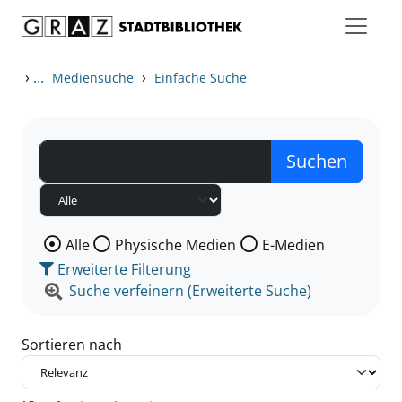
Zum Inhalt springen
Zu den Suchfiltern springen
Zur Trefferliste springen
›
...
›
Mediensuche
Einfache Suche
Wählen Sie die Medienart nach der Sie suchen wollen
Alle
Physische Medien
E-Medien
Erweiterte Filterung
Suche verfeinern (Erweiterte Suche)
Sortieren nach