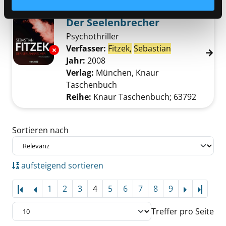
Mediengruppe:
Belletristik
Der Seelenbrecher
Psychothriller
Verfasser:
Fitzek,
Sebastian
Suche nach di
Exemplar-Details von Der Seelenbrecher anz
Jahr:
2008
Verlag:
München, Knaur
Taschenbuch
Reihe:
Knaur Taschenbuch; 63792
Zu den Suchfiltern springen
Sortieren nach
aufsteigend sortieren
1
2
3
4
5
6
7
8
9
Letzte
Treffer pro Seite