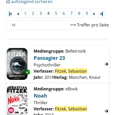
aufsteigend sortieren
1
2
3
4
5
6
7
8
9
Letzte
Treffer pro Seite
Suchergebnis
Zu den Suchfiltern springen
Mediengruppe:
Belletristik
Passagier 23
Psychothriller
Verfasser:
Fitzek,
Sebastian
Suche nach di
Exemplar-Details von Passagier 23 anzeigen
Jahr:
2014
Verlag:
München, Knaur
Mediengruppe:
eBook
Noah
Thriller
Verfasser:
Fitzek,
Sebastian
Suche nach di