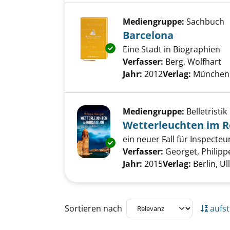
Mediengruppe:
Sachbuch
Barcelona
Exemplar-Details von Barcelon
Eine Stadt in Biographien
Verfasser:
Berg, Wolfhart
Su
Jahr:
2012
Verlag:
München,
Mediengruppe:
Belletristik
Wetterleuchten im R
ein neuer Fall für Inspecte
Exemplar-Details von Wetterle
Verfasser:
Georget, Philipp
Jahr:
2015
Verlag:
Berlin, Ul
Zu den Suchfiltern springen
Sortieren nach
aufst