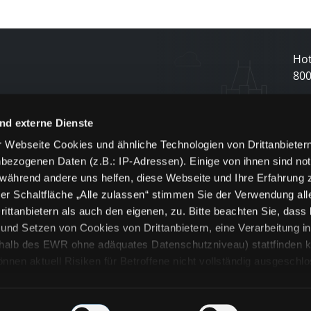
Hot
80
N
nd externe Dienste
 Webseite Cookies und ähnliche Technologien von Drittanbieter
und
bezogenen Daten (z.B.: IP-Adressen). Einige von ihnen sind not
j
 während andere uns helfen, diese Webseite und Ihre Erfahrung 
er Schaltfläche „Alle zulassen“ stimmen Sie der Verwendung all
ittanbietern als auch den eigenen, zu. Bitte beachten Sie, dass 
nd Setzen von Cookies von Drittanbietern, eine Verarbeitung i
rhalb des EWR ohne adäquates Datenschutzniveau) stattfinden k
n aktuell Risiken für Betroffene nicht vollständig ausgeschl
en
lche Cookies oder Dienste erfolgt nur, wenn Sie die jeweilige Ein
n“) oder auf die Schaltfläche „Alle zulassen“ klicken. Unter dem