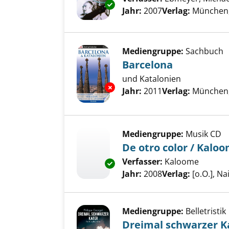
Exemplar-Details von Gebrauc
Jahr:
2007
Verlag:
München,
Mediengruppe:
Sachbuch
Barcelona
und Katalonien
Exemplar-Details von Barcelon
Suche nach diesem Verfass
Jahr:
2011
Verlag:
München,
Mediengruppe:
Musik CD
De otro color / Kalo
Verfasser:
Kaloome
Suche n
Exemplar-Details von De otro 
Jahr:
2008
Verlag:
[o.O.], Na
Mediengruppe:
Belletristik
Dreimal schwarzer K