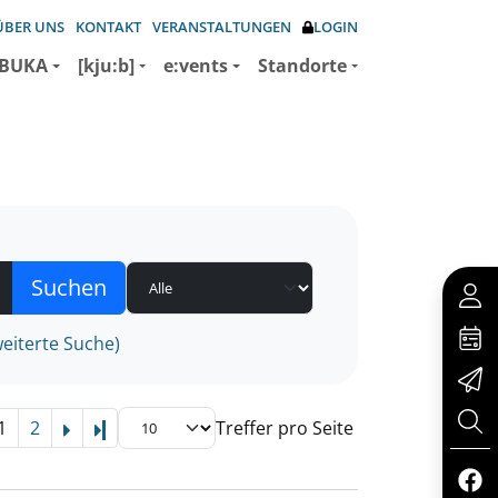
ÜBER UNS
KONTAKT
VERANSTALTUNGEN
LOGIN
BUKA
[kju:b]
e:vents
Standorte
eiterte Suche)
1
2
Treffer pro Seite
Letzte Seite