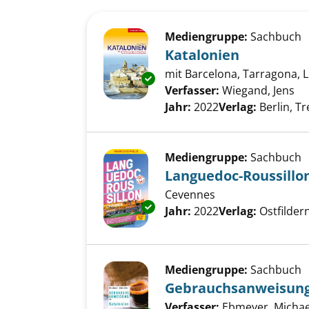
Suchergebnis
Zu den Suchfiltern springen
Mediengruppe:
Sachbuch
Katalonien
mit Barcelona, Tarragona, 
Exemplar-Details von Kataloni
Verfasser:
Wiegand, Jens
Su
Jahr:
2022
Verlag:
Berlin, Tr
Mediengruppe:
Sachbuch
Languedoc-Roussillo
Cevennes
Exemplar-Details von Languedo
Suche nach diesem Verfass
Jahr:
2022
Verlag:
Ostfilde
Mediengruppe:
Sachbuch
Gebrauchsanweisung 
Verfasser:
Ebmeyer, Michae