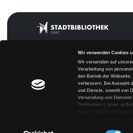
Wir verwenden Cookies u
Mitgliedschaft
Feedback
Wir verwenden auf unserer
Angebote
Kontakt
Verarbeitung von personen
LABUKA
Über uns
den Betrieb der Webseite,
verbessern. Bei Auswahl d
[kju:b]
Jobs
und Dienste, sowohl von Dr
News
Medienwunsch
Verwendung von Diensten u
Drittländern (Länder auße
Veranstaltungen
FAQs
diesem Zusammenhang könne
Standorte
Überweisungsdat
Eine Verarbeitung durch so
erteilen („Auswahl erlaube
Einwilligungsauswahl