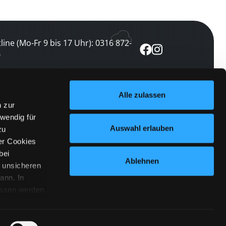
line (Mo-Fr 9 bis 17 Uhr): 0316 872-
0
ewsletter abonnieren
Alle zulassen
n zur
 keine Veranstaltung verpassen
wendig für
etzt abonnieren
Auswahl erlauben
zu
er Cookies
bei
Ablehnen
n unsicheren
ann. In
ossen werden.
Cookies
|
Impressum
|
Datenschutz
willigung
anmelden
 Punkt