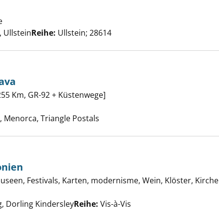
schwarzer Kater anzeigen
e
Suche nach diesem Verfasser
Ullstein
Reihe:
Ullstein; 28614
ava
255 Km, GR-92 + Küstenwege]
eg Costa Brava anzeigen
 nach diesem Verfasser
s, Menorca, Triangle Postals
a und Katalonien anzeigen
onien
useen, Festivals, Karten, modernisme, Wein, Klöster, Kirch
uche nach diesem Verfasser
, Dorling Kindersley
Reihe:
Vis-à-Vis