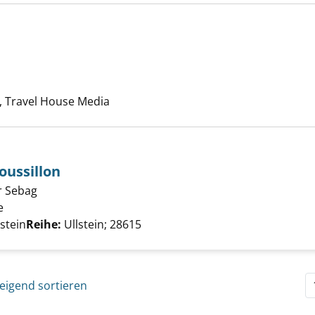
a anzeigen
che nach diesem Verfasser
 Travel House Media
oussillon
ur Sebag
uchten im Roussillon anzeigen
e
Suche nach diesem Verfasser
lstein
Reihe:
Ullstein; 28615
eigend sortieren