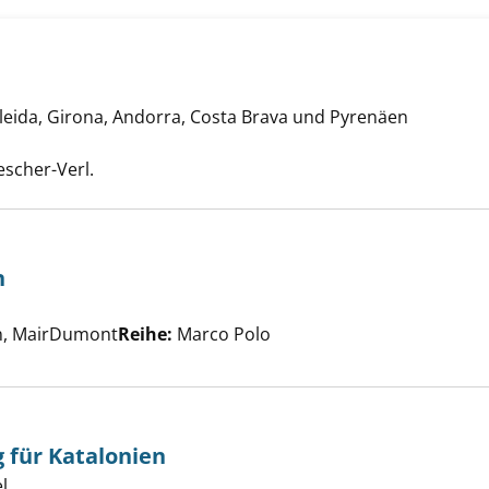
Lleida, Girona, Andorra, Costa Brava und Pyrenäen
en anzeigen
che nach diesem Verfasser
escher-Verl.
n
c-Roussillon anzeigen
er
rn, MairDumont
Reihe:
Marco Polo
für Katalonien
l
Suche nach diesem Verfasser