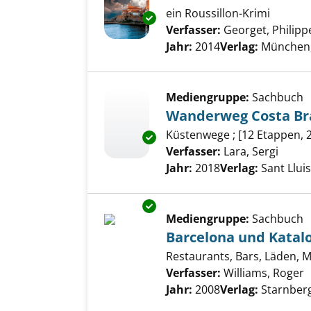
ein Roussillon-Krimi
Exemplar-Details von Dreimal 
Verfasser:
Georget, Philipp
Jahr:
2014
Verlag:
München, 
Mediengruppe:
Sachbuch
Wanderweg Costa Br
Küstenwege ; [12 Etappen, 
Exemplar-Details von Wanderw
Verfasser:
Lara, Sergi
Suche
Jahr:
2018
Verlag:
Sant Llui
Exemplar-Details von Barcelon
Mediengruppe:
Sachbuch
Barcelona und Katal
Restaurants, Bars, Läden, M
Verfasser:
Williams, Roger
S
Jahr:
2008
Verlag:
Starnberg