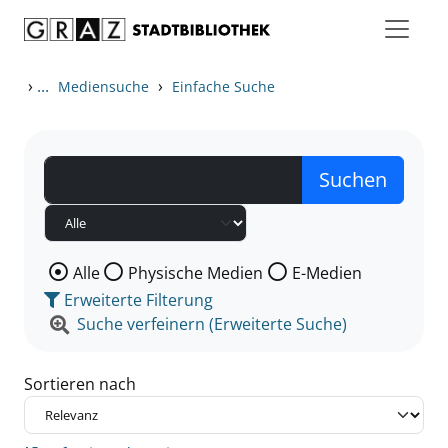
Zum Inhalt springen
Zu den Suchfiltern springen
Zur Trefferliste springen
›
...
›
Mediensuche
Einfache Suche
Wählen Sie die Medienart nach der Sie suchen wollen
Alle
Physische Medien
E-Medien
Erweiterte Filterung
Suche verfeinern (Erweiterte Suche)
Sortieren nach