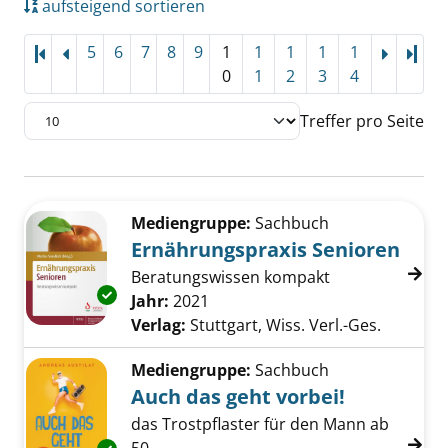
aufsteigend sortieren
5
6
7
8
9
1
1
1
1
1
Letz
0
1
2
3
4
Treffer pro Seite
Suchergebnis
Zu den Suchfiltern springen
Mediengruppe:
Sachbuch
Ernährungspraxis Senioren
Beratungswissen kompakt
Exemplar-Details von Ernährungspraxis Seni
Suche nach diesem Verfasser
Jahr:
2021
Verlag:
Stuttgart, Wiss. Verl.-Ges.
Mediengruppe:
Sachbuch
Auch das geht vorbei!
das Trostpflaster für den Mann ab