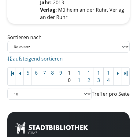
Jahr:
2013
Verlag:
Mülheim an der Ruhr, Verlag
an der Ruhr
Zu den Suchfiltern springen
Sortieren nach
aufsteigend sortieren
5
6
7
8
9
1
1
1
1
1
Letz
0
1
2
3
4
Treffer pro Seite