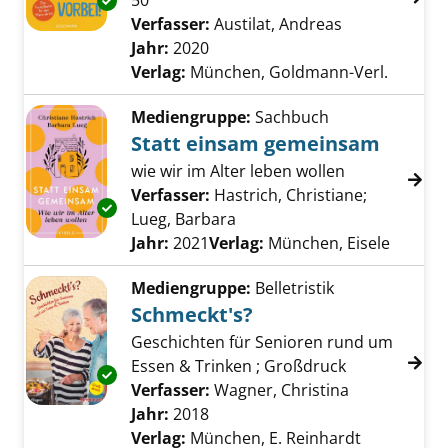
50
Exemplar-Details von Auch das geht vorbei! 
Verfasser:
Austilat, Andreas
Suche nach d
Jahr:
2020
Verlag:
München, Goldmann-Verl.
Mediengruppe:
Sachbuch
Statt einsam gemeinsam
wie wir im Alter leben wollen
Verfasser:
Hastrich, Christiane
;
Exemplar-Details von Statt einsam gemeins
Lueg, Barbara
Suche nach diesem Verfass
Jahr:
2021
Verlag:
München, Eisele
Mediengruppe:
Belletristik
Schmeckt's?
Geschichten für Senioren rund um
Essen & Trinken ; Großdruck
Exemplar-Details von Schmeckt's? anzeigen
Verfasser:
Wagner, Christina
Suche nach d
Jahr:
2018
Verlag:
München, E. Reinhardt