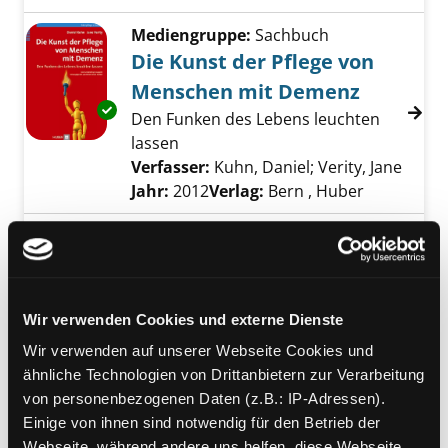
Mediengruppe:
Sachbuch
Die Kunst der Pflege von
Menschen mit Demenz
Exemplar-Details von Die Kunst der Pflege 
Den Funken des Lebens leuchten
lassen
Verfasser:
Kuhn, Daniel
;
Verity, Jane
Suche
Jahr:
2012
Verlag:
Bern , Huber
Mediengruppe:
Belletristik
Das Beste, das uns je
passiert ist
Roman
Wir verwenden Cookies und externe Dienste
Exemplar-Details von Das Beste, das uns je pa
Verfasser:
Haran, Maeve
Suche nach dies
Wir verwenden auf unserer Webseite Cookies und
Jahr:
2020
ähnliche Technologien von Drittanbietern zur Verarbeitung
Verlag:
München, Blanvalet-Verl.
von personenbezogenen Daten (z.B.: IP-Adressen).
Einige von ihnen sind notwendig für den Betrieb der
Mediengruppe:
Sachbuch
Webseite, während andere uns helfen, diese Webseite