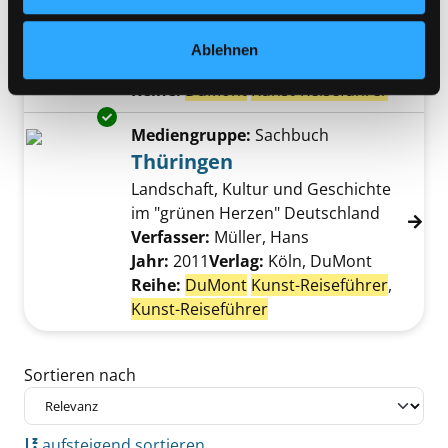
Verfasser:
Droste, Thorsten
Suche nach d
Jahr:
2012
Ablehnen
Verlag:
Köln, DuMont Reise
Reihe:
DuMont
Kunst-Reiseführer
Exemplar-Details von Thüringen anzeigen
Mediengruppe:
Sachbuch
Thüringen
Landschaft, Kultur und Geschichte
im "grünen Herzen" Deutschland
Verfasser:
Müller, Hans
Suche nach diese
Jahr:
2011
Verlag:
Köln, DuMont
Reihe:
DuMont
Kunst-Reiseführer
,
Kunst-Reiseführer
Zu den Suchfiltern springen
Sortieren nach
aufsteigend sortieren