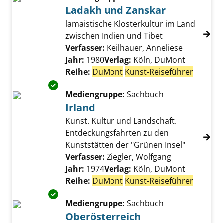
Ladakh und Zanskar
lamaistische Klosterkultur im Land
zwischen Indien und Tibet
Verfasser:
Keilhauer, Anneliese
Suche nac
Jahr:
1980
Verlag:
Köln, DuMont
Reihe:
DuMont
Kunst-Reiseführer
Exemplar-Details von Irland anzeigen
Mediengruppe:
Sachbuch
Irland
Kunst. Kultur und Landschaft.
Entdeckungsfahrten zu den
Kunststätten der "Grünen Insel"
Verfasser:
Ziegler, Wolfgang
Suche nach d
Jahr:
1974
Verlag:
Köln, DuMont
Reihe:
DuMont
Kunst-Reiseführer
Exemplar-Details von Oberösterreich anzeig
Mediengruppe:
Sachbuch
Oberösterreich