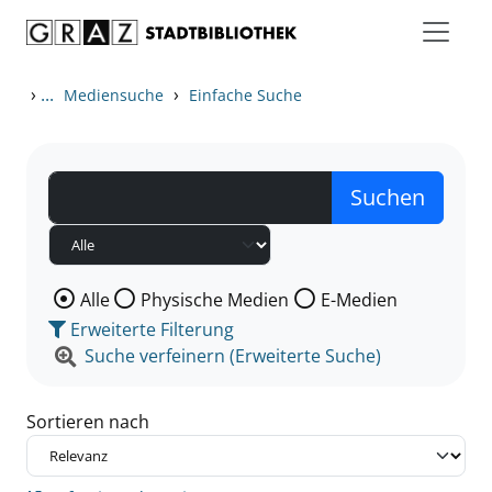
Zum Inhalt springen
Zu den Suchfiltern springen
Zur Trefferliste springen
›
...
›
Mediensuche
Einfache Suche
Wählen Sie die Medienart nach der Sie suchen wollen
Alle
Physische Medien
E-Medien
Erweiterte Filterung
Suche verfeinern (Erweiterte Suche)
Sortieren nach