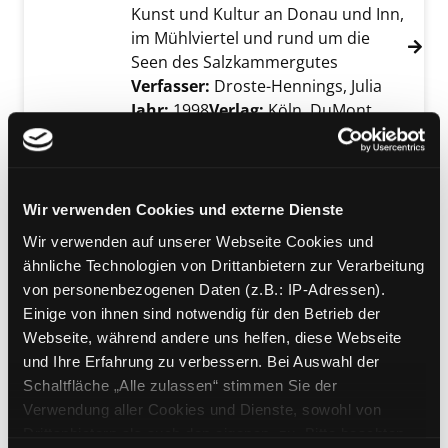
Kunst und Kultur an Donau und Inn,
im Mühlviertel und rund um die
Seen des Salzkammergutes
Verfasser:
Droste-Hennings, Julia
Suche na
Jahr:
1998
Verlag:
Köln, DuMont
Reihe:
DuMont
Kunst-Reiseführer
Exemplar-Details von Niederösterreich anzei
Mediengruppe:
Sachbuch
Niederösterreich
Wir verwenden Cookies und externe Dienste
Geschichte und Kunst des
Wir verwenden auf unserer Webseite Cookies und
österreichischen Kernlandes
ähnliche Technologien von Drittanbietern zur Verarbeitung
Verfasser:
Weiss, Walter M.
Suche nach di
von personenbezogenen Daten (z.B.: IP-Adressen).
Jahr:
1997
Verlag:
Köln, DuMont
Einige von ihnen sind notwendig für den Betrieb der
Reihe:
DuMont
Kunst-Reiseführer
Webseite, während andere uns helfen, diese Webseite
Exemplar-Details von Thüringen anzeigen
und Ihre Erfahrung zu verbessern. Bei Auswahl der
Mediengruppe:
Sachbuch
Schaltfläche „Alle zulassen“ stimmen Sie der
Thüringen
Verwendung aller Cookies und Dienste, sowohl von
Landschaft, Kultur und Geschichte
Drittanbietern als auch den eigenen, zu. Bitte beachten