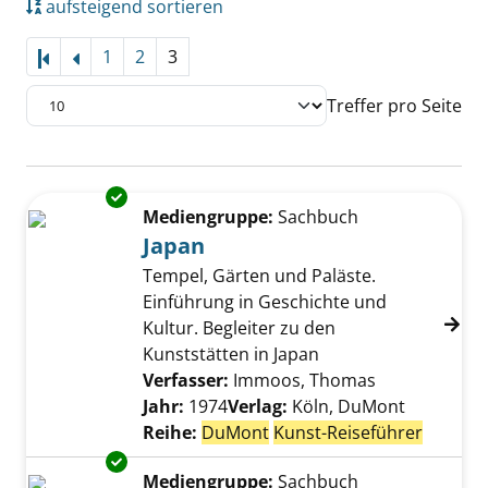
aufsteigend sortieren
1
2
3
Treffer pro Seite
Suchergebnis
Exemplar-Details von Japan anzeigen
Zu den Suchfiltern springen
Mediengruppe:
Sachbuch
Japan
Tempel, Gärten und Paläste.
Einführung in Geschichte und
Kultur. Begleiter zu den
Kunststätten in Japan
Verfasser:
Immoos, Thomas
Suche nach d
Jahr:
1974
Verlag:
Köln, DuMont
Reihe:
DuMont
Kunst-Reiseführer
Exemplar-Details von Ladakh und Zanskar an
Mediengruppe:
Sachbuch