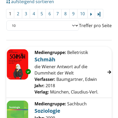
aufsteigend sortieren
1
2
3
4
5
6
7
8
9
10
Letzte Se
Treffer pro Seite
Suchergebnis
Zu den Suchfiltern springen
Mediengruppe:
Belletristik
Schmäh
die Wiener Antwort auf die
Exemplar-Details von Schmäh anzeigen
Dummheit der Welt
Verfasser:
Baumgartner, Edwin
Suche nac
Jahr:
2018
Verlag:
München, Claudius-Verl.
Mediengruppe:
Sachbuch
Soziologie