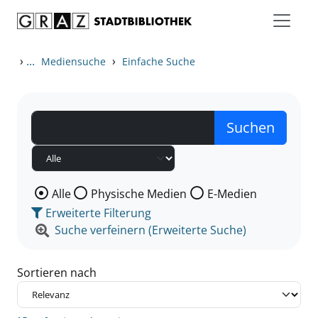
Zum Inhalt springen
Zu den Suchfiltern springen
Zur Trefferliste springen
›
...
›
Mediensuche
Einfache Suche
Wählen Sie die Medienart nach der Sie suchen wollen
Alle
Physische Medien
E-Medien
Erweiterte Filterung
Suche verfeinern (Erweiterte Suche)
Sortieren nach