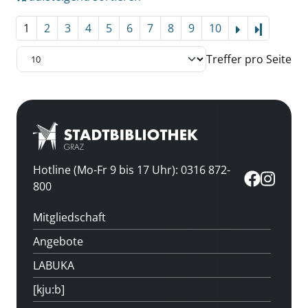
1
2
3
4
5
6
7
8
9
10
Letzte Se
Treffer pro Seite
Hotline (Mo-Fr 9 bis 17 Uhr): 0316 872-
800
Mitgliedschaft
Angebote
LABUKA
[kju:b]