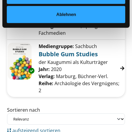
Exemplar-Details von Gelegenheitsfenster f
Lebenslauf, Biographien und
Konsumkorridore
Ablehnen
Suche nach diesem Verfasser
Jahr:
2022
Verlag:
Wiesbaden, Springer
Fachmedien
Mediengruppe:
Sachbuch
Bubble Gum Studies
der Kaugummi als Kulturträger
Suche nach diesem Verfasser
Jahr:
2020
Exemplar-Details von Bubble Gum Studies an
Verlag:
Marburg, Büchner-Verl.
Reihe:
Archäologie des Vergnügens;
2
Zu den Suchfiltern springen
Sortieren nach
aufsteigend sortieren