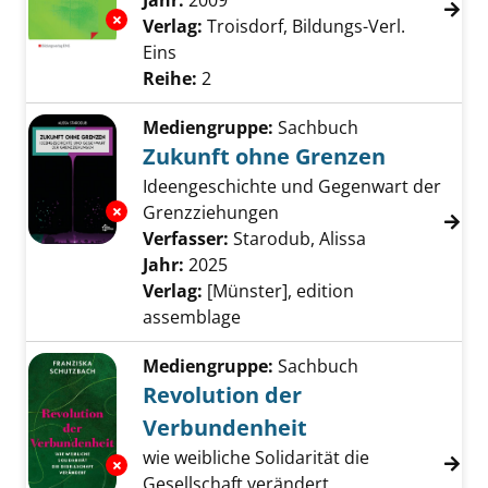
Suche nach diesem Verfasser
Jahr:
2009
Exemplar-Details von Soziologie anzeigen
Verlag:
Troisdorf, Bildungs-Verl.
Eins
Reihe:
2
Mediengruppe:
Sachbuch
Zukunft ohne Grenzen
Ideengeschichte und Gegenwart der
Exemplar-Details von Zukunft ohne Grenzen 
Grenzziehungen
Verfasser:
Starodub, Alissa
Suche nach di
Jahr:
2025
Verlag:
[Münster], edition
assemblage
Mediengruppe:
Sachbuch
Revolution der
Verbundenheit
wie weibliche Solidarität die
Exemplar-Details von Revolution der Verbun
Gesellschaft verändert