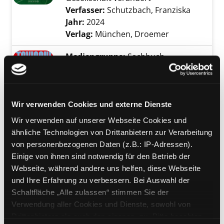
Verfasser:
Schutzbach, Franziska
Suche na
Jahr:
2024
Verlag:
München, Droemer
Mediengruppe:
Sachbuch
Toxische Weiblichkeit
Verfasser:
Fritz, Sophia
Suche nach diesem
Jahr:
2024
Exemplar-Details von Toxische Weiblichkeit 
Wir verwenden Cookies und externe Dienste
Verlag:
München, Hanser Berlin
Wir verwenden auf unserer Webseite Cookies und
ähnliche Technologien von Drittanbietern zur Verarbeitung
Mediengruppe:
Sachbuch
von personenbezogenen Daten (z.B.: IP-Adressen).
Plötzlich Gutsherrin
Einige von ihnen sind notwendig für den Betrieb der
vom Anpacken, Neuanfangen und
Webseite, während andere uns helfen, diese Webseite
dem guten Leben auf dem Land
Exemplar-Details von Plötzlich Gutsherrin an
und Ihre Erfahrung zu verbessern. Bei Auswahl der
Verfasser:
Neufeld-Picciani,
Schaltfläche „Alle zulassen“ stimmen Sie der
Elisabeth
Suche nach diesem Verfasser
Verwendung aller Cookies und Dienste, sowohl von
Jahr:
2023
Verlag:
München, Heyne
Drittanbietern als auch den eigenen, zu. Bitte beachten