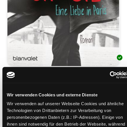
Er und Sie
eine Liebe in Paris ; Roman
Mediengruppe:
Belletristik
Wir verwenden Cookies und externe Dienste
Verfasser:
Suche nach diesem Verfasser
Levy, Marc
Wir verwenden auf unserer Webseite Cookies und ähnliche
Beschreibung ein-/ausblenden
Technologien von Drittanbietern zur Verarbeitung von
personenbezogenen Daten (z.B.: IP-Adressen). Einige von
Mehr Informationen ein-/ausblenden
ihnen sind notwendig für den Betrieb der Webseite, während