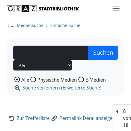
Zum Inhalt springen
Zur Detailanzeige springen
›
...
›
Mediensuche
Einfache Suche
Wählen Sie die Medienart nach der Sie suchen wollen
Alle
Physische Medien
E-Medien
Suche verfeinern (Erweiterte Suche)
8
Vorhe
Zur Trefferliste
Permalink Detailanzeige
vo
18