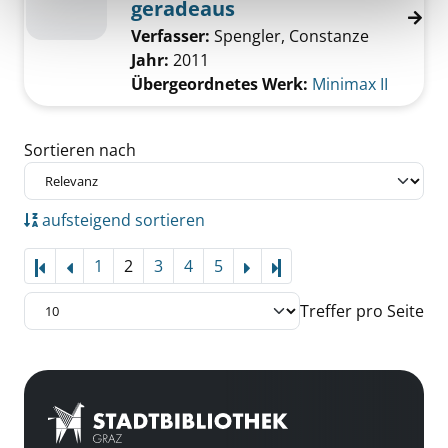
geradeaus
Verfasser:
Spengler, Constanze
Jahr:
2011
Übergeordnetes Werk:
Minimax II
Zu den Suchfiltern springen
Sortieren nach
aufsteigend sortieren
1
2
3
4
5
Letzte Seite
Treffer pro Seite