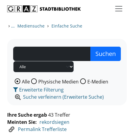
Zum Inhalt springen
Zu den Suchfiltern springen
Zur Trefferliste springen
›
...
›
Mediensuche
Einfache Suche
Wählen Sie die Medienart nach der Sie suchen wollen
Alle
Physische Medien
E-Medien
Erweiterte Filterung
Suche verfeinern (Erweiterte Suche)
Ihre Suche ergab
43 Treffer
Meinten Sie:
rekordsiegen
Permalink Trefferliste