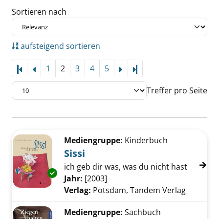
Sortieren nach
aufsteigend sortieren
1
2
3
4
5
Letzte Seite
Treffer pro Seite
Suchergebnis
Zu den Suchfiltern springen
Mediengruppe:
Kinderbuch
Sissi
ich geb dir was, was du nicht hast
Exemplar-Details von Sissi anzeigen
Suche nach diesem Verfasser
Jahr:
[2003]
Verlag:
Potsdam, Tandem Verlag
Mediengruppe:
Sachbuch