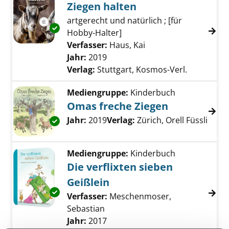
Ziegen halten
artgerecht und natürlich ; [für
Exemplar-Details von Ziegen halten anzeigen
Hobby-Halter]
Verfasser:
Haus, Kai
Suche nach diesem V
Jahr:
2019
Verlag:
Stuttgart, Kosmos-Verl.
Mediengruppe:
Kinderbuch
Omas freche Ziegen
Suche nach diesem Verfasser
Jahr:
2019
Verlag:
Zürich, Orell Füssli
Exemplar-Details von Omas freche Ziegen an
Mediengruppe:
Kinderbuch
Die verflixten sieben
Geißlein
Exemplar-Details von Die verflixten sieben Ge
Verfasser:
Meschenmoser,
Sebastian
Suche nach diesem Verfasser
Jahr:
2017