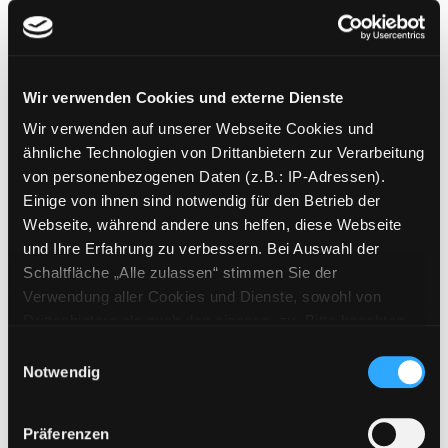
Verlag:
Stuttgart, Thienemann-Verl.
Mediengruppe:
Kinderbuch
Lob des Ungehorsams
Wir verwenden Cookies und externe Dienste
Suche nach diesem Verfasser
Jahr:
2013
Verlag:
Rostock, Hinstorff
Exemplar-Details von Lob des Ungehorsams 
Wir verwenden auf unserer Webseite Cookies und
ähnliche Technologien von Drittanbietern zur Verarbeitung
von personenbezogenen Daten (z.B.: IP-Adressen).
Mediengruppe:
Kinderbuch
Einige von ihnen sind notwendig für den Betrieb der
Die Ziege
Webseite, während andere uns helfen, diese Webseite
Verfasser:
Agence COLIBRI <Brax,
und Ihre Erfahrung zu verbessern. Bei Auswahl der
Haute-Garonne>
Schaltfläche „Alle zulassen“ stimmen Sie der
Jahr:
2006
Verwendung aller Cookies und Dienste, sowohl von
Übergeordnetes Werk:
Im Zoo ist
Drittanbietern als auch den eigenen, zu. Bitte beachten
was los!
Sie, dass bei Verwendung von Diensten und Setzen von
Einwilligungsauswahl
Cookies von Drittanbietern, eine Verarbeitung in
Notwendig
Mediengruppe:
Kinderbuch
unsicheren Drittländern (Länder außerhalb des EWR
Die Ziege
ohne adäquates Datenschutzniveau) stattfinden kann. In
Jahr:
2006
Präferenzen
diesem Zusammenhang können aktuell Risiken für