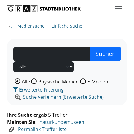
Zum Inhalt springen
Zu den Suchfiltern springen
Zur Trefferliste springen
›
...
›
Mediensuche
Einfache Suche
Wählen Sie die Medienart nach der Sie suchen wollen
Alle
Physische Medien
E-Medien
Erweiterte Filterung
Suche verfeinern (Erweiterte Suche)
Ihre Suche ergab
5 Treffer
Meinten Sie:
naturkundemuseen
Permalink Trefferliste