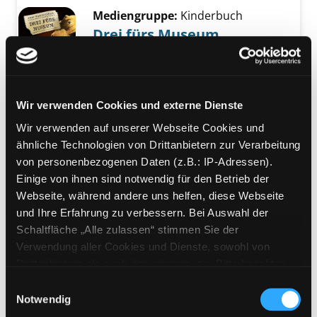
Mediengruppe:
Kinderbuch
Drei fürs Museum
die Nacht der Rätsel
Exemplar-Details von Drei fürs Museum anze
Verfasser:
Krüger, Jonas Torsten
Suche na
Jahr:
2011
Verlag:
Wien, Ueberreuter
Wir verwenden Cookies und externe Dienste
Wir verwenden auf unserer Webseite Cookies und
Mediengruppe:
DVD
ähnliche Technologien von Drittanbietern zur Verarbeitung
Archiv der Zukunft
von personenbezogenen Daten (z.B.: IP-Adressen).
Suche nach diesem Verfasser
Jahr:
2023
Einige von ihnen sind notwendig für den Betrieb der
Verlag:
Österreich, Hoanzl
Webseite, während andere uns helfen, diese Webseite
Exemplar-Details von Archiv der Zukunft anz
und Ihre Erfahrung zu verbessern. Bei Auswahl der
Schaltfläche „Alle zulassen“ stimmen Sie der
Mediengruppe:
Sachbuch
Verwendung aller Cookies und Dienste, sowohl von
Die wunderbare Welt der
Drittanbietern als auch den eigenen, zu. Bitte beachten
Zoologie
Sie, dass bei Verwendung von Diensten und Setzen von
Einwilligungsauswahl
Exemplar-Details von Die wunderbare Welt d
Cookies von Drittanbietern, eine Verarbeitung in
Notwendig
Sammlung Van Berkhey ; [eine
unsicheren Drittländern (Länder außerhalb des EWR