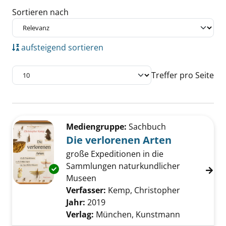
Sortieren nach
aufsteigend sortieren
Treffer pro Seite
Suchergebnis
Zu den Suchfiltern springen
Mediengruppe:
Sachbuch
Die verlorenen Arten
große Expeditionen in die
Sammlungen naturkundlicher
Exemplar-Details von Die verlorenen Arten a
Museen
Verfasser:
Kemp, Christopher
Suche nach 
Jahr:
2019
Verlag:
München, Kunstmann