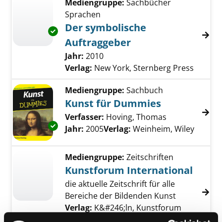
Mediengruppe:
Sachbücher
Sprachen
Der symbolische
Exemplar-Details von Der symbolische Auftr
Auftraggeber
Suche nach diesem Verfasser
Jahr:
2010
Verlag:
New York, Sternberg Press
Mediengruppe:
Sachbuch
Kunst für Dummies
Verfasser:
Hoving, Thomas
Suche nach di
Exemplar-Details von Kunst für Dummies an
Jahr:
2005
Verlag:
Weinheim, Wiley
Mediengruppe:
Zeitschriften
Kunstforum International
die aktuelle Zeitschrift für alle
Bereiche der Bildenden Kunst
Verlag:
K&#246;ln, Kunstforum
International