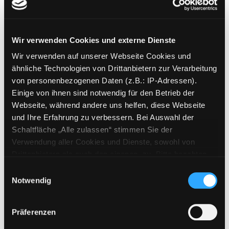
Exemplar-Details von Die Kunst der Moderne
Mediengruppe:
Sachbuch
Die Kunst der Moderne
Wir verwenden Cookies und externe Dienste
zur Struktur und Dynamik ihrer
Wir verwenden auf unserer Webseite Cookies und
Entwicklung. Von Goya bis Beuys
ähnliche Technologien von Drittanbietern zur Verarbeitung
Verfasser:
Bocola, Sandro
Suche nach die
von personenbezogenen Daten (z.B.: IP-Adressen).
Jahr:
1994
Verlag:
München, Prestel
Einige von ihnen sind notwendig für den Betrieb der
Reihe:
Kunst bei Prestel
Webseite, während andere uns helfen, diese Webseite
und Ihre Erfahrung zu verbessern. Bei Auswahl der
Mediengruppe:
Sachbuch
Schaltfläche „Alle zulassen“ stimmen Sie der
Stilgeschichtliche Wege zur
Verwendung aller Cookies und Dienste, sowohl von
Drittanbietern als auch den eigenen, zu. Bitte beachten
Kunst der Gegenwart
Exemplar-Details von Stilgeschichtliche Weg
Sie, dass bei Verwendung von Diensten und Setzen von
Einwilligungsauswahl
eine Wanderung von der Romanik
Cookies von Drittanbietern, eine Verarbeitung in
Notwendig
zur Späten Postmoderne
unsicheren Drittländern (Länder außerhalb des EWR
Verfasser:
Neckenig, Franz
Suche nach di
ohne adäquates Datenschutzniveau) stattfinden kann. In
Jahr:
2021
Präferenzen
diesem Zusammenhang können aktuell Risiken für
Verlag:
Norderstedt, Books on
Betroffene nicht vollständig ausgeschlossen werden.