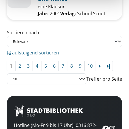
eine Klausur
Suche nach diesem Verfasser
Jahr:
2001
Verlag:
School Scout
Zu den Suchfiltern springen
Sortieren nach
aufsteigend sortieren
1
2
3
4
5
6
7
8
9
10
Letzte Se
Treffer pro Seite
Hotline (Mo-Fr 9 bis 17 Uhr): 0316 872-