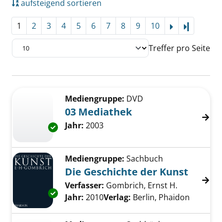
aufsteigend sortieren
1
2
3
4
5
6
7
8
9
10
Letzte Se
Treffer pro Seite
Suchergebnis
Zu den Suchfiltern springen
Mediengruppe:
DVD
03 Mediathek
Suche nach diesem Verfasser
Jahr:
2003
Exemplar-Details von 03 Mediathek anzeigen
Mediengruppe:
Sachbuch
Die Geschichte der Kunst
Verfasser:
Gombrich, Ernst H.
Suche nach
Exemplar-Details von Die Geschichte der Kun
Jahr:
2010
Verlag:
Berlin, Phaidon