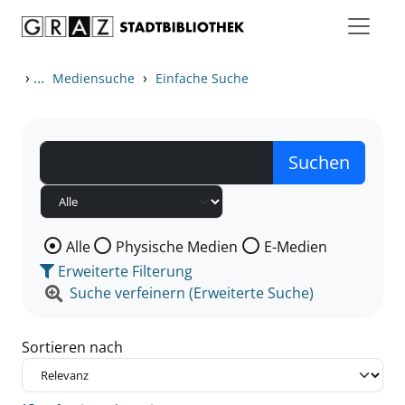
Zum Inhalt springen
Zu den Suchfiltern springen
Zur Trefferliste springen
›
...
›
Mediensuche
Einfache Suche
Wählen Sie die Medienart nach der Sie suchen wollen
Alle
Physische Medien
E-Medien
Erweiterte Filterung
Suche verfeinern (Erweiterte Suche)
Sortieren nach