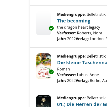
Mediengruppe:
Belletristik
The becoming
the dragon heart legacy
Exemplar-Details von The bec
Verfasser:
Roberts, Nora
Su
Jahr:
2022
Verlag:
London, 
Mediengruppe:
Belletristik
Die kleine Taschenn
Roman
Exemplar-Details von Die klei
Verfasser:
Labus, Anne
Such
Jahr:
2022
Verlag:
Berlin, A
Mediengruppe:
Belletristik
01.; Die Herren der G