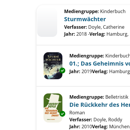
Suchergebnis
Zu den Suchfiltern springen
Mediengruppe:
Kinderbuch
Sturmwächter
Verfasser:
Doyle, Catherine
Jahr:
2018 -
Verlag:
Hamburg, 
Mediengruppe:
Kinderbuc
01.; Das Geheimnis 
Exemplar-Details von 01.; Da
Suche nach diesem Verfass
Jahr:
2019
Verlag:
Hamburg,
Mediengruppe:
Belletristik
Die Rückkehr des He
Roman
Exemplar-Details von Die Rück
Verfasser:
Doyle, Roddy
Suc
Jahr:
2010
Verlag:
München,