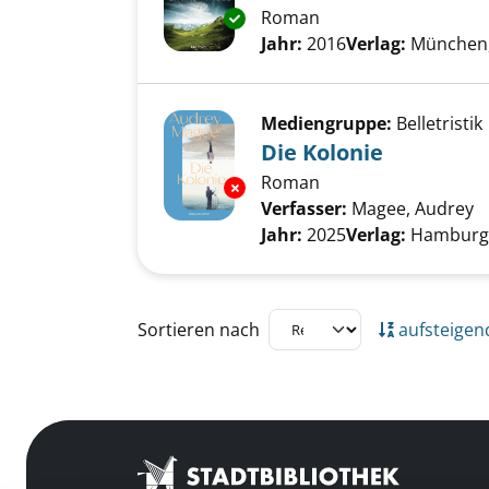
Roman
Exemplar-Details von 01.; Die 
Suche nach diesem Verfass
Jahr:
2016
Verlag:
München, 
Mediengruppe:
Belletristik
Die Kolonie
Roman
Exemplar-Details von Die Kolo
Verfasser:
Magee, Audrey
S
Jahr:
2025
Verlag:
Hamburg,
Zu den Suchfiltern springen
Sortieren nach
aufsteigen