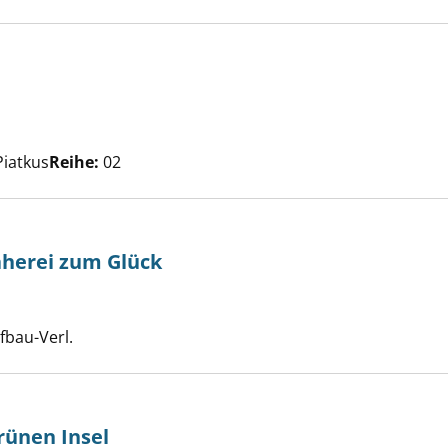
oming anzeigen
che nach diesem Verfasser
Piatkus
Reihe:
02
äherei zum Glück
ne Taschennäherei zum Glück anzeigen
e nach diesem Verfasser
ufbau-Verl.
rünen Insel