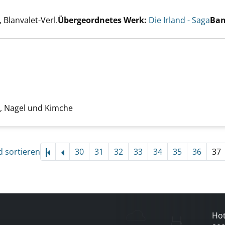
Herren der Grünen Insel anzeigen
er
Blanvalet-Verl.
Übergeordnetes Werk:
Die Irland - Saga
Ban
nie anzeigen
uche nach diesem Verfasser
 Nagel und Kimche
d sortieren
30
31
32
33
34
35
36
37
Hot