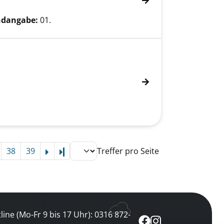
dangabe:
01.
38
39
Treffer pro Seite
Letzte Seite
line (Mo-Fr 9 bis 17 Uhr): 0316 872-