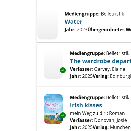
Mediengruppe:
Belletristik
Water
Jahr:
2023
Übergeordnetes W
Mediengruppe:
Belletristik
The wardrobe depar
Verfasser:
Garvey, Elaine
Su
Exemplar-Details von The war
Jahr:
2025
Verlag:
Edinburg
Mediengruppe:
Belletristik
Irish kisses
mein Weg zu dir : Roman
Exemplar-Details von Irish kis
Verfasser:
Donovan, Josie
S
Jahr:
2025
Verlag:
München,