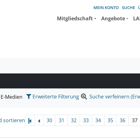
MEIN KONTO
SUCHE
Mitgliedschaft
Angebote
LA
e suchen wollen.
Erweiterte Filterung
Suche verfeinern (Erw
E-Medien
d sortieren
30
31
32
33
34
35
36
37