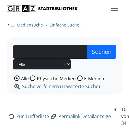
Zum Inhalt springen
Zur Detailanzeige springen
›
...
›
Mediensuche
Einfache Suche
Wählen Sie die Medienart nach der Sie suchen wollen
Alle
Physische Medien
E-Medien
Suche verfeinern (Erweiterte Suche)
10
Vorhe
Zur Trefferliste
Permalink Detailanzeige
vo
34