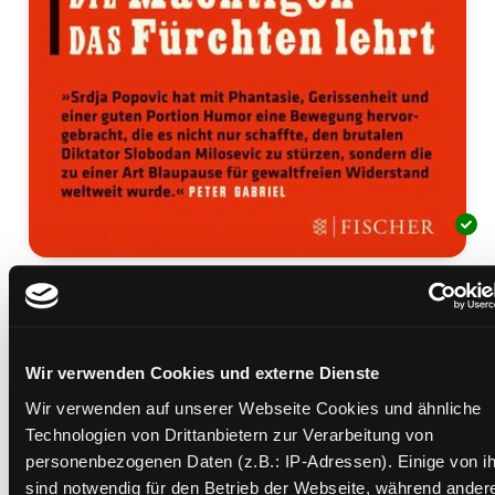
Protest!
wie man die Mächtigen das Fürchten lehrt
Mediengruppe:
Sachbuch
Wir verwenden Cookies und externe Dienste
Verfasser:
Suche nach diesem Verfasser
Popovic, Srdjan
;
Miller, Matthev
Wir verwenden auf unserer Webseite Cookies und ähnliche
Beschreibung ein-/ausblenden
Technologien von Drittanbietern zur Verarbeitung von
personenbezogenen Daten (z.B.: IP-Adressen). Einige von i
Mehr Informationen ein-/ausblenden
sind notwendig für den Betrieb der Webseite, während ander