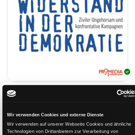
Widerstand in der
Demokratie
ziviler Ungehorsam und konfrontative Kampagnen
Wir verwenden Cookies und externe Dienste
Mediengruppe:
Sachbuch
Wir verwenden auf unserer Webseite Cookies und ähnliche
Verfasser:
Suche nach diesem Verfasser
Balluch, Martin
Technologien von Drittanbietern zur Verarbeitung von