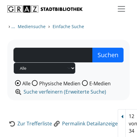
Zum Inhalt springen
Zur Detailanzeige springen
›
...
›
Mediensuche
Einfache Suche
Wählen Sie die Medienart nach der Sie suchen wollen
Alle
Physische Medien
E-Medien
Suche verfeinern (Erweiterte Suche)
12
Vorhe
Zur Trefferliste
Permalink Detailanzeige
vo
34