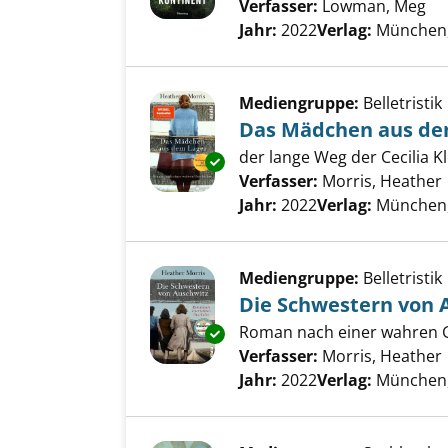
Verfasser:
Lowman, Meg
Su
Jahr:
2022
Verlag:
München,
Mediengruppe:
Belletristik
Das Mädchen aus de
der lange Weg der Cecilia 
Exemplar-Details von Das Mäd
Verfasser:
Morris, Heather
Jahr:
2022
Verlag:
München, 
Mediengruppe:
Belletristik
Die Schwestern von 
Roman nach einer wahren 
Exemplar-Details von Die Schw
Verfasser:
Morris, Heather
Jahr:
2022
Verlag:
München, 