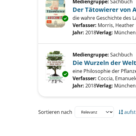
Mediengruppe:
Sachbuch
Der Tätowierer von 
die wahre Geschichte des L
Exemplar-Details von Der Täto
Verfasser:
Morris, Heather
Jahr:
2018
Verlag:
München, 
Mediengruppe:
Sachbuch
Die Wurzeln der Wel
eine Philosophie der Pflanz
Exemplar-Details von Die Wurz
Verfasser:
Coccia, Emanuel
Jahr:
2018
Verlag:
München,
Zu den Suchfiltern springen
Sortieren nach
aufst