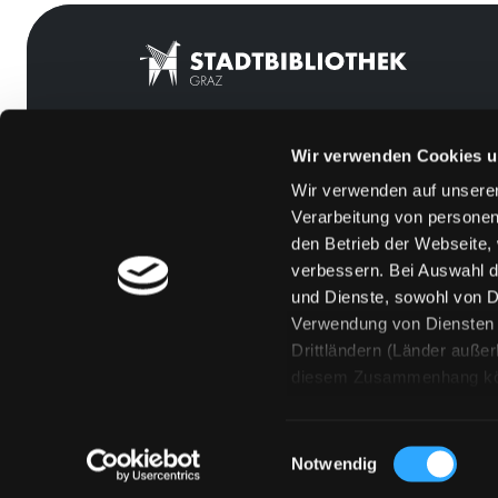
Wir verwenden Cookies u
Mitgliedschaft
Feedback
Wir verwenden auf unserer
Angebote
Kontakt
Verarbeitung von personen
LABUKA
Über uns
den Betrieb der Webseite,
verbessern. Bei Auswahl d
[kju:b]
Jobs
und Dienste, sowohl von Dr
News
Medienwunsch
Verwendung von Diensten u
Drittländern (Länder auße
Veranstaltungen
FAQs
diesem Zusammenhang könne
Standorte
Überweisungsdat
Eine Verarbeitung durch so
erteilen („Auswahl erlaube
Einwilligungsauswahl
„Details zeigen“ finden S
Notwendig
Technologien. Selbstverst