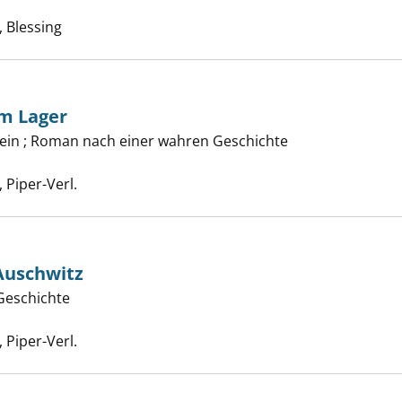
che nach diesem Verfasser
 Blessing
m Lager
Klein ; Roman nach einer wahren Geschichte
chen aus dem Lager anzeigen
Suche nach diesem Verfasser
Piper-Verl.
Auschwitz
Geschichte
estern von Auschwitz anzeigen
Suche nach diesem Verfasser
Piper-Verl.