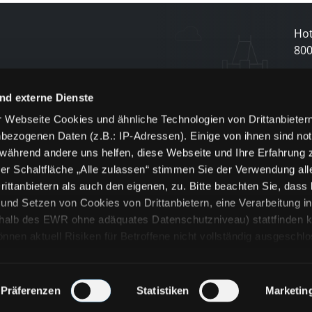
Hot
80
N
nd externe Dienste
 Webseite Cookies und ähnliche Technologien von Drittanbieter
und
bezogenen Daten (z.B.: IP-Adressen). Einige von ihnen sind not
j
 während andere uns helfen, diese Webseite und Ihre Erfahrung 
er Schaltfläche „Alle zulassen“ stimmen Sie der Verwendung all
ittanbietern als auch den eigenen, zu. Bitte beachten Sie, dass 
nd Setzen von Cookies von Drittanbietern, eine Verarbeitung i
rhalb des EWR ohne adäquates Datenschutzniveau) stattfinden k
n aktuell Risiken für Betroffene nicht vollständig ausgeschl
en
lche Cookies oder Dienste erfolgt nur, wenn Sie die jeweilige Ein
n“) oder auf die Schaltfläche „Alle zulassen“ klicken. Unter dem
ie Erklärungen zu den verschiedenen Kategorien von Cookies und
Präferenzen
Statistiken
Marketin
ändlich können Sie über unsere „Cookie-Einstellungen“ unter dem