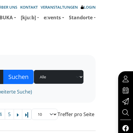
ÜBER UNS
KONTAKT
VERANSTALTUNGEN
LOGIN
BUKA
[kju:b]
e:vents
Standorte
eiterte Suche)
4
5
Treffer pro Seite
Letzte Seite