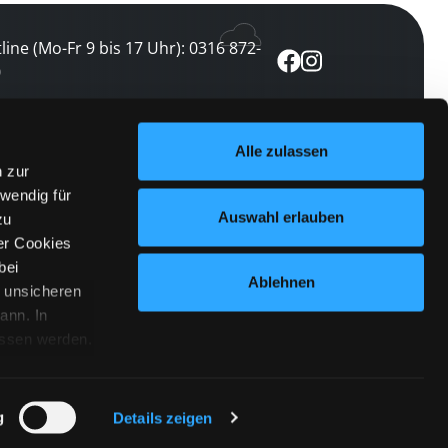
line (Mo-Fr 9 bis 17 Uhr): 0316 872-
0
ewsletter abonnieren
Alle zulassen
n zur
 keine Veranstaltung verpassen
wendig für
etzt abonnieren
Auswahl erlauben
zu
er Cookies
bei
Ablehnen
n unsicheren
ann. In
ossen werden.
Cookies
|
Impressum
|
Datenschutz
willigung
anmelden
 Punkt
 ähnlichen
g
Details zeigen
 Button links