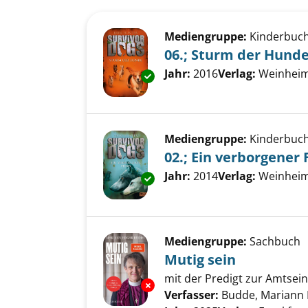
Suchergebnis
Zu den Suchfiltern springen
Mediengruppe:
Kinderbuc
06.; Sturm der Hund
Suche nach diesem Verfass
Jahr:
2016
Verlag:
Weinheim
Exemplar-Details von 06.; Stu
Mediengruppe:
Kinderbuc
02.; Ein verborgener 
Suche nach diesem Verfass
Jahr:
2014
Verlag:
Weinheim
Exemplar-Details von 02.; Ein 
Mediengruppe:
Sachbuch
Mutig sein
mit der Predigt zur Amtse
Exemplar-Details von Mutig se
Verfasser:
Budde, Mariann 