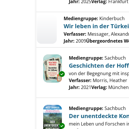
Jahr:
2025
Verlag:
Frankfurt
Mediengruppe:
Kinderbuch
Wir leben in der Türkei
Verfasser:
Messager, Alexand
Jahr:
2009
Übergeordnetes W
Mediengruppe:
Sachbuch
Geschichten der Hof
von der Begegnung mit ins
Exemplar-Details von Geschic
Verfasser:
Morris, Heather
Jahr:
2021
Verlag:
München, 
Mediengruppe:
Sachbuch
Der unentdeckte Kon
mein Leben und Forschen i
Exemplar-Details von Der unen