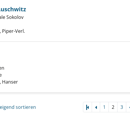
Auschwitz
ale Sokolov
wierer von Auschwitz anzeigen
Suche nach diesem Verfasser
Piper-Verl.
t
en
eln der Welt anzeigen
e
Suche nach diesem Verfasser
 Hanser
eigend sortieren
1
2
3