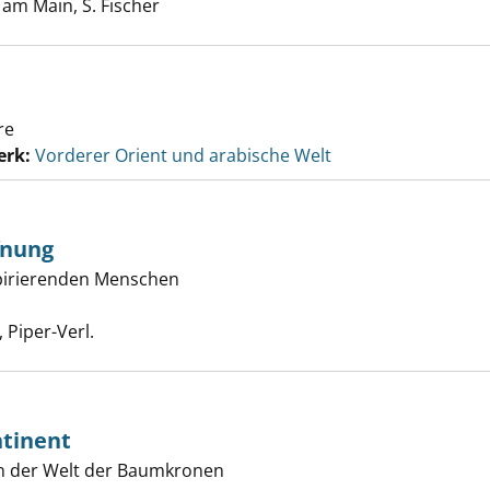
 am Main, S. Fischer
re
erk:
Vorderer Orient und arabische Welt
fnung
pirierenden Menschen
hten der Hoffnung anzeigen
Suche nach diesem Verfasser
Piper-Verl.
tinent
n der Welt der Baumkronen
tdeckte Kontinent anzeigen