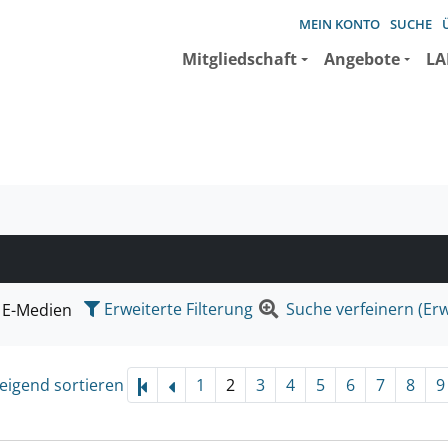
MEIN KONTO
SUCHE
Mitgliedschaft
Angebote
LA
e suchen wollen.
Erweiterte Filterung
Suche verfeinern (Erw
E-Medien
eigend sortieren
1
2
3
4
5
6
7
8
9