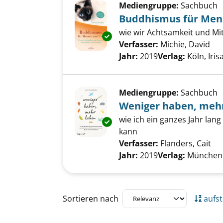
Mediengruppe:
Sachbuch
Buddhismus für Mens
wie wir Achtsamkeit und Mi
Exemplar-Details von Buddhis
Verfasser:
Michie, David
Suc
Jahr:
2019
Verlag:
Köln, Iris
Mediengruppe:
Sachbuch
Weniger haben, meh
wie ich ein ganzes Jahr lan
Exemplar-Details von Weniger
kann
Verfasser:
Flanders, Cait
Su
Jahr:
2019
Verlag:
München,
Zu den Suchfiltern springen
Sortieren nach
aufst