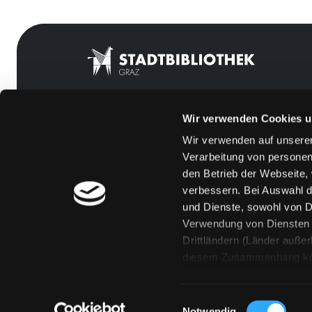
Wir verwenden Cookies u
Mitgliedschaft
Feedback
Wir verwenden auf unserer
Angebote
Kontakt
Verarbeitung von personen
LABUKA
Über uns
den Betrieb der Webseite,
verbessern. Bei Auswahl d
[kju:b]
Jobs
und Dienste, sowohl von Dr
News
Medienwunsch
Verwendung von Diensten u
Drittländern (Länder auße
Veranstaltungen
FAQs
diesem Zusammenhang könne
Standorte
Überweisungsdat
Eine Verarbeitung durch so
erteilen („Auswahl erlaube
Einwilligungsauswahl
„Details zeigen“ finden S
Notwendig