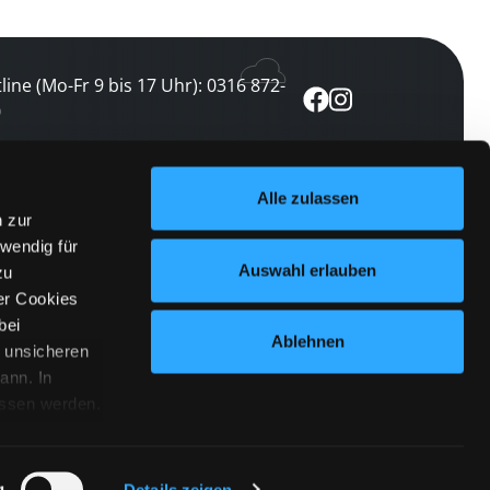
line (Mo-Fr 9 bis 17 Uhr): 0316 872-
0
ewsletter abonnieren
Alle zulassen
n zur
 keine Veranstaltung verpassen
wendig für
etzt abonnieren
Auswahl erlauben
zu
er Cookies
bei
Ablehnen
n unsicheren
ann. In
ossen werden.
Cookies
|
Impressum
|
Datenschutz
willigung
anmelden
 Punkt
 ähnlichen
g
Details zeigen