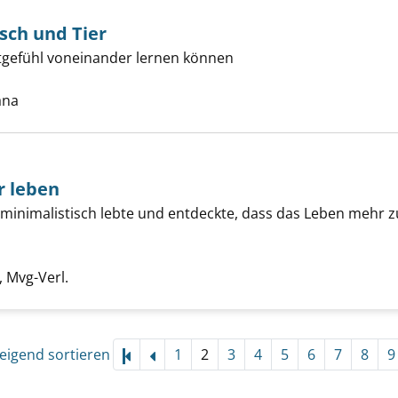
ch und Tier
tgefühl voneinander lernen können
mus für Mensch und Tier anzeigen
he nach diesem Verfasser
ana
r leben
g minimalistisch lebte und entdeckte, dass das Leben mehr z
 haben, mehr leben anzeigen
che nach diesem Verfasser
 Mvg-Verl.
eigend sortieren
1
2
3
4
5
6
7
8
9