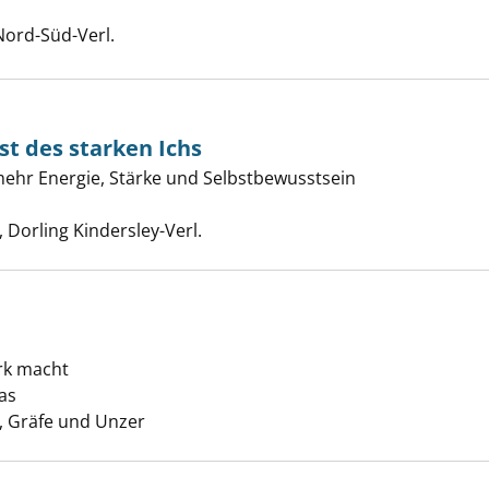
eundin Erde anzeigen
er
Nord-Süd-Verl.
st des starken Ichs
ie - die Kunst des starken Ichs anzeigen
ehr Energie, Stärke und Selbstbewusstsein
uche nach diesem Verfasser
Dorling Kindersley-Verl.
 Kind in dir anzeigen
rk macht
as
Suche nach diesem Verfasser
 Gräfe und Unzer