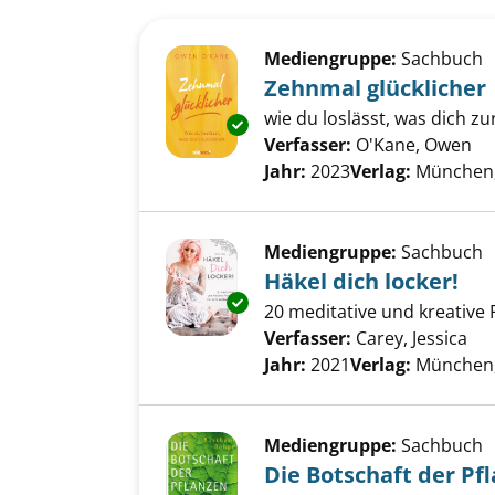
Suchergebnis
Zu den Suchfiltern springen
Mediengruppe:
Sachbuch
Zehnmal glücklicher
wie du loslässt, was dich zu
Exemplar-Details von Zehnmal 
Verfasser:
O'Kane, Owen
Su
Jahr:
2023
Verlag:
München,
Mediengruppe:
Sachbuch
Häkel dich locker!
Exemplar-Details von Häkel dic
20 meditative und kreative
Verfasser:
Carey, Jessica
Suc
Jahr:
2021
Verlag:
München,
Mediengruppe:
Sachbuch
Die Botschaft der Pf