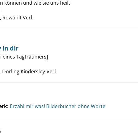
n können und wie sie uns heilt
chaft der Pflanzen anzeigen
d
Suche nach diesem Verfasser
 Rowohlt Verl.
in dir
 den Snoopy in dir anzeigen
n eines Tagträumers]
e nach diesem Verfasser
Dorling Kindersley-Verl.
erk:
Erzähl mir was! Bilderbücher ohne Worte
h