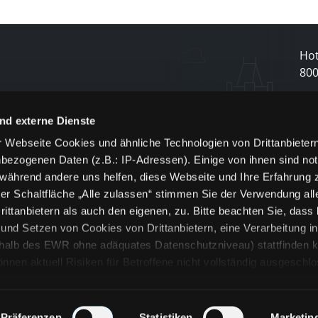
Hot
80
N
nd externe Dienste
 Webseite Cookies und ähnliche Technologien von Drittanbieter
und
bezogenen Daten (z.B.: IP-Adressen). Einige von ihnen sind not
j
 während andere uns helfen, diese Webseite und Ihre Erfahrung 
er Schaltfläche „Alle zulassen“ stimmen Sie der Verwendung all
ittanbietern als auch den eigenen, zu. Bitte beachten Sie, dass 
nd Setzen von Cookies von Drittanbietern, eine Verarbeitung i
rhalb des EWR ohne adäquates Datenschutzniveau) stattfinden k
n aktuell Risiken für Betroffene nicht vollständig ausgeschl
en
lche Cookies oder Dienste erfolgt nur, wenn Sie die jeweilige Ein
n“) oder auf die Schaltfläche „Alle zulassen“ klicken. Unter dem
ie Erklärungen zu den verschiedenen Kategorien von Cookies und
Präferenzen
Statistiken
Marketin