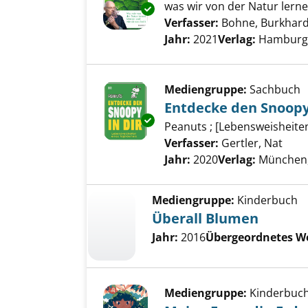
was wir von der Natur lerne
Exemplar-Details von Die Bots
Verfasser:
Bohne, Burkhar
Jahr:
2021
Verlag:
Hamburg,
Mediengruppe:
Sachbuch
Entdecke den Snoopy 
Exemplar-Details von Entdecke
Peanuts ; [Lebensweisheite
Verfasser:
Gertler, Nat
Such
Jahr:
2020
Verlag:
München, 
Mediengruppe:
Kinderbuch
Überall Blumen
Jahr:
2016
Übergeordnetes W
Mediengruppe:
Kinderbuc