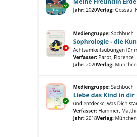
Meine Freundin Erde
Exemplar-Details von Meine Fr
Suche nach diesem Verfass
Jahr:
2020
Verlag:
Gossau, 
Mediengruppe:
Sachbuch
Sophrologie - die Kun
Exemplar-Details von Sophrolog
Achtsamkeitsübungen für m
Verfasser:
Parot, Florence
S
Jahr:
2020
Verlag:
München, 
Mediengruppe:
Sachbuch
Liebe das Kind in dir
Exemplar-Details von Liebe das
und entdecke, was Dich sta
Verfasser:
Hammer, Matthi
Jahr:
2018
Verlag:
München,