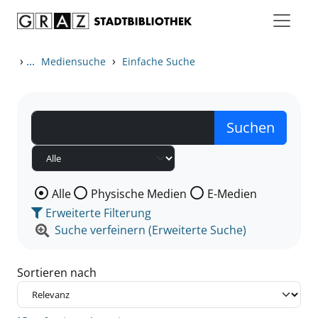
Zum Inhalt springen
Zu den Suchfiltern springen
Zur Trefferliste springen
›
...
›
Mediensuche
Einfache Suche
Wählen Sie die Medienart nach der Sie suchen wollen
Alle
Physische Medien
E-Medien
Erweiterte Filterung
Suche verfeinern (Erweiterte Suche)
Sortieren nach