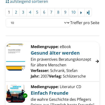
aufsteigend sortieren
1
2
3
4
5
6
7
8
9
10
Letzte Se
Treffer pro Seite
Suchergebnis
Zu den Suchfiltern springen
Mediengruppe:
eBook
Gesund älter werden
Ein präventives Beratungskonzept
für ältere Menschen
Verfasser:
Schrank, Stefan
Suche nach die
Jahr:
2007
Verlag:
Schlütersche
Mediengruppe:
Literatur CD
Einfach Freunde
Exemplar-Details von Einfach Freunde anzei
die wahre Geschichte des Pflegers