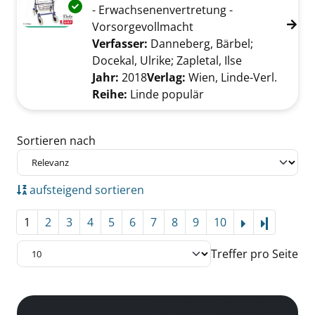
Exemplar-Details von Der Pflege-Ratgeber an
- Erwachsenenvertretung -
Vorsorgevollmacht
Verfasser:
Danneberg, Bärbel
;
Docekal, Ulrike
;
Zapletal, Ilse
Suche nach d
Jahr:
2018
Verlag:
Wien, Linde-Verl.
Reihe:
Linde populär
Zu den Suchfiltern springen
Sortieren nach
aufsteigend sortieren
1
2
3
4
5
6
7
8
9
10
Letzte Se
Treffer pro Seite