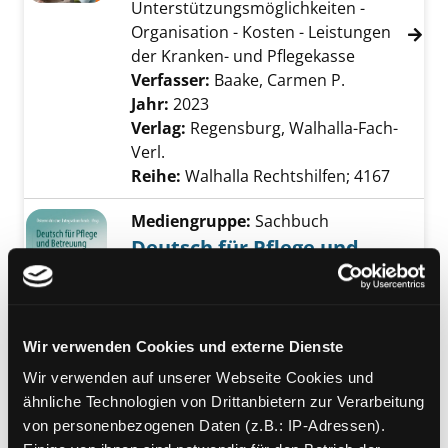
Unterstützungsmöglichkeiten -
Organisation - Kosten - Leistungen
der Kranken- und Pflegekasse
Verfasser:
Baake, Carmen P.
Suche nach d
Jahr:
2023
Verlag:
Regensburg, Walhalla-Fach-
Verl.
Reihe:
Walhalla Rechtshilfen; 4167
Mediengruppe:
Sachbuch
Deutsch für Pflege und
Betreuung
Exemplar-Details von Deutsch für Pflege un
Bildwörterbuch mit Basis- und
Fachwortschatz inklusive Audios
Wir verwenden Cookies und externe Dienste
Verfasser:
Österreichischer
Integrationsfond, Wien
Suche nach diesem
Wir verwenden auf unserer Webseite Cookies und
Jahr:
2023
Verlag:
Berlin, Springer
ähnliche Technologien von Drittanbietern zur Verarbeitung
von personenbezogenen Daten (z.B.: IP-Adressen).
Mediengruppe:
Sachbuch