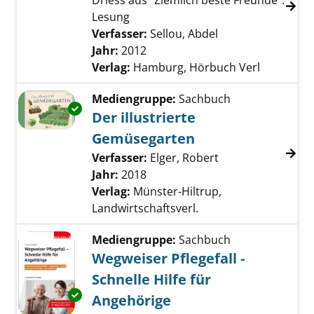
Driess aus "Ziemlich beste Freunde".
Lesung
Verfasser:
Sellou, Abdel
Suche nach diese
Jahr:
2012
Verlag:
Hamburg, Hörbuch Verl
Mediengruppe:
Sachbuch
Exemplar-Details von Der illustrierte Gemüs
Der illustrierte
Gemüsegarten
Verfasser:
Elger, Robert
Suche nach diese
Jahr:
2018
Verlag:
Münster-Hiltrup,
Landwirtschaftsverl.
Mediengruppe:
Sachbuch
Wegweiser Pflegefall -
Schnelle Hilfe für
Exemplar-Details von Wegweiser Pflegefall - S
Angehörige