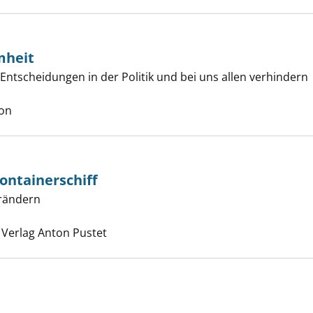
mheit
 Entscheidungen in der Politik und bei uns allen verhindern
tze der Dummheit anzeigen
che nach diesem Verfasser
con
ontainerschiff
rändern
Dick aufs Containerschiff anzeigen
Suche nach diesem Verfasser
 Verlag Anton Pustet