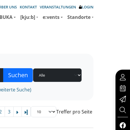
ÜBER UNS
KONTAKT
VERANSTALTUNGEN
LOGIN
BUKA
[kju:b]
e:vents
Standorte
eiterte Suche)
2
3
Treffer pro Seite
Letzte Seite