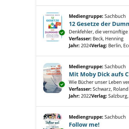
Mediengruppe:
Sachbuch
12 Gesetze der Dum
Denkfehler, die vernünftige
Exemplar-Details von 12 Gese
Verfasser:
Beck, Henning
Su
Jahr:
2024
Verlag:
Berlin, E
Mediengruppe:
Sachbuch
Mit Moby Dick aufs C
Wie Bücher unser Leben ve
Exemplar-Details von Mit Moby 
Verfasser:
Schwarz, Roland
Jahr:
2022
Verlag:
Salzburg,
Mediengruppe:
Sachbuch
Follow me!