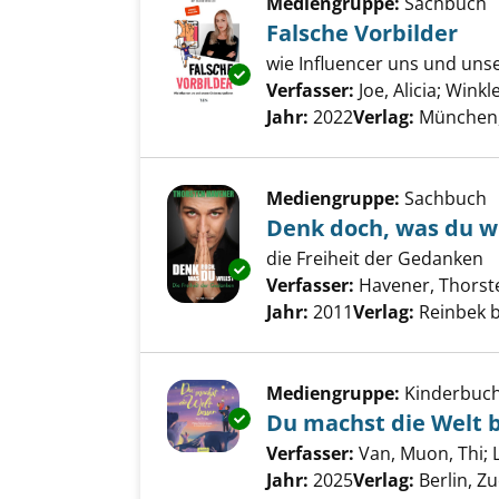
Mediengruppe:
Sachbuch
Falsche Vorbilder
wie Influencer uns und uns
Exemplar-Details von Falsche 
Verfasser:
Joe, Alicia
;
Winkle
Jahr:
2022
Verlag:
München,
Mediengruppe:
Sachbuch
Denk doch, was du wi
die Freiheit der Gedanken
Exemplar-Details von Denk doch
Verfasser:
Havener, Thorst
Jahr:
2011
Verlag:
Reinbek 
Mediengruppe:
Kinderbuc
Exemplar-Details von Du machs
Du machst die Welt 
Verfasser:
Van, Muon, Thi
;
Jahr:
2025
Verlag:
Berlin, Z