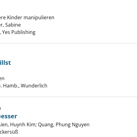
ere Kinder manipulieren
Vorbilder anzeigen
r, Sabine
Suche nach diesem Verfasser
 Yes Publishing
llst
, was du willst anzeigen
en
Suche nach diesem Verfasser
b. Hamb., Wunderlich
h
t die Welt besser anzeigen
besser
Lien, Huynh Kim
;
Quang, Phung Nguyen
Suche nach diesem 
uckersüß