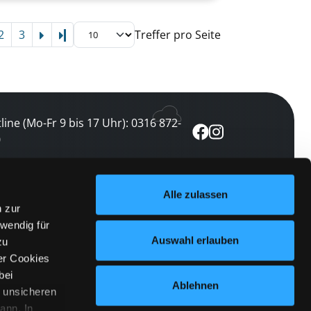
2
3
Treffer pro Seite
Letzte Seite
line (Mo-Fr 9 bis 17 Uhr): 0316 872-
0
ewsletter abonnieren
Alle zulassen
n zur
 keine Veranstaltung verpassen
wendig für
etzt abonnieren
Auswahl erlauben
zu
er Cookies
bei
Ablehnen
n unsicheren
ann. In