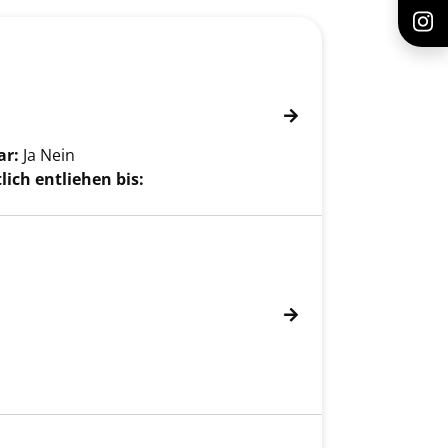
r
ar:
Ja
Nein
lich entliehen bis: