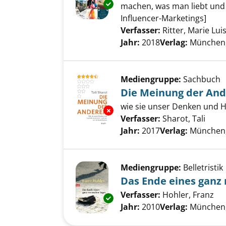
Exemplar-Details von Follow m
machen, was man liebt und 
Influencer-Marketings]
Verfasser:
Ritter, Marie Lui
Jahr:
2018
Verlag:
München, 
Mediengruppe:
Sachbuch
Die Meinung der An
wie sie unser Denken und H
Exemplar-Details von Die Mei
Verfasser:
Sharot, Tali
Such
Jahr:
2017
Verlag:
München,
Mediengruppe:
Belletristik
Das Ende eines ganz
Verfasser:
Hohler, Franz
Su
Exemplar-Details von Das End
Jahr:
2010
Verlag:
München