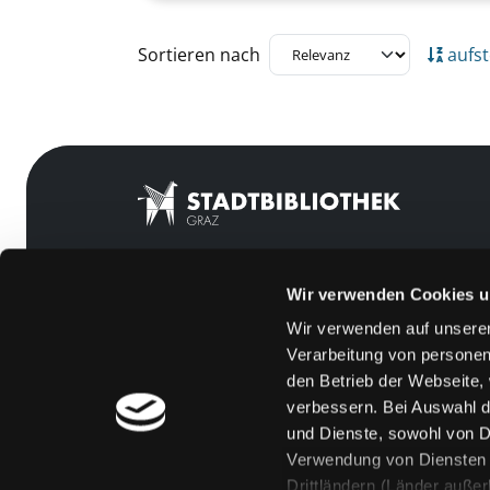
Zu den Suchfiltern springen
Sortieren nach
aufst
Wir verwenden Cookies u
Mitgliedschaft
Feedback
Wir verwenden auf unserer
Angebote
Kontakt
Verarbeitung von personen
LABUKA
Über uns
den Betrieb der Webseite,
verbessern. Bei Auswahl d
[kju:b]
Jobs
und Dienste, sowohl von Dr
News
Medienwunsch
Verwendung von Diensten u
Drittländern (Länder auße