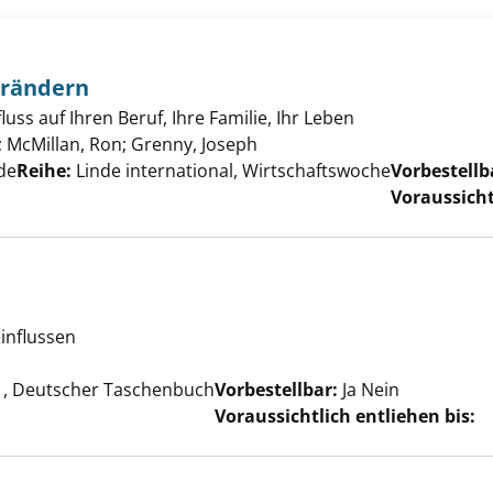
verändern
uss auf Ihren Beruf, Ihre Familie, Ihr Leben
;
McMillan, Ron
;
Grenny, Joseph
Suche nach diesem Verfasse
de
Reihe:
Linde international, Wirtschaftswoche
Vorbestellb
Voraussicht
einflussen
che nach diesem Verfasser
, Deutscher Taschenbuch
Vorbestellbar:
Ja
Nein
Voraussichtlich entliehen bis: