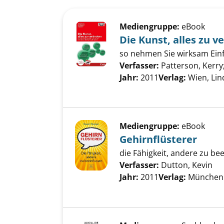
Suchergebnis
Zu den Suchfiltern springen
Mediengruppe:
eBook
Die Kunst, alles zu 
so nehmen Sie wirksam Einfl
Verfasser:
Patterson, Kerry
Jahr:
2011
Verlag:
Wien, Lin
Mediengruppe:
eBook
Gehirnflüsterer
die Fähigkeit, andere zu be
Verfasser:
Dutton, Kevin
Su
Jahr:
2011
Verlag:
München 