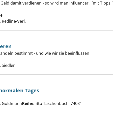
e! anzeigen
Geld damit verdienen - so wird man Influencer ; [mit Tipps
se
Suche nach diesem Verfasser
Redline-Verl.
deren
andeln bestimmt - und wie wir sie beeinflussen
nung der Anderen anzeigen
e nach diesem Verfasser
 Siedler
 normalen Tages
che nach diesem Verfasser
e eines ganz normalen Tages anzeigen
, Goldmann
Reihe:
Btb Taschenbuch; 74081