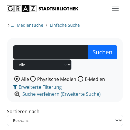
Zum Inhalt springen
Zu den Suchfiltern springen
Zur Trefferliste springen
›
...
›
Mediensuche
Einfache Suche
Wählen Sie die Medienart nach der Sie suchen wollen
Alle
Physische Medien
E-Medien
Erweiterte Filterung
Suche verfeinern (Erweiterte Suche)
Sortieren nach