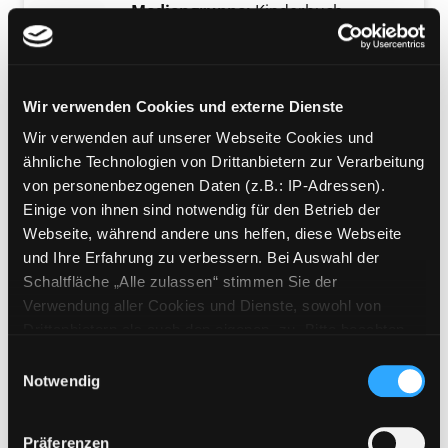
Mediengruppe:
Kinderbuch
Wale und Delfine
Verfasser:
Prinz, Johanna
;
Hase und
Igel Verlag GmbH [Verlag]
Wir verwenden Cookies und externe Dienste
Jahr:
2016
Übergeordnetes Werk:
Bedrohte
Wir verwenden auf unserer Webseite Cookies und
Tiere
ähnliche Technologien von Drittanbietern zur Verarbeitung
von personenbezogenen Daten (z.B.: IP-Adressen).
Mediengruppe:
Kinderbuch
Einige von ihnen sind notwendig für den Betrieb der
Wale und Delfine
Webseite, während andere uns helfen, diese Webseite
Verfasser:
Nadler, Monika
und Ihre Erfahrung zu verbessern. Bei Auswahl der
Jahr:
2005
Schaltfläche „Alle zulassen“ stimmen Sie der
Übergeordnetes Werk:
Haie, Wale
Verwendung aller Cookies und Dienste, sowohl von
& Delfine
Drittanbietern als auch den eigenen, zu. Bitte beachten
Sie, dass bei Verwendung von Diensten und Setzen von
Einwilligungsauswahl
Mediengruppe:
Sachbuch
Cookies von Drittanbietern, eine Verarbeitung in
Notwendig
Wale und Delfine
unsicheren Drittländern (Länder außerhalb des EWR
ohne adäquates Datenschutzniveau) stattfinden kann. In
[mit vielen Extras: Aufdeckfolien,
Präferenzen