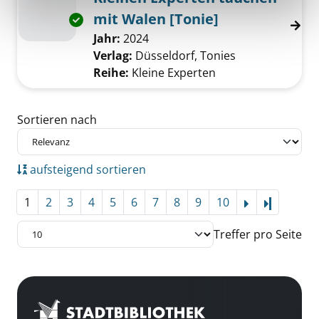
mit Walen [Tonie]
Exemplar-Details von Kleinen Experten tauch
Suche nach diesem Verfasser
Jahr:
2024
Verlag:
Düsseldorf, Tonies
Reihe:
Kleine Experten
Zu den Suchfiltern springen
Sortieren nach
aufsteigend sortieren
1
2
3
4
5
6
7
8
9
10
Letzte Se
Treffer pro Seite