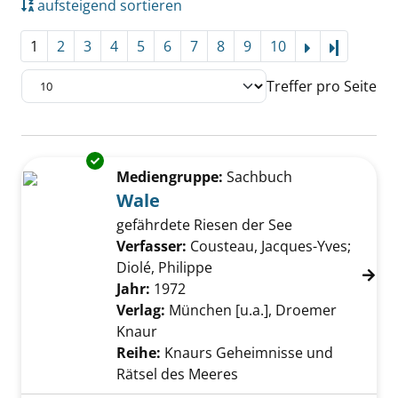
aufsteigend sortieren
1
2
3
4
5
6
7
8
9
10
Letzte Se
Treffer pro Seite
Suchergebnis
Exemplar-Details von Wale anzeigen
Zu den Suchfiltern springen
Mediengruppe:
Sachbuch
Wale
gefährdete Riesen der See
Verfasser:
Cousteau, Jacques-Yves
;
Diolé, Philippe
Suche nach diesem Verfass
Jahr:
1972
Verlag:
München [u.a.], Droemer
Knaur
Reihe:
Knaurs Geheimnisse und
Rätsel des Meeres