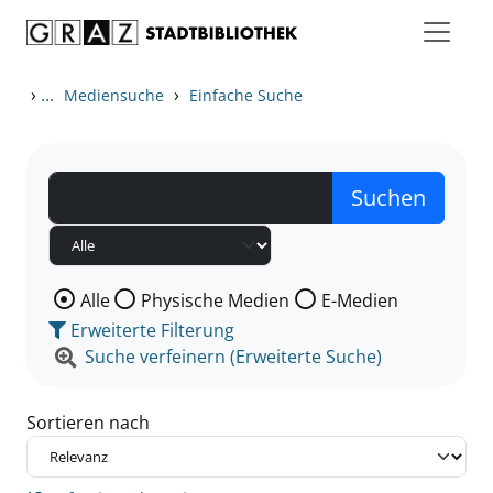
Zum Inhalt springen
Zu den Suchfiltern springen
Zur Trefferliste springen
›
...
›
Mediensuche
Einfache Suche
Wählen Sie die Medienart nach der Sie suchen wollen
Alle
Physische Medien
E-Medien
Erweiterte Filterung
Suche verfeinern (Erweiterte Suche)
Sortieren nach