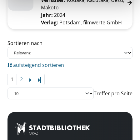
Verfasser:
Kodaka, Kazutaka
;
Uezu,
Makoto
Suche nach diesem Verfasser
Jahr:
2024
Verlag:
Potsdam, filmwerte GmbH
Zu den Suchfiltern springen
Sortieren nach
aufsteigend sortieren
1
2
Letzte Seite
Treffer pro Seite