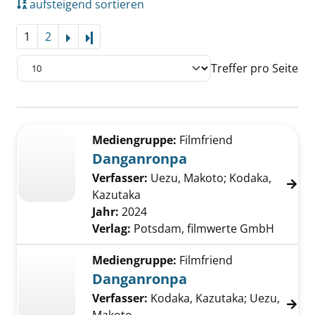
aufsteigend sortieren
1
2
Letzte Seite
Treffer pro Seite
Suchergebnis
Zu den Suchfiltern springen
Mediengruppe:
Filmfriend
Danganronpa
Verfasser:
Uezu, Makoto
;
Kodaka,
Kazutaka
Suche nach diesem Verfasser
Jahr:
2024
Verlag:
Potsdam, filmwerte GmbH
Mediengruppe:
Filmfriend
Danganronpa
Verfasser:
Kodaka, Kazutaka
;
Uezu,