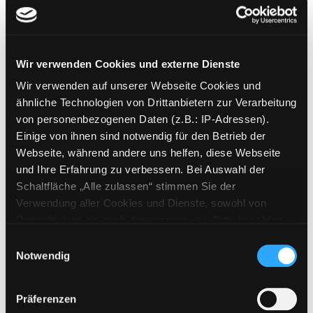
Danganronpa
Verfasser:
Kodaka, Kazutaka
;
Uezu,
Makoto
Suche nach diesem Verfasser
Jahr:
2024
Wir verwenden Cookies und externe Dienste
Verlag:
Potsdam, filmwerte GmbH
Wir verwenden auf unserer Webseite Cookies und
ähnliche Technologien von Drittanbietern zur Verarbeitung
Mediengruppe:
Filmfriend
von personenbezogenen Daten (z.B.: IP-Adressen).
Danganronpa
Einige von ihnen sind notwendig für den Betrieb der
Verfasser:
Uezu, Makoto
;
Kodaka,
Webseite, während andere uns helfen, diese Webseite
Kazutaka
Suche nach diesem Verfasser
und Ihre Erfahrung zu verbessern. Bei Auswahl der
Jahr:
2024
Schaltfläche „Alle zulassen“ stimmen Sie der
Verlag:
Potsdam, filmwerte GmbH
Verwendung aller Cookies und Dienste, sowohl von
Drittanbietern als auch den eigenen, zu. Bitte beachten
Mediengruppe:
Filmfriend
Sie, dass bei Verwendung von Diensten und Setzen von
Einwilligungsauswahl
Danganronpa
Cookies von Drittanbietern, eine Verarbeitung in
Notwendig
Verfasser:
Kodaka, Kazutaka
;
Uezu,
unsicheren Drittländern (Länder außerhalb des EWR
Makoto
Suche nach diesem Verfasser
ohne adäquates Datenschutzniveau) stattfinden kann. In
Präferenzen
Jahr:
2024
diesem Zusammenhang können aktuell Risiken für