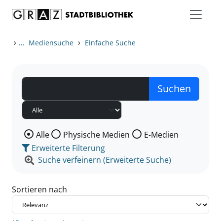
Zum Inhalt springen
Zu den Suchfiltern springen
Zur Trefferliste springen
›
...
›
Mediensuche
Einfache Suche
Wählen Sie die Medienart nach der Sie suchen wollen
Alle
Physische Medien
E-Medien
Erweiterte Filterung
Suche verfeinern (Erweiterte Suche)
Sortieren nach