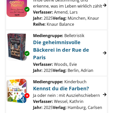
finde deine Bestimmung und
erkenne, was im Leben wirklich zählt
Exemplar-Details von Coming home anzeige
Verfasser:
Amend, Lars
Suche nach diesem
Jahr:
2025
Verlag:
München, Knaur
Reihe:
Knaur Balance
Mediengruppe:
Belletristik
Die geheimnisvolle
Bäckerei in der Rue de
Exemplar-Details von Die geheimnisvolle Bäck
Paris
Verfasser:
Woods, Evie
Suche nach diesem
Jahr:
2025
Verlag:
Berlin, Adrian
Mediengruppe:
Kinderbuch
Kennst du die Farben?
Ja oder nein : mit Ausziehschiebern
Exemplar-Details von Kennst du die Farben? 
Verfasser:
Wessel, Kathrin
Suche nach die
Jahr:
2025
Verlag:
Hamburg, Carlsen