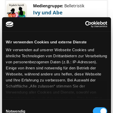
Mediengruppe:
Belletristik
Ivy und Abe
Roman
Verfasser:
Enfield, Elizabeth
Suche nach d
Exemplar-Details von Ivy und Abe anzeigen
Jahr:
2017
Verlag:
München, Diana-Verl.
Wir verwenden Cookies und externe Dienste
Mediengruppe:
Sachbuch
Wir verwenden auf unserer Webseite Cookies und
Die Kraft der
ähnliche Technologien von Drittanbietern zur Verarbeitung
Hochsensibilität
von personenbezogenen Daten (z.B.: IP-Adressen).
Einige von ihnen sind notwendig für den Betrieb der
lasse alle Zweifel los und vertraue
Exemplar-Details von Die Kraft der Hochsensi
Webseite, während andere uns helfen, diese Webseite
auf deine Bestimmung
und Ihre Erfahrung zu verbessern. Bei Auswahl der
Verfasser:
Spezzano, Charles
Suche nach 
Schaltfläche „Alle zulassen“ stimmen Sie der
Jahr:
2025
Verwendung aller Cookies und Dienste, sowohl von
Verlag:
Petersberg, Verlag Via Nova
Drittanbietern als auch den eigenen, zu. Bitte beachten
Sie, dass bei Verwendung von Diensten und Setzen von
Mediengruppe:
Belletristik
Einwilligungsauswahl
Cookies von Drittanbietern, eine Verarbeitung in
Notwendig
The mysterious bakery on