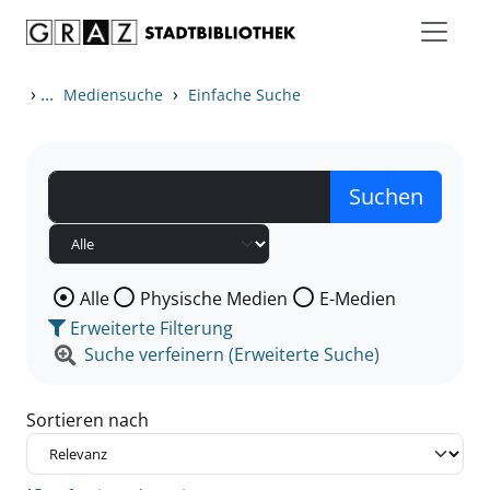
Zum Inhalt springen
Zu den Suchfiltern springen
Zur Trefferliste springen
›
...
›
Mediensuche
Einfache Suche
Wählen Sie die Medienart nach der Sie suchen wollen
Alle
Physische Medien
E-Medien
Erweiterte Filterung
Suche verfeinern (Erweiterte Suche)
Sortieren nach