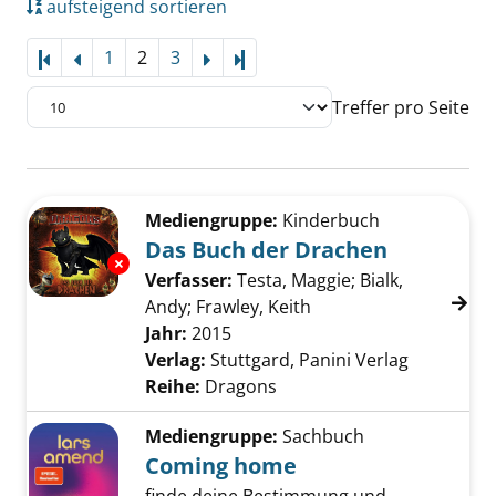
aufsteigend sortieren
1
2
3
Letzte Seite
Treffer pro Seite
Suchergebnis
Zu den Suchfiltern springen
Mediengruppe:
Kinderbuch
Das Buch der Drachen
Exemplar-Details von Das Buch der Drachen 
Verfasser:
Testa, Maggie
;
Bialk,
Andy
;
Frawley, Keith
Suche nach diesem Ve
Jahr:
2015
Verlag:
Stuttgard, Panini Verlag
Reihe:
Dragons
Mediengruppe:
Sachbuch
Coming home