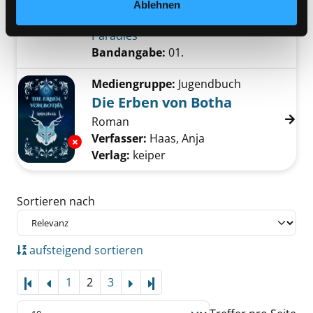
Verlag:
Münster, Coppenrath-Verl.
Ablehnen
Übergeordnetes Werk:
Einhorn-
Paradies
Bandangabe:
01.
Mediengruppe:
Jugendbuch
Die Erben von Botha
Roman
Verfasser:
Haas, Anja
Suche nach diesem 
Exemplar-Details von Die Erben von Botha a
Verlag:
keiper
Zu den Suchfiltern springen
Sortieren nach
aufsteigend sortieren
1
2
3
Letzte Seite