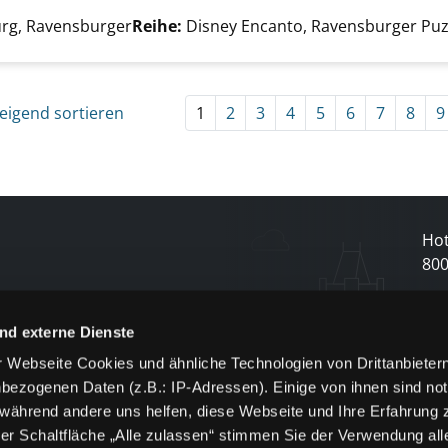
er
rg, Ravensburger
Reihe:
Disney Encanto, Ravensburger Puzz
eigend sortieren
1
2
3
4
5
6
7
8
9
Hot
80
N
nd externe Dienste
 Webseite Cookies und ähnliche Technologien von Drittanbieter
und
bezogenen Daten (z.B.: IP-Adressen). Einige von ihnen sind not
j
 während andere uns helfen, diese Webseite und Ihre Erfahrung 
er Schaltfläche „Alle zulassen“ stimmen Sie der Verwendung all