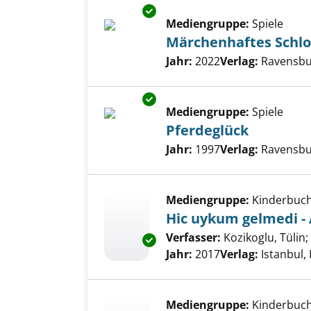
Exemplar-Details von Märchen
Mediengruppe:
Spiele
Märchenhaftes Schlo
Suche nach diesem Verfass
Jahr:
2022
Verlag:
Ravensbu
Exemplar-Details von Pferdegl
Mediengruppe:
Spiele
Pferdeglück
Suche nach diesem Verfass
Jahr:
1997
Verlag:
Ravensbu
Mediengruppe:
Kinderbuc
Hic uykum gelmedi - 
Verfasser:
Kozikoglu, Tülin
;
Exemplar-Details von Hic uykum
Jahr:
2017
Verlag:
Istanbul, 
Mediengruppe:
Kinderbuc