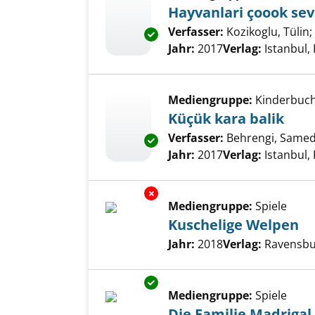
Hayvanlari çoook sevi
Verfasser:
Kozikoglu, Tülin
;
Exemplar-Details von Hayvanlar
Jahr:
2017
Verlag:
Istanbul, 
Mediengruppe:
Kinderbuc
Küçük kara balik
Verfasser:
Behrengi, Same
Exemplar-Details von Küçük kar
Jahr:
2017
Verlag:
Istanbul,
Exemplar-Details von Kuscheli
Mediengruppe:
Spiele
Kuschelige Welpen
Suche nach diesem Verfass
Jahr:
2018
Verlag:
Ravensbu
Exemplar-Details von Die Famil
Mediengruppe:
Spiele
Die Familie Madrigal