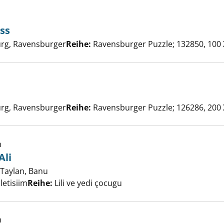
haftes Schloss anzeigen
ss
er
rg, Ravensburger
Reihe:
Ravensburger Puzzle; 132850, 100 
ück anzeigen
er
rg, Ravensburger
Reihe:
Ravensburger Puzzle; 126286, 200 
h
Ali
Taylan, Banu
Suche nach diesem Verfasser
 gelmedi - Ali anzeigen
Iletisiim
Reihe:
Lili ve yedi çocugu
h