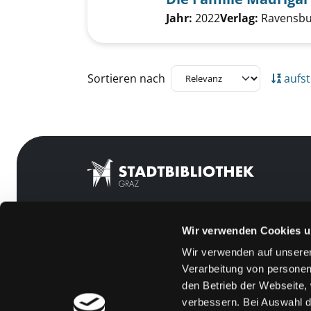
Suche nach diesem Verfass
Jahr:
2022
Verlag:
Ravensbu
Zu den Suchfiltern springen
Sortieren nach
aufst
Wir verwenden Cookies u
Mitgliedschaft
Feedback
Wir verwenden auf unserer
Angebote
Kontakt
Verarbeitung von personen
LABUKA
Über uns
den Betrieb der Webseite,
verbessern. Bei Auswahl d
[kju:b]
Jobs