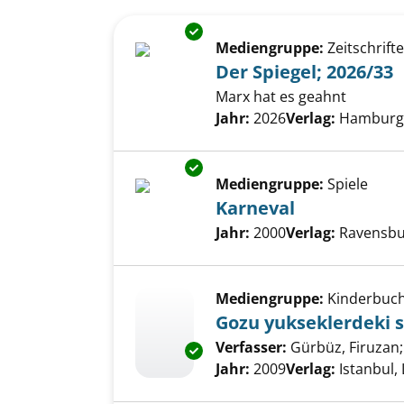
Suchergebnis
Zu den Suchfiltern springen
Exemplar-Details von Der Spie
Mediengruppe:
Zeitschrift
Der Spiegel; 2026/33
Marx hat es geahnt
Suche nach diesem Verfass
Jahr:
2026
Verlag:
Hamburg,
Exemplar-Details von Karneval
Mediengruppe:
Spiele
Karneval
Suche nach diesem Verfass
Jahr:
2000
Verlag:
Ravensbu
Mediengruppe:
Kinderbuc
Gozu yukseklerdeki 
Verfasser:
Gürbüz, Firuzan
Exemplar-Details von Gozu yuk
Jahr:
2009
Verlag:
Istanbul, 