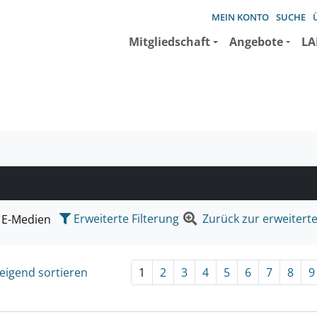
MEIN KONTO
SUCHE
Mitgliedschaft
Angebote
LA
e suchen wollen.
Erweiterte Filterung
Zurück zur erweitert
E-Medien
eigend sortieren
1
2
3
4
5
6
7
8
9